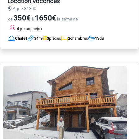
Location vacances
Agde 34300
350€
1650€
de
à
la semaine
4
personne(s)
Chalet
34
m²
3
pièces
2
chambres
1
SdB