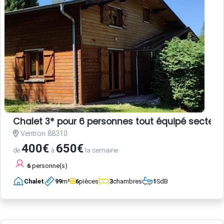
Chalet 3* pour 6 personnes tout équipé secteur
Ventron 88310
400€
650€
de
à
la semaine
6
personne(s)
Chalet
99
m²
6
pièces
3
chambres
1
SdB