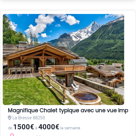
Magnifique Chalet typique avec une vue impec
La Bresse 88250
1500€
4000€
de
à
la semaine