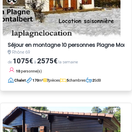
Séjour en montagne 10 personnes Plagne Monta
Rhône 69
1075€
2575€
de
à
la semaine
10
personne(s)
Chalet
170
m²
7
pièces
5
chambres
2
SdB