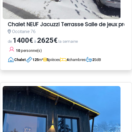
Chalet NEUF Jacuzzi Terrasse Salle de jeux pro
Occitanie 76
1400€
2625€
de
à
la semaine
10
personne(s)
Chalet
125
m²
5
pièces
4
chambres
2
SdB