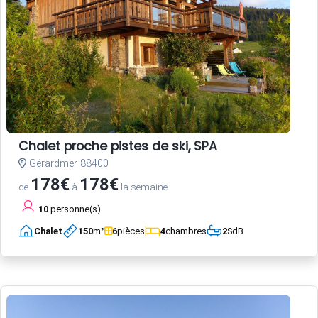
Chalet proche pistes de ski, SPA
Gérardmer 88400
178€
178€
de
à
la semaine
10
personne(s)
Chalet
150
m²
6
pièces
4
chambres
2
SdB