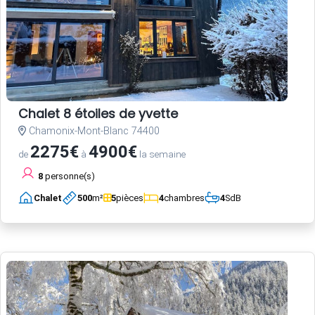
Chalet 8 étoiles de yvette
Chamonix-Mont-Blanc 74400
2275€
4900€
de
à
la semaine
8
personne(s)
Chalet
500
m²
5
pièces
4
chambres
4
SdB