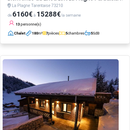
La Plagne Tarentaise 73210
6160€
15288€
de
à
la semaine
13
personne(s)
Chalet
180
m²
7
pièces
5
chambres
5
SdB