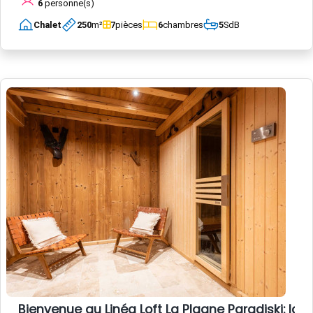
6
personne(s)
Chalet
250
m²
7
pièces
6
chambres
5
SdB
Bienvenue au Linéa Loft La Plagne Paradiski: l