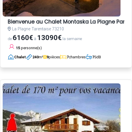
Bienvenue au Chalet Montaska La Plagne Paradis
La Plagne Tarentaise 73210
6160€
13090€
de
à
la semaine
15
personne(s)
Chalet
240
m²
9
pièces
7
chambres
7
SdB