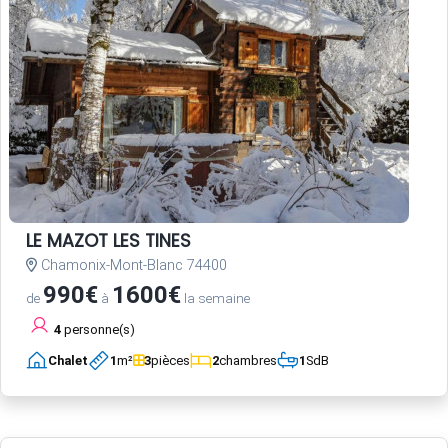
LE MAZOT LES TINES
Chamonix-Mont-Blanc 74400
990€
1600€
de
à
la semaine
4
personne(s)
Chalet
1
m²
3
pièces
2
chambres
1
SdB