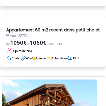
Appartement 60 m2 recent dans petit chalet a 
Huez 38750
1050€
1050€
de
à
la semaine
6
personne(s)
Chalet
60
m²
3
pièces
2
chambres
2
SdB