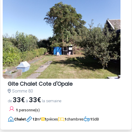
Gite Chalet Cote d'Opale
Somme 80
33€
33€
de
à
la semaine
1
personne(s)
Chalet
12
m²
1
pièces
1
chambres
1
SdB