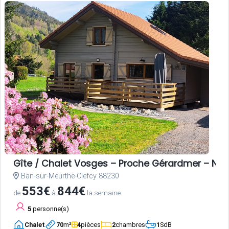
Gîte / Chalet Vosges – Proche Gérardmer – Nat
Ban-sur-Meurthe-Clefcy 88230
553€
844€
de
à
la semaine
5
personne(s)
Chalet
70
m²
4
pièces
2
chambres
1
SdB