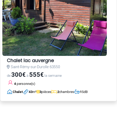
Chalet lac auvergne
Saint-Rémy-sur-Durolle 63550
300€
555€
de
à
la semaine
4
personne(s)
Chalet
43
m²
3
pièces
2
chambres
1
SdB