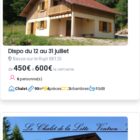
Dispo du 12 au 31 juillet
Basse-sur-le-Rupt 88120
450€
600€
de
à
la semaine
6
personne(s)
Chalet
90
m²
4
pièces
3
chambres
1
SdB