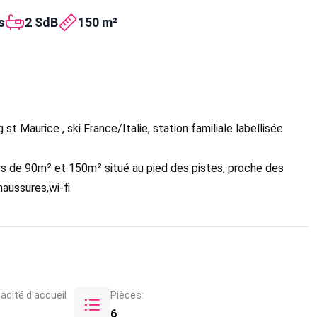
s
2 SdB
150 m²
t Maurice , ski France/Italie, station familiale labellisée
rs de 90m² et 150m² situé au pied des pistes, proche des
aussures,wi-fi
acité d'accueil
Pièces:
6