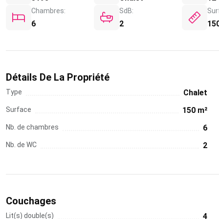
Chambres:
SdB:
Sur
6
2
15
Détails De La Propriété
Type
Chalet
Surface
150 m²
Nb. de chambres
6
Nb. de WC
2
Couchages
Lit(s) double(s)
4