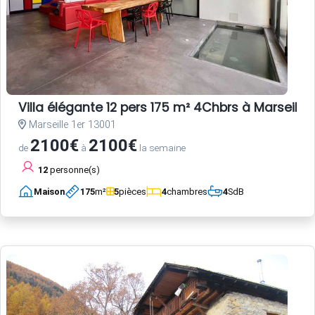
Villa élégante 12 pers 175 m² 4Chbrs à Marseille 
Marseille 1er 13001
2100€
2100€
de
à
la semaine
12
personne(s)
Maison
175
m²
5
pièces
4
chambres
4
SdB