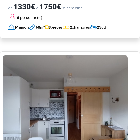
1330€
1750€
de
à
la semaine
6
personne(s)
Maison
60
m²
3
pièces
2
chambres
2
SdB