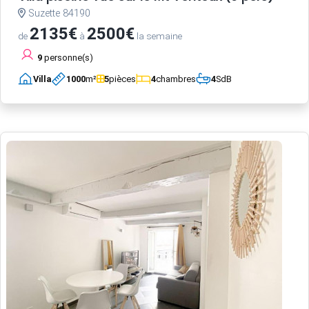
Suzette 84190
2135€
2500€
de
à
la semaine
9
personne(s)
Villa
1000
m²
5
pièces
4
chambres
4
SdB