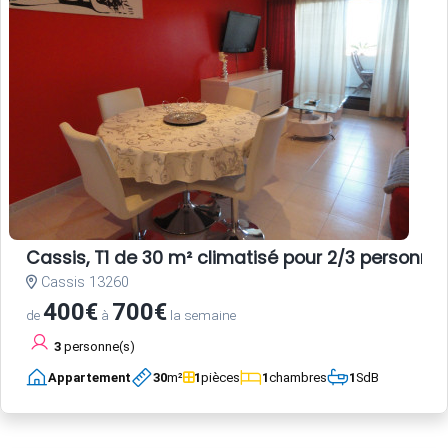
Cassis, T1 de 30 m² climatisé pour 2/3 personn
Cassis 13260
400€
700€
de
à
la semaine
3
personne(s)
Appartement
30
m²
1
pièces
1
chambres
1
SdB