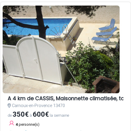
A 4 km de CASSIS, Maisonnette climatisée, tout
Carnoux-en-Provence 13470
350€
600€
de
à
la semaine
4
personne(s)