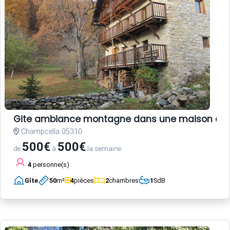
Gite ambiance montagne dans une maison anc
Champcella 05310
500€
500€
de
à
la semaine
4
personne(s)
Gîte
50
m²
4
pièces
2
chambres
1
SdB