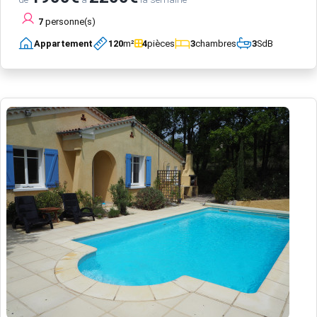
7
personne(s)
Appartement
120
m²
4
pièces
3
chambres
3
SdB