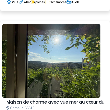
Villa
24
m²
2
pièces
1
chambres
1
SdB
Maison de charme avec vue mer au cœur du vi
Grimaud 83310