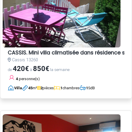
CASSIS. Mini villa climatisée dans résidence st
Cassis 13260
420€
850€
de
à
la semaine
4
personne(s)
Villa
45
m²
2
pièces
1
chambres
1
SdB