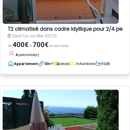
T2 climatisé dans cadre idyllique pour 2/4 pers
Saint-Cyr-sur-Mer 83270
400€
700€
de
à
la semaine
4
personne(s)
Appartement
30
m²
2
pièces
1
chambres
1
SdB