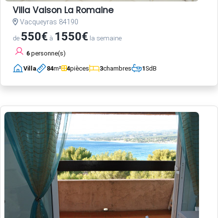
Villa Vaison La Romaine
Vacqueyras 84190
550€
1550€
de
à
la semaine
6
personne(s)
Villa
84
m²
4
pièces
3
chambres
1
SdB