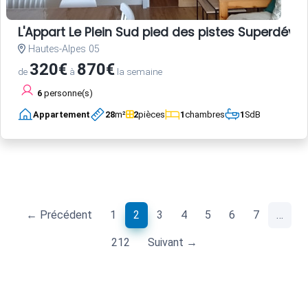
L'Appart Le Plein Sud pied des pistes Superdévol
Hautes-Alpes 05
320€
870€
de
à
la semaine
6
personne(s)
Appartement
28
m²
2
pièces
1
chambres
1
SdB
(current)
← Précédent
1
2
3
4
5
6
7
…
212
Suivant →