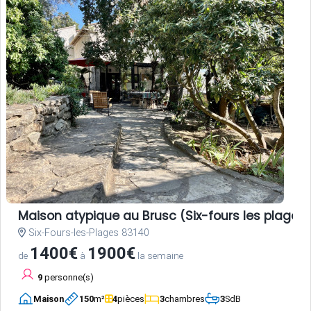
Maison atypique au Brusc (Six-fours les plages)
Six-Fours-les-Plages 83140
1400€
1900€
de
à
la semaine
9
personne(s)
Maison
150
m²
4
pièces
3
chambres
3
SdB