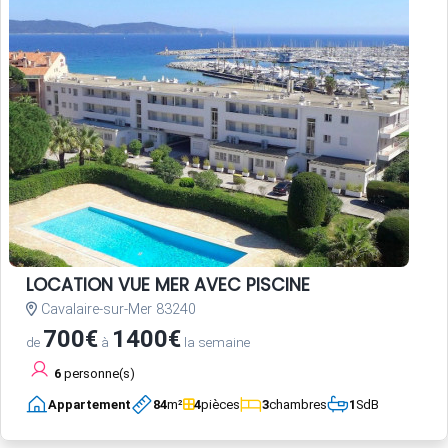
LOCATION VUE MER AVEC PISCINE
Cavalaire-sur-Mer 83240
700€
1400€
de
à
la semaine
6
personne(s)
Appartement
84
m²
4
pièces
3
chambres
1
SdB