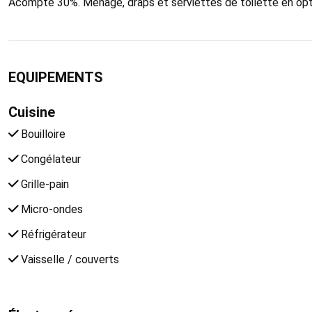
Acompte 30%. Ménage, draps et serviettes de toilette en opt
EQUIPEMENTS
Cuisine
Bouilloire
Congélateur
Grille-pain
Micro-ondes
Réfrigérateur
Vaisselle / couverts