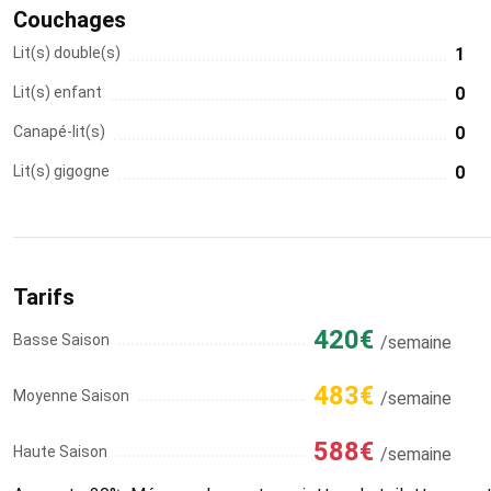
Couchages
Lit(s) double(s)
1
Lit(s) enfant
0
Canapé-lit(s)
0
Lit(s) gigogne
0
Tarifs
420€
Basse Saison
/semaine
483€
Moyenne Saison
/semaine
588€
Haute Saison
/semaine