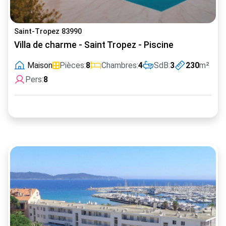
Saint-Tropez 83990
Villa de charme - Saint Tropez - Piscine
Maison
Pièces:
8
Chambres:
4
SdB:
3
230
m²
Pers:
8