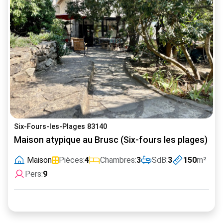
Six-Fours-les-Plages 83140
Maison atypique au Brusc (Six-fours les plages) – N
Maison
Pièces:
4
Chambres:
3
SdB:
3
150
m²
Pers:
9