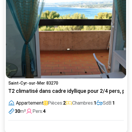
Saint-Cyr-sur-Mer 83270
T2 climatisé dans cadre idyllique pour 2/4 pers, pl
Appartement
Pièces:
2
Chambres:
1
SdB:
1
30
m²
Pers:
4