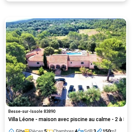
Besse-sur-Issole 83890
Villa Léone - maison avec piscine au calme - 2 à 8 
Gîte
Pièces:
5
Chambres:
4
SdB:
3
150
m²