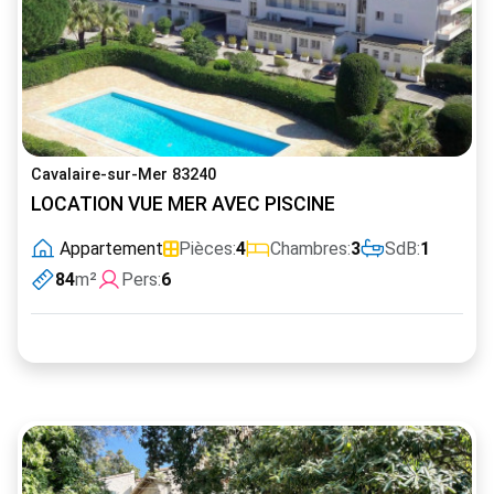
Cavalaire-sur-Mer 83240
LOCATION VUE MER AVEC PISCINE
Appartement
Pièces:
4
Chambres:
3
SdB:
1
84
m²
Pers:
6