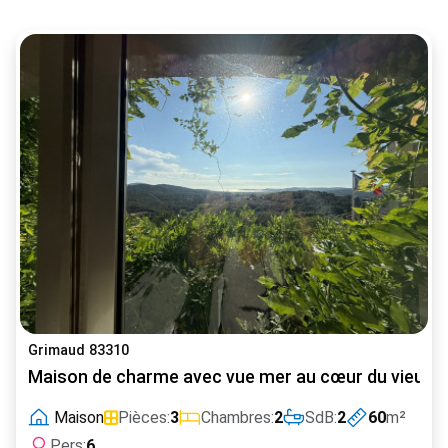
Grimaud 83310
Maison de charme avec vue mer au cœur du vieux 
Maison
Pièces:
3
Chambres:
2
SdB:
2
60
m²
Pers:
6