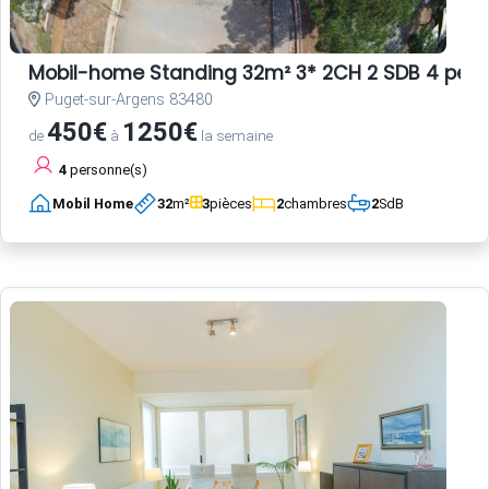
Mobil-home Standing 32m² 3* 2CH 2 SDB 4 per
Puget-sur-Argens 83480
450€
1250€
de
à
la semaine
4
personne(s)
Mobil Home
32
m²
3
pièces
2
chambres
2
SdB