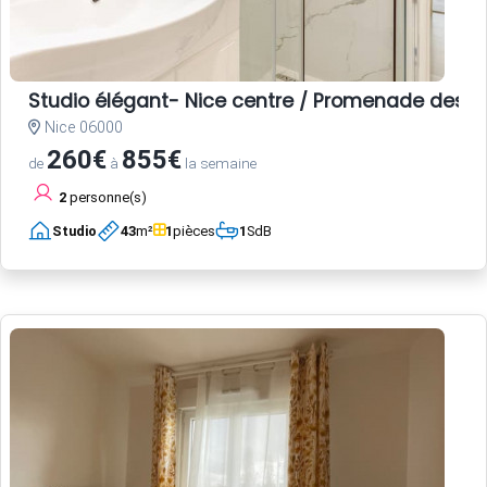
Studio élégant- Nice centre / Promenade des A
Nice 06000
260€
855€
de
à
la semaine
2
personne(s)
Studio
43
m²
1
pièces
1
SdB