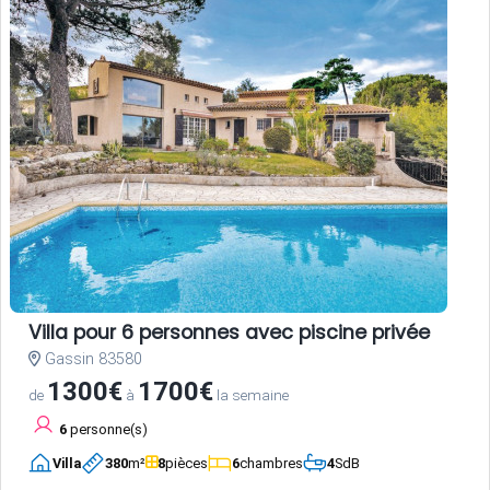
Villa pour 6 personnes avec piscine privée
Gassin 83580
1300€
1700€
de
à
la semaine
6
personne(s)
Villa
380
m²
8
pièces
6
chambres
4
SdB