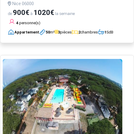
Nice 06000
900€
1020€
de
à
la semaine
4
personne(s)
Appartement
50
m²
3
pièces
2
chambres
1
SdB