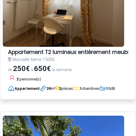
Appartement T2 lumineux entièrement meublé
Marseille 6ème 13006
250€
650€
de
à
la semaine
2
personne(s)
Appartement
39
m²
2
pièces
1
chambres
1
SdB