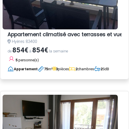
Appartement climatisé avec terrasses et vue po
Hyères 83400
854€
854€
de
à
la semaine
5
personne(s)
Appartement
75
m²
3
pièces
2
chambres
2
SdB