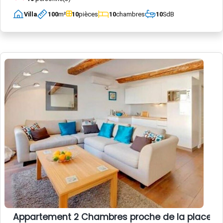
Villa
100
m²
10
pièces
10
chambres
10
SdB
Appartement 2 Chambres proche de la place Garib