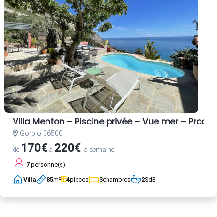
Villa Menton – Piscine privée – Vue mer – Proche
Gorbio 06500
170€
220€
de
à
la semaine
7
personne(s)
Villa
85
m²
4
pièces
3
chambres
2
SdB