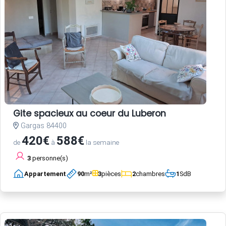
Gite spacieux au coeur du Luberon
Gargas 84400
420€
588€
de
à
la semaine
3
personne(s)
Appartement
90
m²
3
pièces
2
chambres
1
SdB