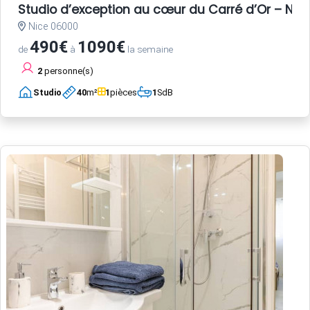
Studio d’exception au cœur du Carré d’Or – Nice
Nice 06000
490€
1090€
de
à
la semaine
2
personne(s)
Studio
40
m²
1
pièces
1
SdB