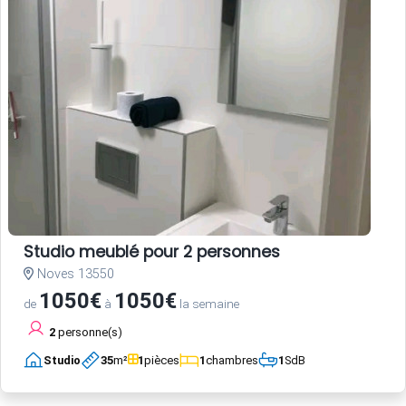
Studio meublé pour 2 personnes
Noves 13550
1050€
1050€
de
à
la semaine
2
personne(s)
Studio
35
m²
1
pièces
1
chambres
1
SdB