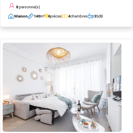
8
personne(s)
Maison
140
m²
6
pièces
4
chambres
3
SdB