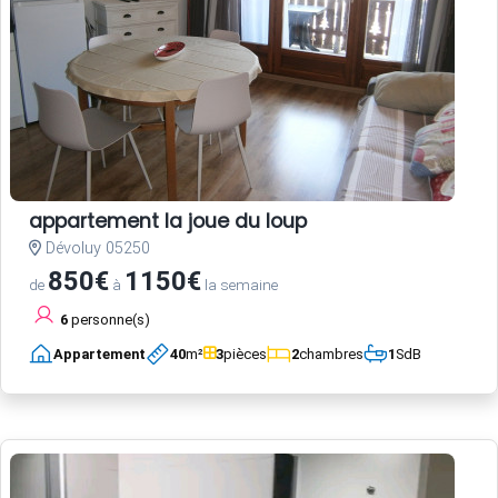
appartement la joue du loup
Dévoluy 05250
850€
1150€
de
à
la semaine
6
personne(s)
Appartement
40
m²
3
pièces
2
chambres
1
SdB