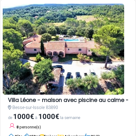
Villa Léone - maison avec piscine au calme - 2
Besse-sur-Issole 83890
1000€
1000€
de
à
la semaine
8
personne(s)