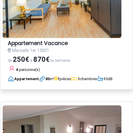
Appartement Vacance
Marseille 1er 13001
250€
870€
de
à
la semaine
4
personne(s)
Appartement
80
m²
1
pièces
1
chambres
1
SdB