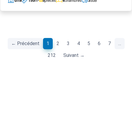
Gîte
150
m²
5
pièces
4
chambres
3
SdB
(current)
← Précédent
1
2
3
4
5
6
7
…
212
Suivant →