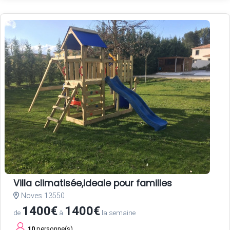
Villa climatisée,ideale pour familles
Noves 13550
1400€
1400€
de
à
la semaine
10
personne(s)