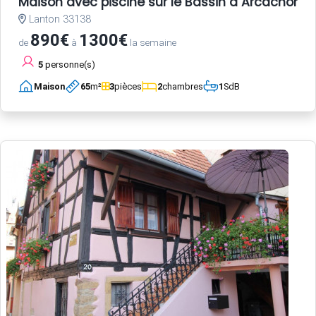
Maison avec piscine sur le Bassin d Arcachon
Lanton 33138
890€
1300€
de
à
la semaine
5
personne(s)
Maison
65
m²
3
pièces
2
chambres
1
SdB