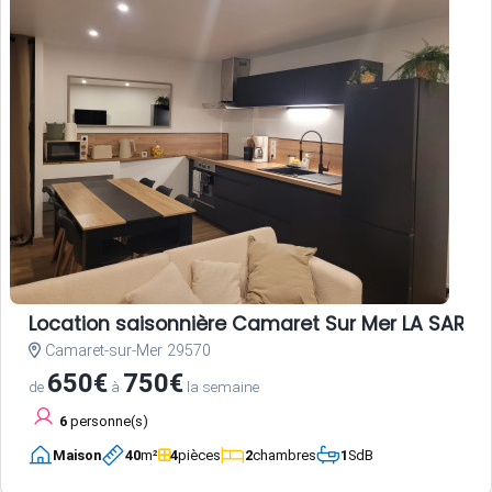
Location saisonnière Camaret Sur Mer LA SARDI
Camaret-sur-Mer 29570
650€
750€
de
à
la semaine
6
personne(s)
Maison
40
m²
4
pièces
2
chambres
1
SdB