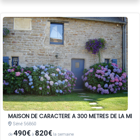
MAISON DE CARACTERE A 300 METRES DE LA MER
Séné 56860
490€
820€
de
à
la semaine