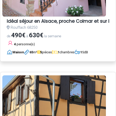
Idéal séjour en Alsace, proche Colmar et sur la r
Rouffach 68250
490€
630€
de
à
la semaine
4
personne(s)
Maison
65
m²
5
pièces
1
chambres
1
SdB