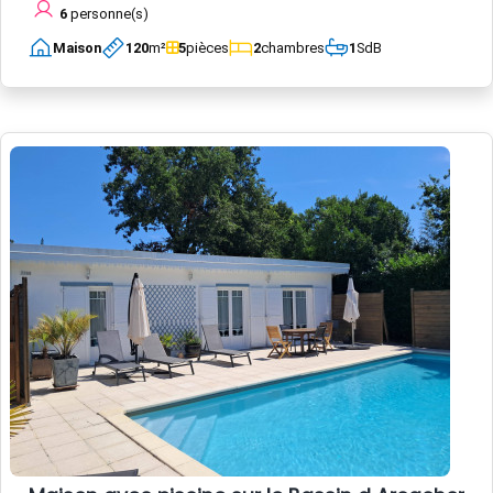
6
personne(s)
Maison
120
m²
5
pièces
2
chambres
1
SdB