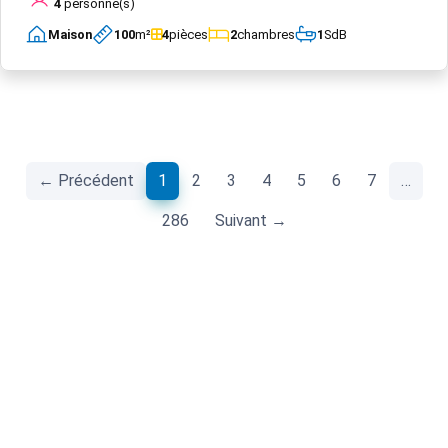
4
personne(s)
Maison
100
m²
4
pièces
2
chambres
1
SdB
(current)
← Précédent
1
2
3
4
5
6
7
…
286
Suivant →