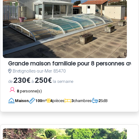
Grande maison familiale pour 8 personnes avec
Bretignolles-sur-Mer 85470
230€
250€
de
à
la semaine
8
personne(s)
Maison
100
m²
4
pièces
3
chambres
2
SdB