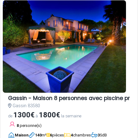
Gassin - Maison 8 personnes avec piscine privé
Gassin 83580
1300€
1800€
de
à
la semaine
8
personne(s)
Maison
140
m²
6
pièces
4
chambres
3
SdB