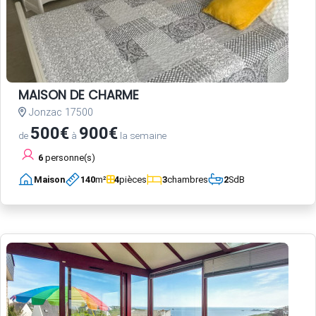
MAISON DE CHARME
Jonzac 17500
500€
900€
de
à
la semaine
6
personne(s)
Maison
140
m²
4
pièces
3
chambres
2
SdB