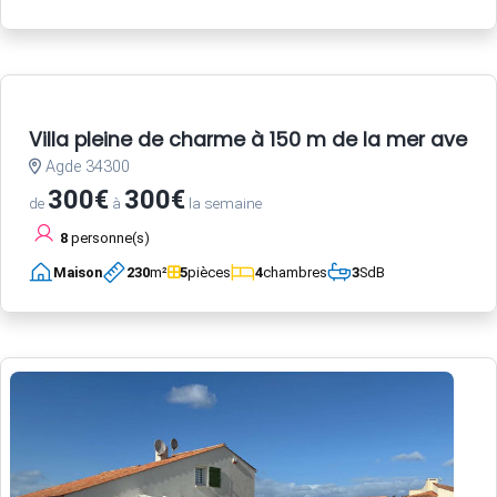
Villa pleine de charme à 150 m de la mer avec 
Agde 34300
300€
300€
de
à
la semaine
8
personne(s)
Maison
230
m²
5
pièces
4
chambres
3
SdB