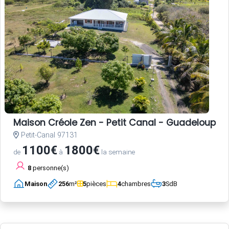
Maison Créole Zen - Petit Canal - Guadeloupe
Petit-Canal 97131
1100€
1800€
de
à
la semaine
8
personne(s)
Maison
256
m²
5
pièces
4
chambres
3
SdB