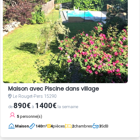
Maison avec Piscine dans village
Le Rouget-Pers 15290
890€
1400€
de
à
la semaine
5
personne(s)
Maison
140
m²
4
pièces
2
chambres
3
SdB