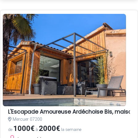
L'Escapade Amoureuse Ardéchoise Bis, maison d
Mercuer 07200
1000€
2000€
de
à
la semaine