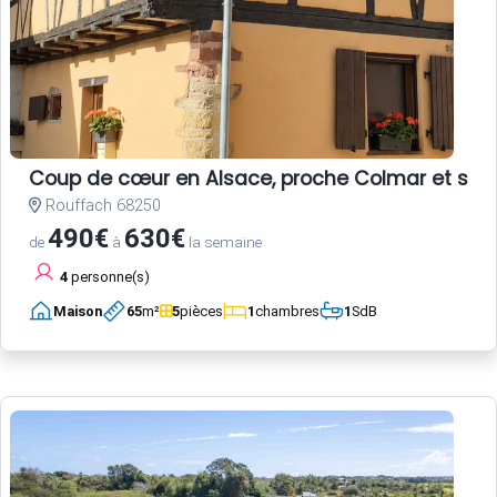
Coup de cœur en Alsace, proche Colmar et sur la
Rouffach 68250
490€
630€
de
à
la semaine
4
personne(s)
Maison
65
m²
5
pièces
1
chambres
1
SdB