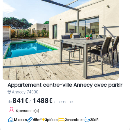
Appartement centre-ville Annecy avec parking e
Annecy 74000
841€
1488€
de
à
la semaine
4
personne(s)
Maison
65
m²
3
pièces
2
chambres
2
SdB