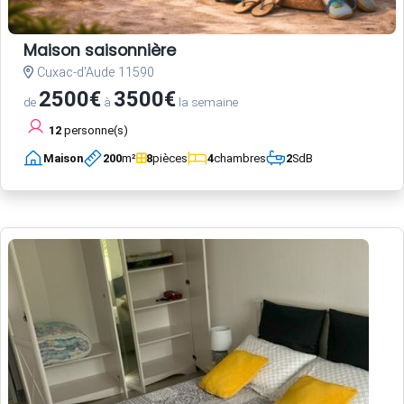
Maison saisonnière
Cuxac-d'Aude 11590
2500€
3500€
de
à
la semaine
12
personne(s)
Maison
200
m²
8
pièces
4
chambres
2
SdB