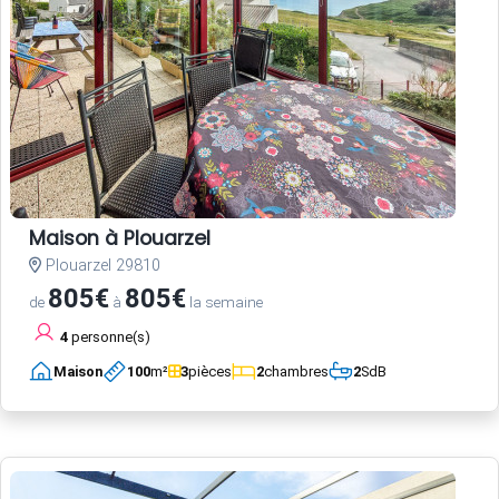
Maison à Plouarzel
Plouarzel 29810
805€
805€
de
à
la semaine
4
personne(s)
Maison
100
m²
3
pièces
2
chambres
2
SdB