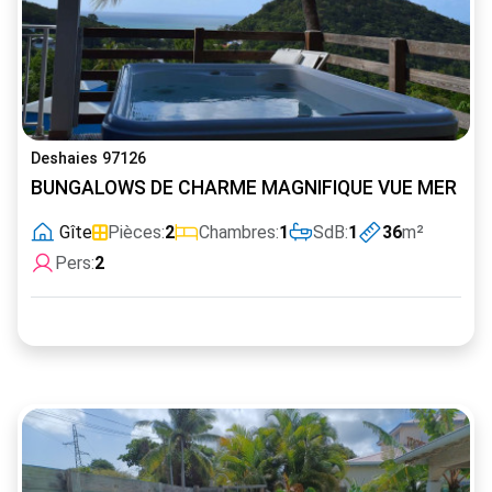
Deshaies 97126
BUNGALOWS DE CHARME MAGNIFIQUE VUE MER ET J
Gîte
Pièces:
2
Chambres:
1
SdB:
1
36
m²
Pers:
2