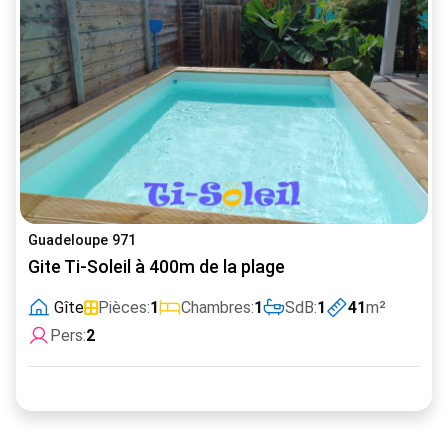
Guadeloupe 971
Gite Ti-Soleil à 400m de la plage
Gîte
Pièces:
1
Chambres:
1
SdB:
1
41
m²
Pers:
2