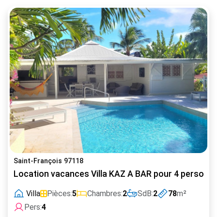
Saint-François 97118
Location vacances Villa KAZ A BAR pour 4 personnes
Villa
Pièces:
5
Chambres:
2
SdB:
2
78
m²
Pers:
4