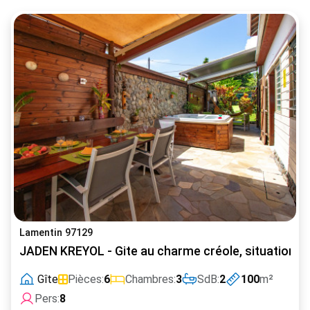
Lamentin 97129
JADEN KREYOL - Gite au charme créole, situation ce
Gîte
Pièces:
6
Chambres:
3
SdB:
2
100
m²
Pers:
8