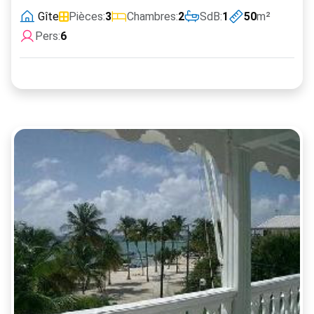
Gîte
Pièces:
3
Chambres:
2
SdB:
1
50
m²
Pers:
6