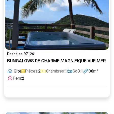
Deshaies 97126
BUNGALOWS DE CHARME MAGNIFIQUE VUE MER ET J
Gîte
Pièces:
2
Chambres:
1
SdB:
1
36
m²
Pers:
2