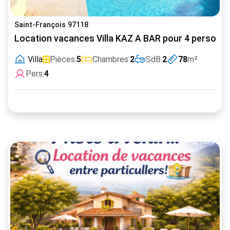
Saint-François 97118
Location vacances Villa KAZ A BAR pour 4 personnes
Villa
Pièces:
5
Chambres:
2
SdB:
2
78
m²
Pers:
4