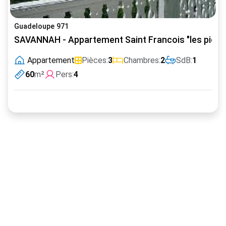
Guadeloupe 971
SAVANNAH - Appartement Saint Francois "les pieds 
Appartement
Pièces:
3
Chambres:
2
SdB:
1
60
m²
Pers:
4