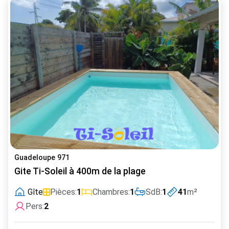
Guadeloupe 971
Gite Ti-Soleil à 400m de la plage
Gîte
Pièces:
1
Chambres:
1
SdB:
1
41
m²
Pers:
2