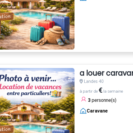
a louer carava
Landes 40
€
à partir de
la semaine
3
personne(s)
Caravane