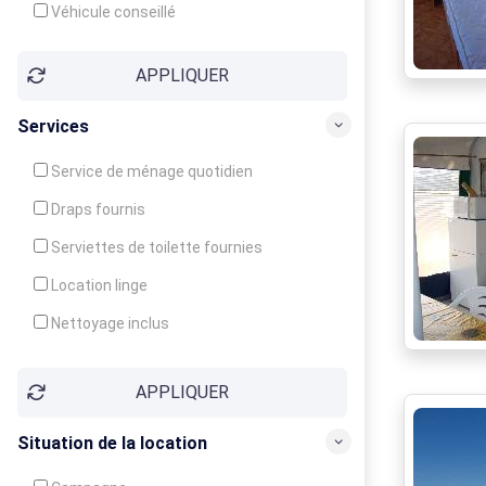
Véhicule conseillé
APPLIQUER
Services
Service de ménage quotidien
Draps fournis
Serviettes de toilette fournies
Location linge
Nettoyage inclus
Nettoyage en supplément
APPLIQUER
Garde d'enfants
Crèche
Situation de la location
Club enfants