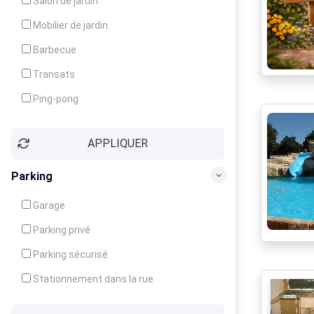
Salon de jardin
Local à ski
Mobilier de jardin
Climatisation
Barbecue
Ventilateur
Transats
Ping-pong
Baby-foot
APPLIQUER
Jeux d'enfants
Parking
Garage
Parking privé
Parking sécurisé
Stationnement dans la rue