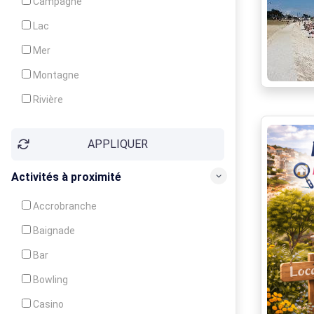
Campagne
Animation
Lac
Mer
Montagne
Rivière
Village
APPLIQUER
Ville
Activités à proximité
Accrobranche
Baignade
Bar
Bowling
Casino