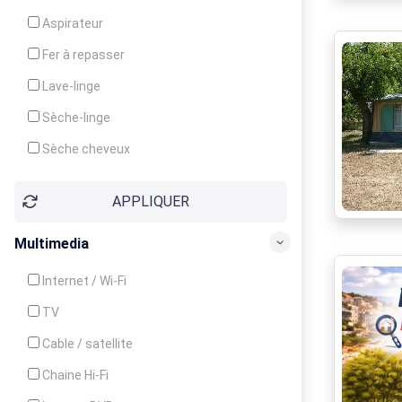
Cuisinière
Aspirateur
Four
Fer à repasser
Grille-pain
Lave-linge
Lave-vaisselle
Sèche-linge
Micro-ondes
Sèche cheveux
APPLIQUER
Multimedia
Internet / Wi-Fi
TV
Cable / satellite
Chaine Hi-Fi