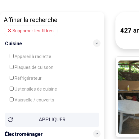
Affiner la recherche
427
an
Supprimer les filtres
Cuisine
Appareil à raclette
Plaques de cuisson
Réfrigérateur
Ustensiles de cuisine
Vaisselle / couverts
Bouilloire
APPLIQUER
Cafetière
Congélateur
Électroménager