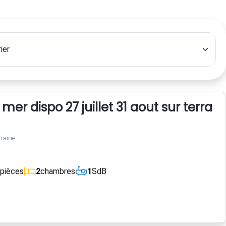
er dispo 27 juillet 31 aout sur terrain
maine
pièces
2
chambres
1
SdB