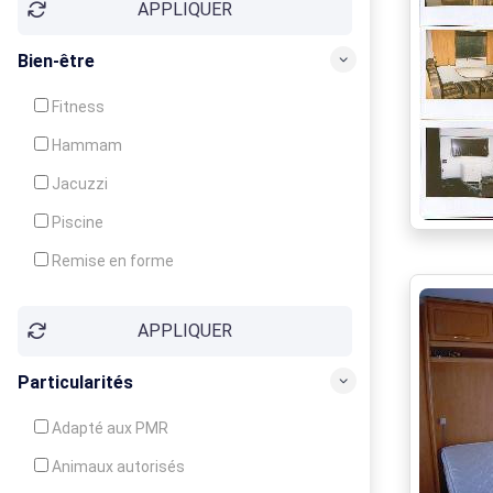
APPLIQUER
Bien-être
Fitness
Hammam
Jacuzzi
Piscine
Remise en forme
Sauna
APPLIQUER
Soins du corps
Particularités
Adapté aux PMR
Animaux autorisés