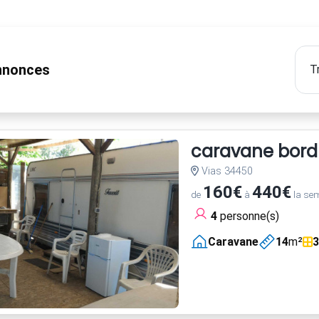
nonces
caravane bord m
Vias 34450
160€
440€
de
à
la se
4
personne(s)
Caravane
14
m²
3