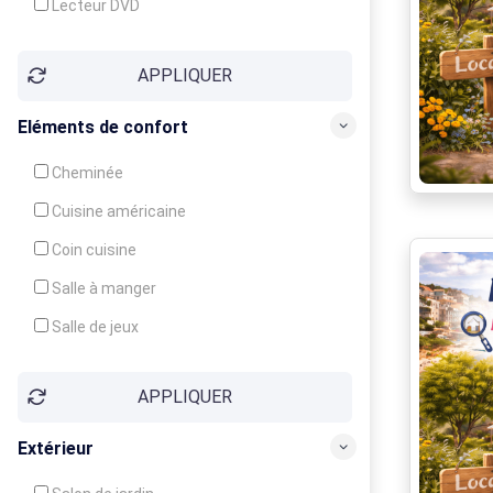
Lecteur DVD
Téléphone
APPLIQUER
Fax
Eléments de confort
Cheminée
Cuisine américaine
Coin cuisine
Salle à manger
Salle de jeux
Cour
APPLIQUER
Jardin
Balcon / Terrasse
Extérieur
Véranda