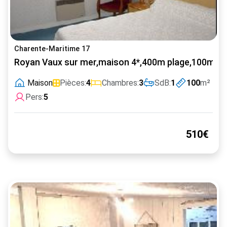
Charente-Maritime 17
Royan Vaux sur mer,maison 4*,400m plage,100m c
Maison
Pièces:
4
Chambres:
3
SdB:
1
100
m²
Pers:
5
510€