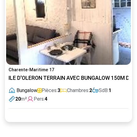
Charente-Maritime 17
ILE D'OLERON TERRAIN AVEC BUNGALOW 150M DES
Bungalow
Pièces:
3
Chambres:
2
SdB:
1
20
m²
Pers:
4