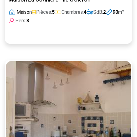
Maison
Pièces:
5
Chambres:
4
SdB:
2
90
m²
Pers:
8