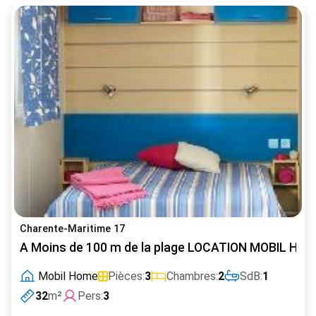
Charente-Maritime 17
A Moins de 100 m de la plage LOCATION MOBIL HO
Mobil Home
Pièces:
3
Chambres:
2
SdB:
1
32
m²
Pers:
3