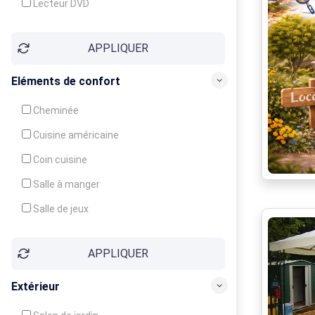
Lecteur DVD
Téléphone
APPLIQUER
Fax
Eléments de confort
Cheminée
Cuisine américaine
Coin cuisine
Salle à manger
Salle de jeux
Cour
APPLIQUER
Jardin
Balcon / Terrasse
Extérieur
Véranda