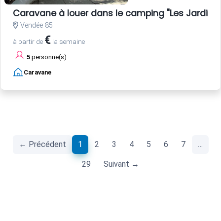
Caravane à louer dans le camping "Les Jardins d
Vendée 85
€
à partir de
la semaine
5
personne(s)
Caravane
(current)
← Précédent
1
2
3
4
5
6
7
…
29
Suivant →