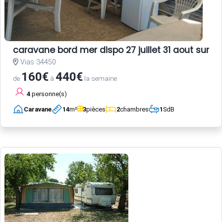
caravane bord mer dispo 27 juillet 31 aout sur ter
Vias 34450
160€
440€
de
à
la semaine
4
personne(s)
Caravane
14
m²
3
pièces
2
chambres
1
SdB