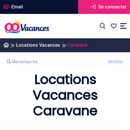
Email
Se connecter
Locations Vacances
Caravane
Modifier votre recherche
Ma recherche ...
Locations
Vacances
Caravane