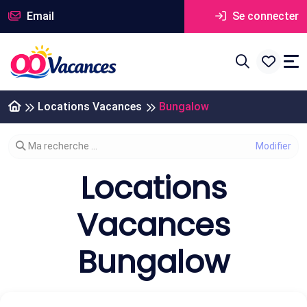
Email
Se connecter
Locations Vacances
Bungalow
Modifier votre recherche
Ma recherche ...
Locations
Vacances
Bungalow