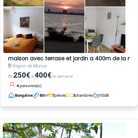
maison avec terrase et jardin a 400m de la me
Region de Murcie
250€
400€
de
à
la semaine
4
personne(s)
Bungalow
80
m²
7
pièces
3
chambres
1
SdB