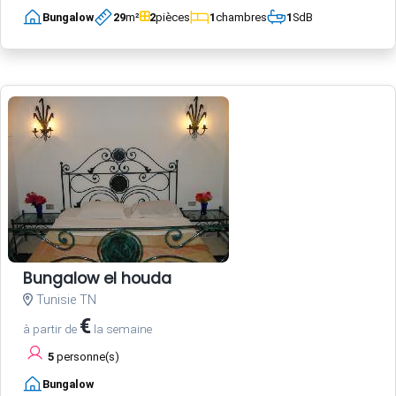
Bungalow
29
m²
2
pièces
1
chambres
1
SdB
Bungalow el houda
Tunisie TN
€
à partir de
la semaine
5
personne(s)
Bungalow