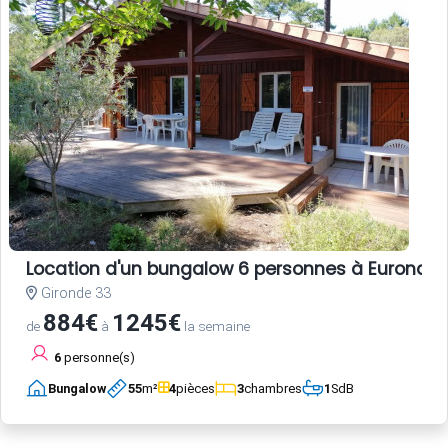
Location d'un bungalow 6 personnes à Euronat
Gironde 33
884€
1245€
de
à
la semaine
6
personne(s)
Bungalow
55
m²
4
pièces
3
chambres
1
SdB