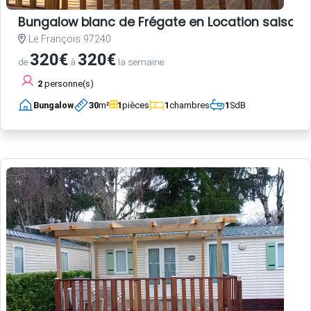
Bungalow blanc de Frégate en Location saisonni
Le François 97240
320€
320€
de
à
la semaine
2
personne(s)
Bungalow
30
m²
1
pièces
1
chambres
1
SdB