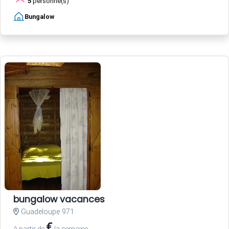
5
personne(s)
Bungalow
bungalow vacances
Guadeloupe 971
€
à partir de
la semaine