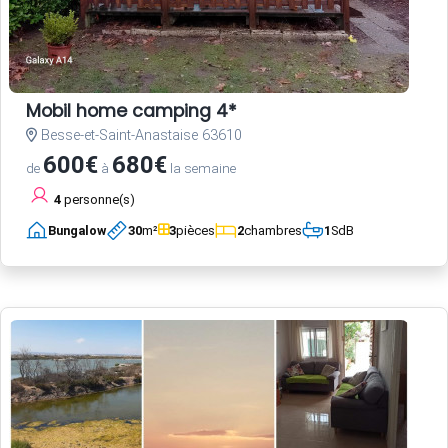
Mobil home camping 4*
Besse-et-Saint-Anastaise 63610
600€
680€
de
à
la semaine
4
personne(s)
Bungalow
30
m²
3
pièces
2
chambres
1
SdB