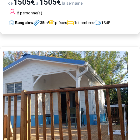
1505€
1505€
de
à
la semaine
2
personne(s)
Bungalow
35
m²
1
pièces
1
chambres
1
SdB