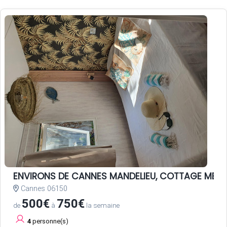
ENVIRONS DE CANNES MANDELIEU, COTTAGE MER c
Cannes 06150
500€
750€
de
à
la semaine
4
personne(s)