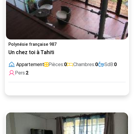
Polynésie française 987
Un chez toi à Tahiti
Appartement
Pièces:
0
Chambres:
0
SdB:
0
Pers:
2