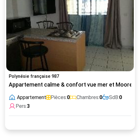
Polynésie française 987
Appartement calme & confort vue mer et Moorea à 
Appartement
Pièces:
0
Chambres:
0
SdB:
0
Pers:
3