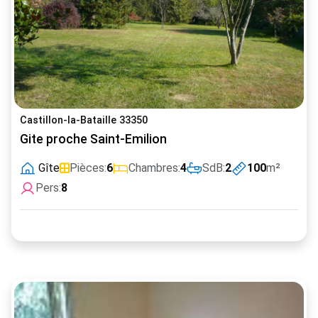
Castillon-la-Bataille 33350
Gite proche Saint-Emilion
Gîte
Pièces:
6
Chambres:
4
SdB:
2
100
m²
Pers:
8