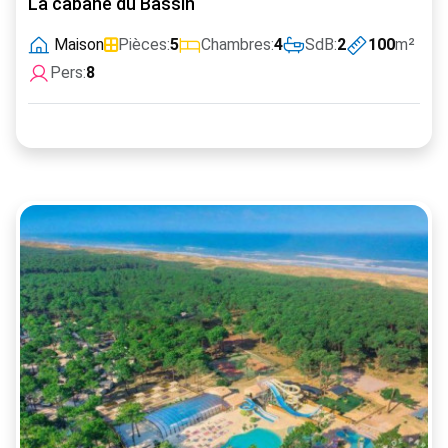
La cabane du Bassin
Maison
Pièces:
5
Chambres:
4
SdB:
2
100
m²
Pers:
8