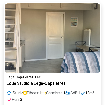
Lège-Cap-Ferret 33950
Loue Studio à Lège-Cap Ferret
Studio
Pièces:
1
Chambres:
1
SdB:
1
18
m²
Pers:
2