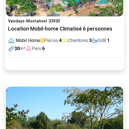
Vendays-Montalivet 33930
Location Mobil-home Climatisé 6 personnes
Mobil Home
Pièces:
4
Chambres:
3
SdB:
1
30
m²
Pers:
6