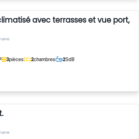
imatisé avec terrasses et vue port, 
maine
²
3
pièces
2
chambres
2
SdB
.
maine