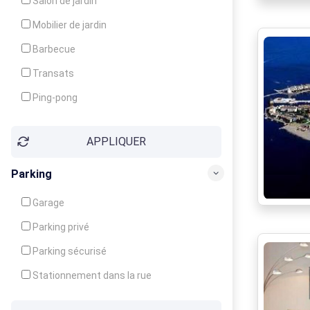
Salon de jardin
Local à ski
Mobilier de jardin
Climatisation
Barbecue
Ventilateur
Transats
Ping-pong
Baby-foot
APPLIQUER
Jeux d'enfants
Parking
Garage
Parking privé
Parking sécurisé
Stationnement dans la rue