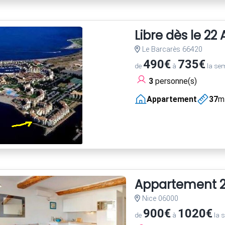
Libre dès le 22
Le Barcarès 66420
490€
735€
de
à
la se
3
personne(s)
Appartement
37
m
Appartement 2 
Nice 06000
900€
1020€
de
à
la 