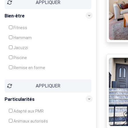
APPLIQUER
Bien-être
Fitness
Hammam
Jacuzzi
Piscine
Remise en forme
Sauna
APPLIQUER
Soins du corps
Particularités
Adapté aux PMR
Animaux autorisés