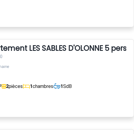
rtement LES SABLES D'OLONNE 5 perso
00
maine
²
2
pièces
1
chambres
1
SdB