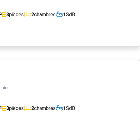
²
3
pièces
2
chambres
1
SdB
maine
²
3
pièces
2
chambres
1
SdB