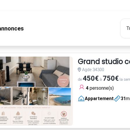
nnonces
Grand studio 
Agde 34300
450€
750€
de
à
la se
4
personne(s)
Appartement
31
m