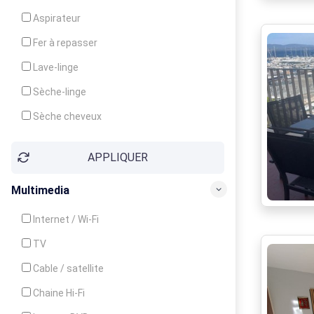
Cuisinière
Aspirateur
Four
Fer à repasser
Grille-pain
Lave-linge
Lave-vaisselle
Sèche-linge
Micro-ondes
Sèche cheveux
APPLIQUER
Multimedia
Internet / Wi-Fi
TV
Cable / satellite
Chaine Hi-Fi