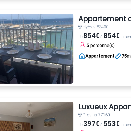
Appartement cl
Hyères 83400
854€
854€
de
à
la se
5
personne(s)
Appartement
75
m
Luxueux Appart
Provins 77160
397€
553€
de
à
la se