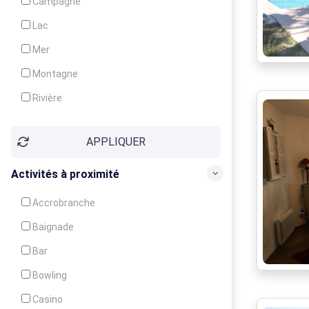
Campagne
Animation
Lac
Mer
Montagne
Rivière
Village
APPLIQUER
Ville
Activités à proximité
Accrobranche
Baignade
Bar
Bowling
Casino