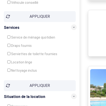
Véhicule conseillé
APPLIQUER
Services
Service de ménage quotidien
Draps fournis
Serviettes de toilette fournies
Location linge
Nettoyage inclus
Nettoyage en supplément
APPLIQUER
Garde d'enfants
Crèche
Situation de la location
Club enfants