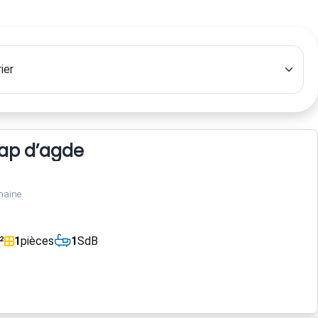
cap d’agde
maine
²
1
pièces
1
SdB