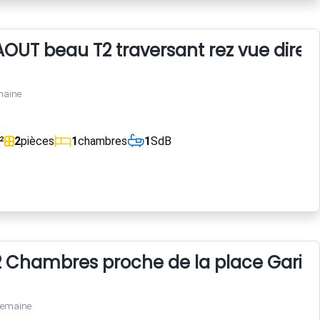
 AOUT beau T2 traversant rez vue direc
maine
²
2
pièces
1
chambres
1
SdB
Chambres proche de la place Garibaldi
semaine