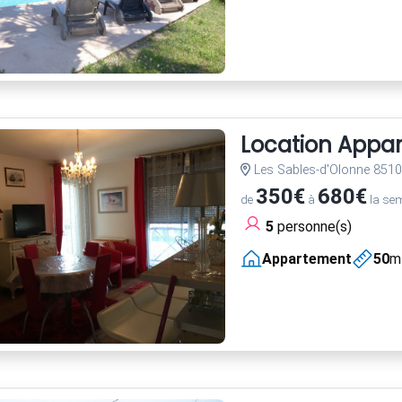
Location Appa
Les Sables-d'Olonne 851
350€
680€
de
à
la se
5
personne(s)
Appartement
50
m