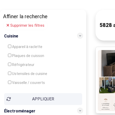
Affiner la recherche
5828
a
Supprimer les filtres
Cuisine
Appareil à raclette
Plaques de cuisson
Réfrigérateur
Ustensiles de cuisine
Vaisselle / couverts
Bouilloire
APPLIQUER
Cafetière
Congélateur
Électroménager