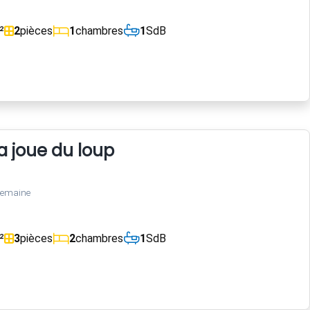
²
2
pièces
1
chambres
1
SdB
 joue du loup
semaine
²
3
pièces
2
chambres
1
SdB