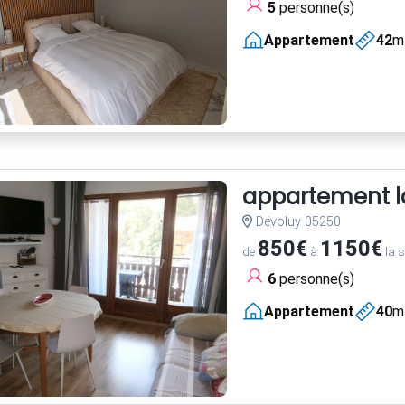
5
personne(s)
Appartement
42
m
appartement la
Dévoluy 05250
850€
1150€
de
à
la 
6
personne(s)
Appartement
40
m