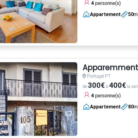
4
personne(s)
Appartement
50
m
Apparemment
Portugal PT
300€
400€
de
à
la se
4
personne(s)
Appartement
80
m