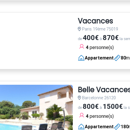
Vacances
Paris 19ème 75019
400€
870€
de
à
la se
4
personne(s)
Appartement
80
m
Belle Vacance
Barcelonne 26120
800€
1500€
de
à
la 
4
personne(s)
Appartement
180