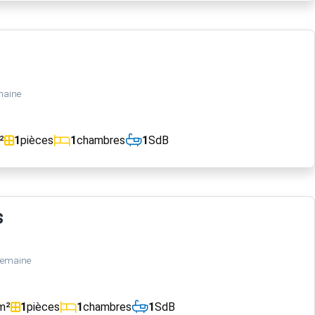
maine
²
1
pièces
1
chambres
1
SdB
s
semaine
m²
1
pièces
1
chambres
1
SdB