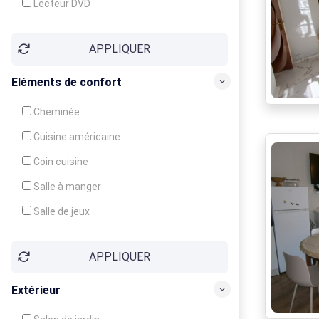
Lecteur DVD
Téléphone
APPLIQUER
Fax
Eléments de confort
Cheminée
Cuisine américaine
Coin cuisine
Salle à manger
Salle de jeux
Cour
APPLIQUER
Jardin
Balcon / Terrasse
Extérieur
Véranda