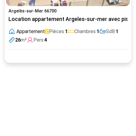
Argelès-sur-Mer 66700
Location appartement Argeles-sur-mer avec pisci
Appartement
Pièces:
1
Chambres:
1
SdB:
1
26
m²
Pers:
4