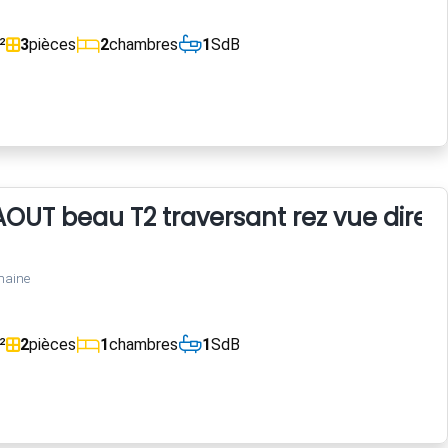
²
3
pièces
2
chambres
1
SdB
 AOUT beau T2 traversant rez vue direc
maine
²
2
pièces
1
chambres
1
SdB