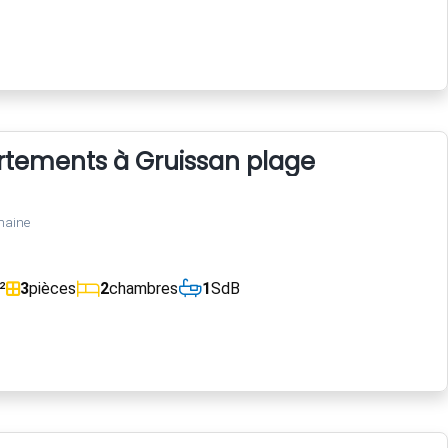
rtements à Gruissan plage
maine
²
3
pièces
2
chambres
1
SdB