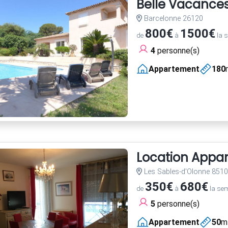
Belle Vacance
Barcelonne 26120
800€
1500€
de
à
la 
4
personne(s)
Appartement
180
Location Appa
Les Sables-d'Olonne 851
350€
680€
de
à
la se
5
personne(s)
Appartement
50
m