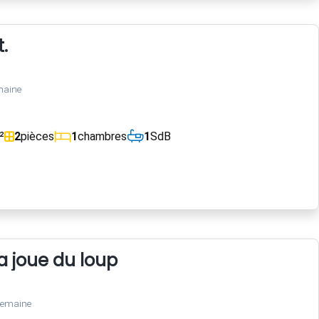
.
maine
²
2
pièces
1
chambres
1
SdB
 joue du loup
semaine