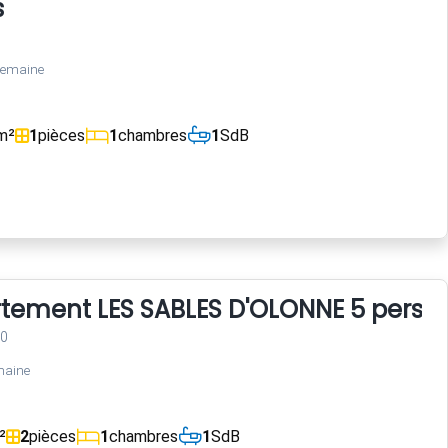
s
semaine
m²
1
pièces
1
chambres
1
SdB
rtement LES SABLES D'OLONNE 5 perso
00
maine
²
2
pièces
1
chambres
1
SdB