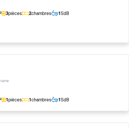
²
3
pièces
2
chambres
1
SdB
maine
²
1
pièces
1
chambres
1
SdB