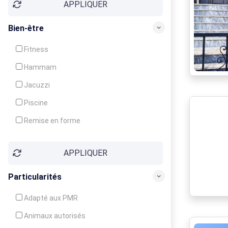
APPLIQUER
Bien-être
Fitness
Hammam
Jacuzzi
Piscine
Remise en forme
Sauna
APPLIQUER
Soins du corps
Particularités
Adapté aux PMR
Animaux autorisés