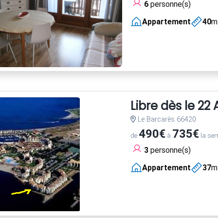
6
personne(s)
Appartement
40
m
Libre dès le 22
Le Barcarès 66420
490€
735€
de
à
la se
3
personne(s)
Appartement
37
m