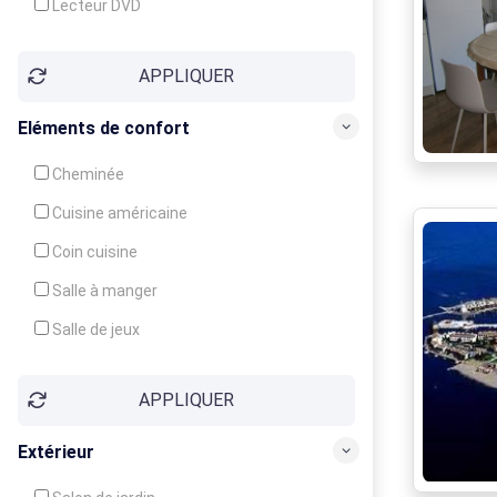
Lecteur DVD
Téléphone
APPLIQUER
Fax
Eléments de confort
Cheminée
Cuisine américaine
Coin cuisine
Salle à manger
Salle de jeux
Cour
APPLIQUER
Jardin
Balcon / Terrasse
Extérieur
Véranda