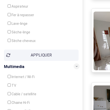
Cuisinière
Aspirateur
Four
Fer à repasser
Grille-pain
Lave-linge
Lave-vaisselle
Sèche-linge
Micro-ondes
Sèche cheveux
APPLIQUER
Multimedia
Internet / Wi-Fi
TV
Cable / satellite
Chaine Hi-Fi