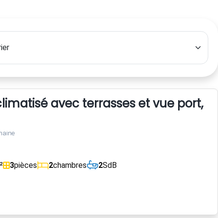
imatisé avec terrasses et vue port, 
maine
²
3
pièces
2
chambres
2
SdB