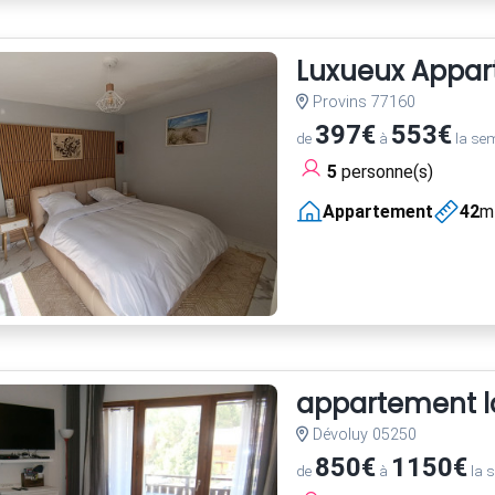
Luxueux Appart
Provins 77160
397€
553€
de
à
la se
5
personne(s)
Appartement
42
m
appartement la
Dévoluy 05250
850€
1150€
de
à
la 