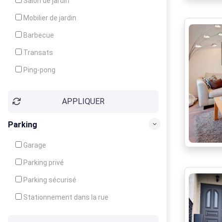
Salon de jardin
Local à ski
Mobilier de jardin
Climatisation
Barbecue
Ventilateur
Transats
Ping-pong
Baby-foot
APPLIQUER
Jeux d'enfants
Parking
Garage
Parking privé
Parking sécurisé
Stationnement dans la rue