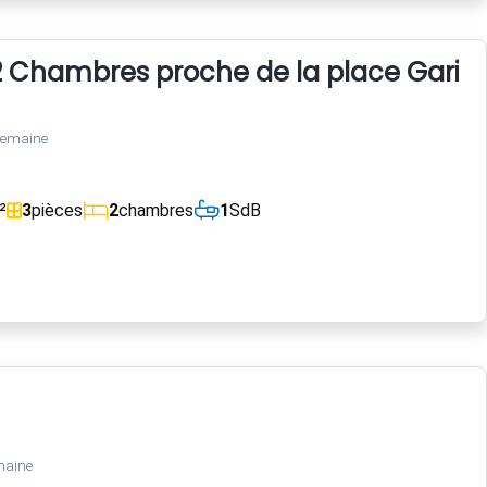
Chambres proche de la place Garibaldi
semaine
²
3
pièces
2
chambres
1
SdB
maine