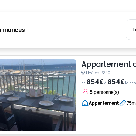
nnonces
Appartement cl
Hyères 83400
854€
854€
de
à
la se
5
personne(s)
Appartement
75
m