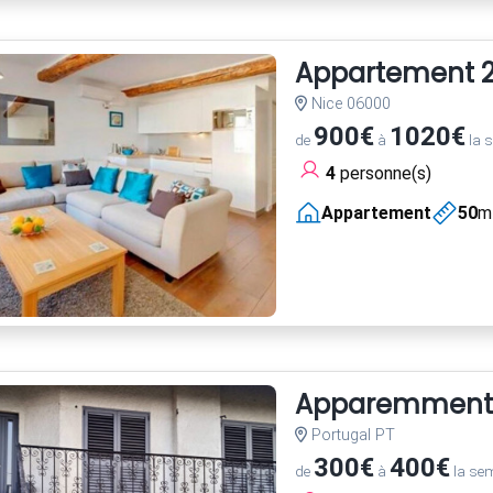
Appartement 2 
Nice 06000
900€
1020€
de
à
la 
4
personne(s)
Appartement
50
m
Apparemment
Portugal PT
300€
400€
de
à
la se