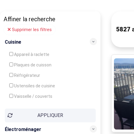
Affiner la recherche
5827
a
Supprimer les filtres
Cuisine
Appareil à raclette
Plaques de cuisson
Réfrigérateur
Ustensiles de cuisine
Vaisselle / couverts
Bouilloire
APPLIQUER
Cafetière
Congélateur
Électroménager