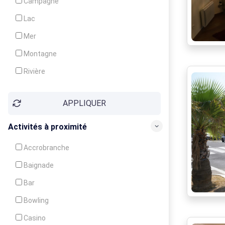
Campagne
Animation
Lac
Mer
Montagne
Rivière
Village
APPLIQUER
Ville
Activités à proximité
Accrobranche
Baignade
Bar
Bowling
Casino