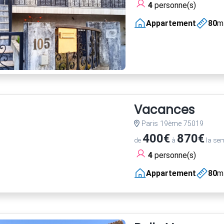
4
personne(s)
Appartement
80
m
Vacances
Paris 19ème 75019
400€
870€
de
à
la se
4
personne(s)
Appartement
80
m