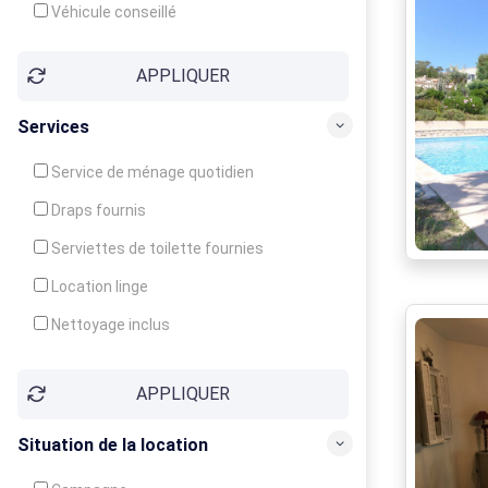
Véhicule conseillé
APPLIQUER
Services
Service de ménage quotidien
Draps fournis
Serviettes de toilette fournies
Location linge
Nettoyage inclus
Nettoyage en supplément
APPLIQUER
Garde d'enfants
Crèche
Situation de la location
Club enfants