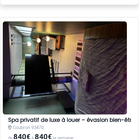
Spa privatif de luxe à louer – évasion bien-être 
Coubron 93470
840€
840€
de
à
la semaine