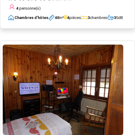
4
personne(s)
Chambres d'hôtes
40
m²
4
pièces
3
chambres
3
SdB