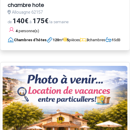
chambre hote
Allouagne 62157
140€
175€
de
à
la semaine
4
personne(s)
Chambres d'hôtes
120
m²
5
pièces
3
chambres
1
SdB