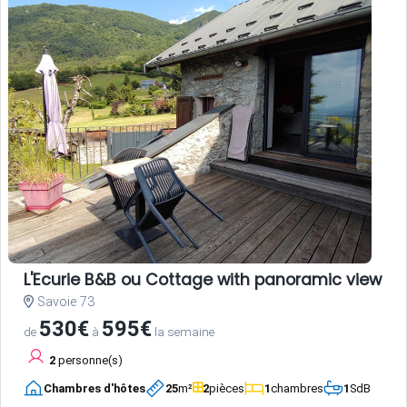
L'Ecurie B&B ou Cottage with panoramic view an
Savoie 73
530€
595€
de
à
la semaine
2
personne(s)
Chambres d'hôtes
25
m²
2
pièces
1
chambres
1
SdB