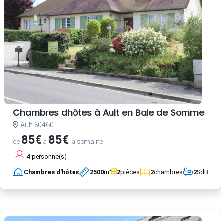
Chambres dhôtes à Ault en Baie de Somme
Ault 80460
85€
85€
de
à
la semaine
4
personne(s)
Chambres d'hôtes
2500
m²
2
pièces
2
chambres
2
SdB