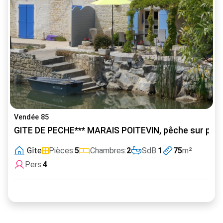
Vendée 85
GITE DE PECHE*** MARAIS POITEVIN, pêche sur place,
Gîte
Pièces:
5
Chambres:
2
SdB:
1
75
m²
Pers:
4