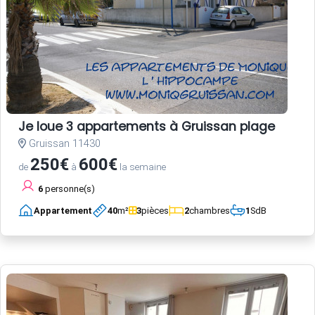
Je loue 3 appartements à Gruissan plage
Gruissan 11430
250€
600€
de
à
la semaine
6
personne(s)
Appartement
40
m²
3
pièces
2
chambres
1
SdB