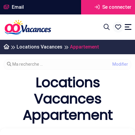
Email
Se connecter
Locations Vacances
Appartement
Modifier votre recherche
Ma recherche ...
Locations
Vacances
Appartement