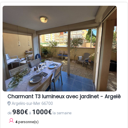
Charmant T3 lumineux avec jardinet - Argelès-
Argelès-sur-Mer 66700
980€
1000€
de
à
la semaine
4
personne(s)