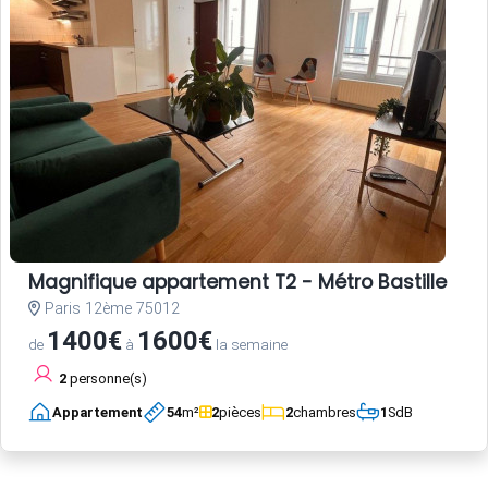
Magnifique appartement T2 - Métro Bastille
Paris 12ème 75012
1400€
1600€
de
à
la semaine
2
personne(s)
Appartement
54
m²
2
pièces
2
chambres
1
SdB