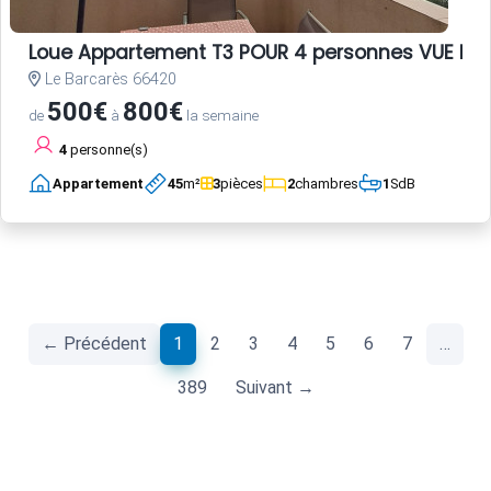
Loue Appartement T3 POUR 4 personnes VUE ME
Le Barcarès 66420
500€
800€
de
à
la semaine
4
personne(s)
Appartement
45
m²
3
pièces
2
chambres
1
SdB
(current)
← Précédent
1
2
3
4
5
6
7
…
389
Suivant →