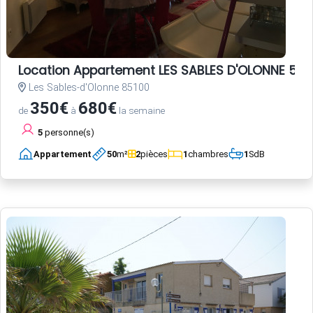
Location Appartement LES SABLES D'OLONNE 5 p
Les Sables-d'Olonne 85100
350€
680€
de
à
la semaine
5
personne(s)
Appartement
50
m²
2
pièces
1
chambres
1
SdB