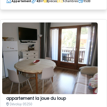
Appartement
42
m²
2
pièces
1
chambres
1
SdB
appartement la joue du loup
Dévoluy 05250