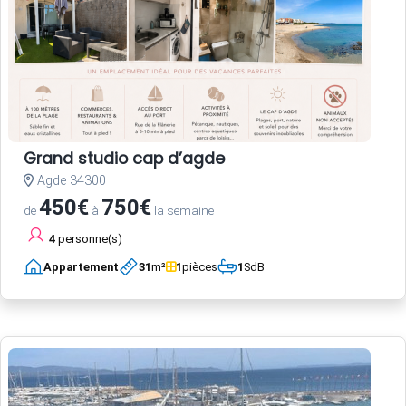
Grand studio cap d’agde
Agde 34300
450€
750€
de
à
la semaine
4
personne(s)
Appartement
31
m²
1
pièces
1
SdB