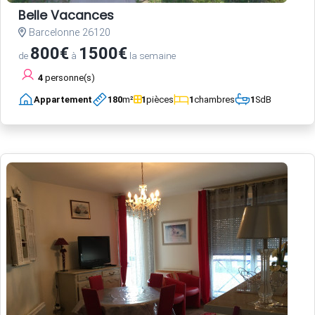
Belle Vacances
Barcelonne 26120
800€
1500€
de
à
la semaine
4
personne(s)
Appartement
180
m²
1
pièces
1
chambres
1
SdB