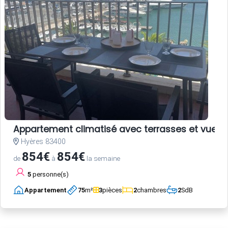
Appartement climatisé avec terrasses et vue po
Hyères 83400
854€
854€
de
à
la semaine
5
personne(s)
Appartement
75
m²
3
pièces
2
chambres
2
SdB