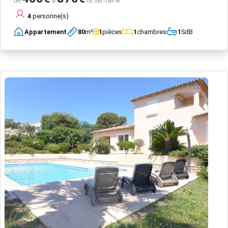
de
à
la semaine
4
personne(s)
Appartement
80
m²
1
pièces
1
chambres
1
SdB