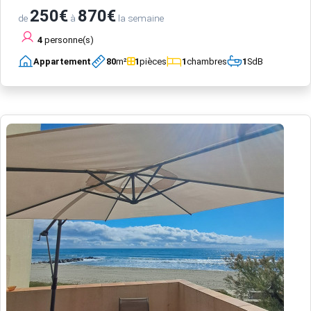
250€
870€
de
à
la semaine
4
personne(s)
Appartement
80
m²
1
pièces
1
chambres
1
SdB