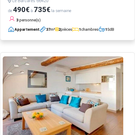
Le Barcarès 66420
490€
735€
de
à
la semaine
3
personne(s)
Appartement
37
m²
2
pièces
1
chambres
1
SdB