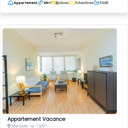
Appartement
44
m²
2
pièces
1
chambres
1
SdB
Appartement Vacance
Marseille 1er 13001