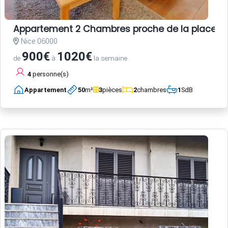
Appartement 2 Chambres proche de la place Garib
Nice 06000
900€
1020€
de
à
la semaine
4
personne(s)
Appartement
50
m²
3
pièces
2
chambres
1
SdB