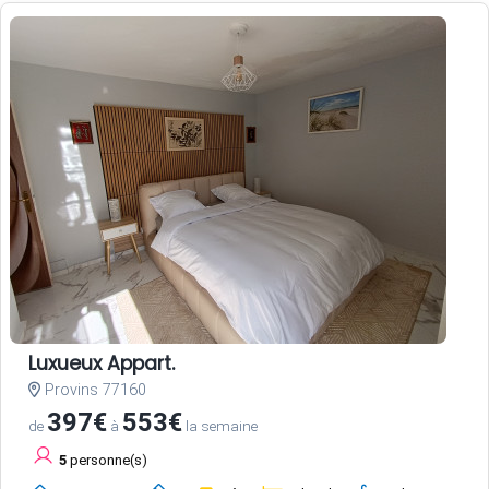
Luxueux Appart.
Provins 77160
397€
553€
de
à
la semaine
5
personne(s)