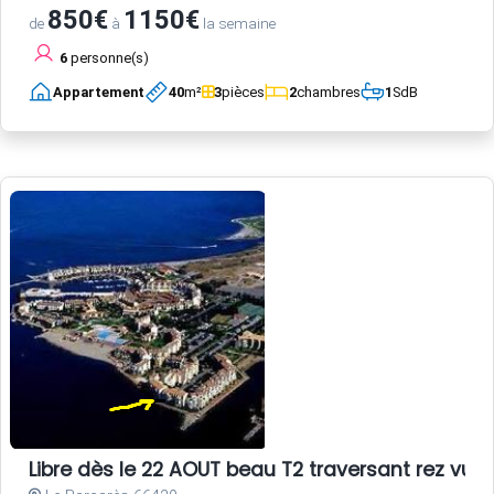
850€
1150€
de
à
la semaine
6
personne(s)
Appartement
40
m²
3
pièces
2
chambres
1
SdB
Libre dès le 22 AOUT beau T2 traversant rez vue 