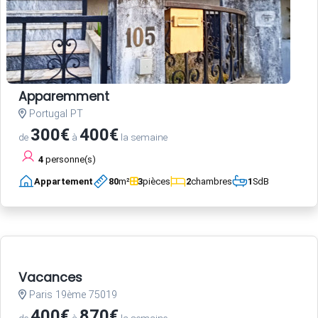
Apparemment
Portugal PT
300€
400€
de
à
la semaine
4
personne(s)
Appartement
80
m²
3
pièces
2
chambres
1
SdB
Vacances
Paris 19ème 75019
400€
870€