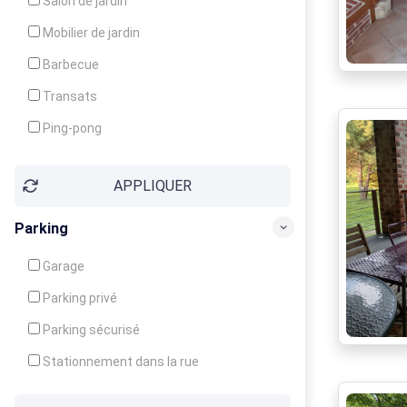
Salon de jardin
Local à ski
Mobilier de jardin
Climatisation
Barbecue
Ventilateur
Transats
Ping-pong
Baby-foot
APPLIQUER
Jeux d'enfants
Parking
Garage
Parking privé
Parking sécurisé
Stationnement dans la rue