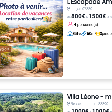
L'Escapade Amou
Jaujac 07380
800€
1500€
de
à
la 
4
personne(s)
Gîte
60
m²
3
pièce
Villa Léone - 
Besse-sur-Issole 83890
1000€
1000€