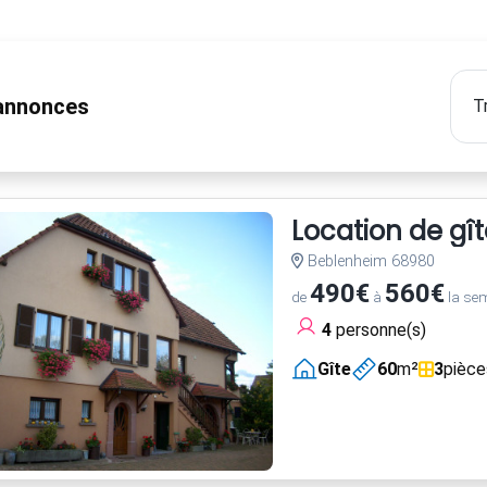
nnonces
Location de gît
Beblenheim 68980
490€
560€
de
à
la se
4
personne(s)
Gîte
60
m²
3
pièce