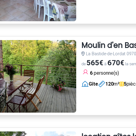
Moulin d'en Ba
La Bastide-de-Lordat 097
565€
670€
de
à
la se
6
personne(s)
Gîte
120
m²
5
piè