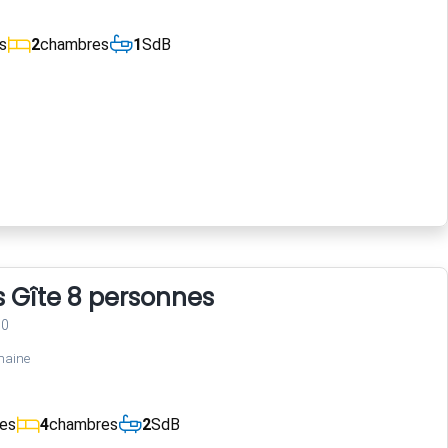
s
2
chambres
1
SdB
s Gîte 8 personnes
00
maine
ces
4
chambres
2
SdB