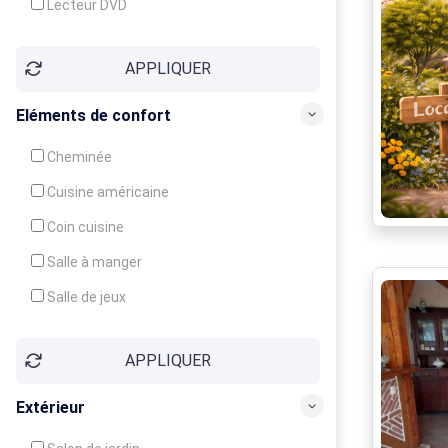
Lecteur DVD
Téléphone
APPLIQUER
Fax
Eléments de confort
Cheminée
Cuisine américaine
Coin cuisine
Salle à manger
Salle de jeux
Cour
APPLIQUER
Jardin
Balcon / Terrasse
Extérieur
Véranda