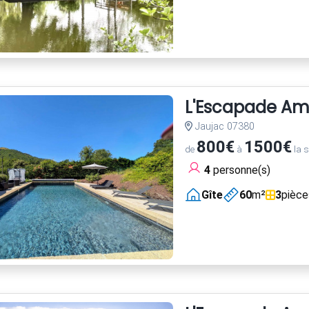
L'Escapade Amou
Jaujac 07380
800€
1500€
de
à
la 
4
personne(s)
Gîte
60
m²
3
pièce