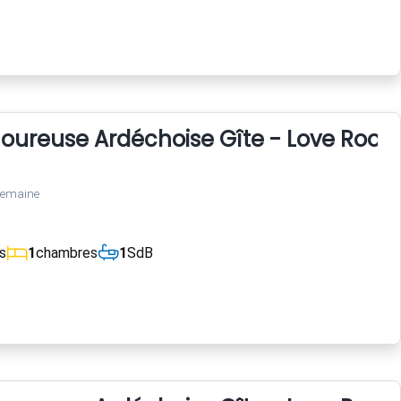
reuse Ardéchoise Gîte - Love Room clim
semaine
s
1
chambres
1
SdB