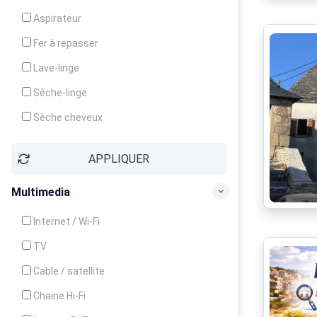
Cuisinière
Aspirateur
Four
Fer à repasser
Grille-pain
Lave-linge
Lave-vaisselle
Sèche-linge
Micro-ondes
Sèche cheveux
APPLIQUER
Multimedia
Internet / Wi-Fi
TV
Cable / satellite
Chaine Hi-Fi