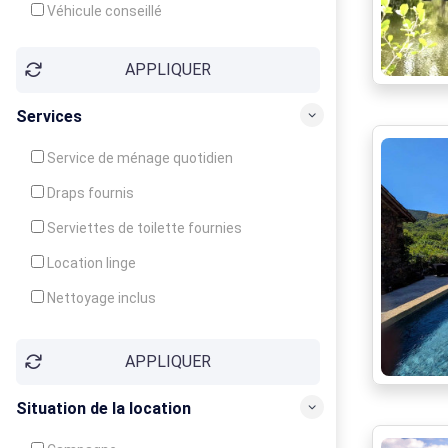
Véhicule conseillé
APPLIQUER
Services
Service de ménage quotidien
Draps fournis
Serviettes de toilette fournies
Location linge
Nettoyage inclus
Nettoyage en supplément
APPLIQUER
Garde d'enfants
Crèche
Situation de la location
Club enfants