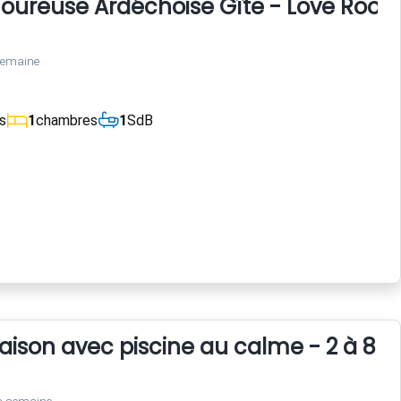
reuse Ardéchoise Gîte - Love Room clim
semaine
s
1
chambres
1
SdB
maison avec piscine au calme - 2 à 8 