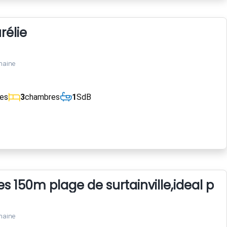
rélie
maine
ces
3
chambres
1
SdB
s 150m plage de surtainville,ideal pou
maine