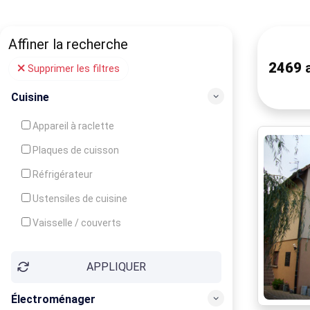
Affiner la recherche
2469
a
Supprimer les filtres
Cuisine
Appareil à raclette
Plaques de cuisson
Réfrigérateur
Ustensiles de cuisine
Vaisselle / couverts
Bouilloire
APPLIQUER
Cafetière
Congélateur
Électroménager