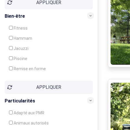
APPLIQUER
Bien-être
Fitness
Hammam
Jacuzzi
Piscine
Remise en forme
Sauna
APPLIQUER
Soins du corps
Particularités
Adapté aux PMR
Animaux autorisés