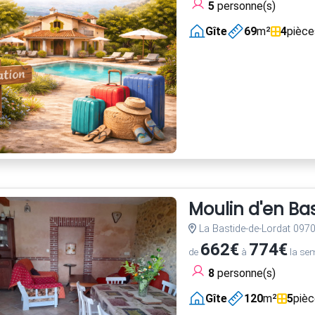
5
personne(s)
Gîte
69
m²
4
pièce
Moulin d'en Ba
La Bastide-de-Lordat 097
662€
774€
de
à
la se
8
personne(s)
Gîte
120
m²
5
piè