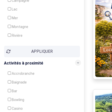
Campagne
Animation
Lac
Mer
Montagne
Rivière
Village
APPLIQUER
Ville
Activités à proximité
Accrobranche
Baignade
Bar
Bowling
Casino