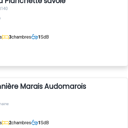
la Planchette savoie
73140
e
s
3
chambres
1
SdB
nnière Marais Audomarois
maine
s
2
chambres
1
SdB