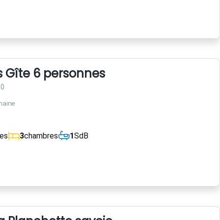
s Gîte 6 personnes
00
maine
ces
3
chambres
1
SdB