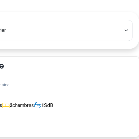
e
maine
s
2
chambres
1
SdB