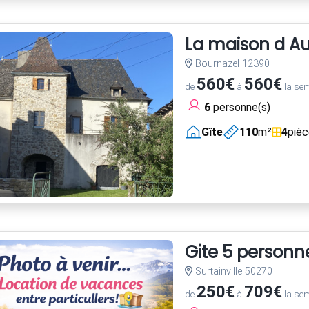
La maison d Au
Bournazel 12390
560€
560€
de
à
la se
6
personne(s)
Gîte
110
m²
4
piè
Gite 5 personne
Surtainville 50270
250€
709€
de
à
la se