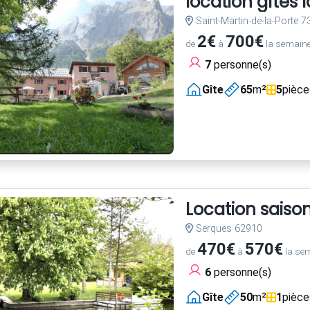
location gîtes 
Saint-Martin-de-la-Porte 
2€
700€
de
à
la semain
7
personne(s)
Gîte
65
m²
5
pièce
Location saiso
Serques 62910
470€
570€
de
à
la se
6
personne(s)
Gîte
50
m²
1
pièce