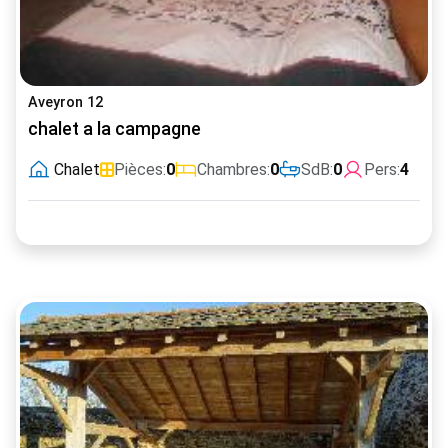
Aveyron 12
chalet a la campagne
Chalet
Pièces:
0
Chambres:
0
SdB:
0
Pers:
4