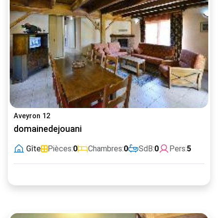
Aveyron 12
domainedejouani
Gîte
Pièces:
0
Chambres:
0
SdB:
0
Pers:
5