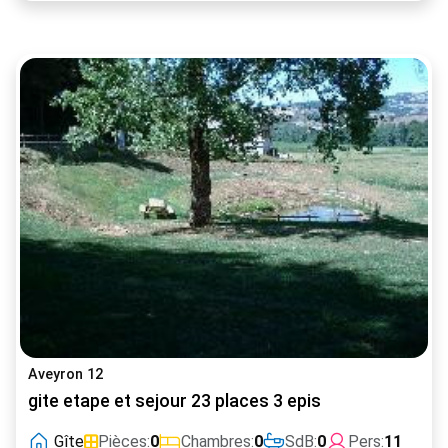
Aveyron 12
gite etape et sejour 23 places 3 epis
Gîte
Pièces:
0
Chambres:
0
SdB:
0
Pers:
11