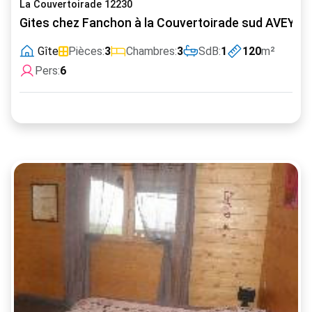
La Couvertoirade 12230
Gites chez Fanchon à la Couvertoirade sud AVEYR
Gîte
Pièces:
3
Chambres:
3
SdB:
1
120
m²
Pers:
6