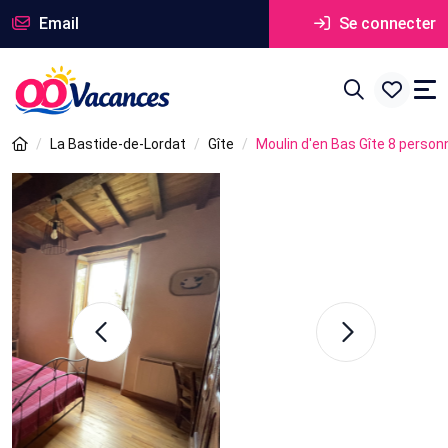
Email
Se connecter
La Bastide-de-Lordat
Gîte
Moulin d'en Bas Gîte 8 perso