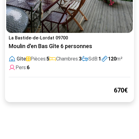
La Bastide-de-Lordat 09700
Moulin d'en Bas Gîte 6 personnes
Gîte
Pièces:
5
Chambres:
3
SdB:
1
120
m²
Pers:
6
670€