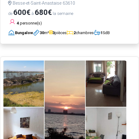
Besse-et-Saint-Anastaise 63610
600€
680€
de
à
la semaine
4
personne(s)
Bungalow
30
m²
3
pièces
2
chambres
1
SdB