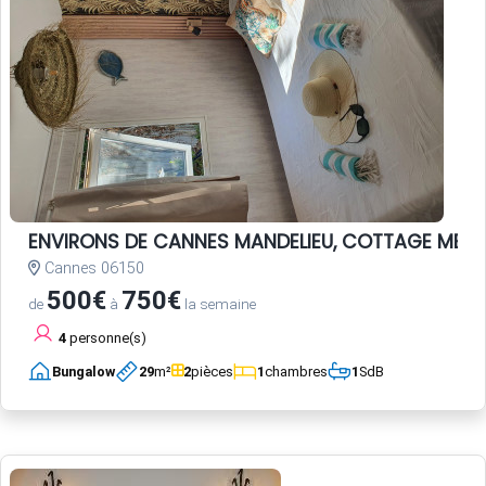
ENVIRONS DE CANNES MANDELIEU, COTTAGE MER c
Cannes 06150
500€
750€
de
à
la semaine
4
personne(s)
Bungalow
29
m²
2
pièces
1
chambres
1
SdB