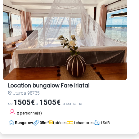
Location bungalow Fare Iriatai
Uturoa 98735
1505€
1505€
de
à
la semaine
2
personne(s)
Bungalow
35
m²
1
pièces
1
chambres
1
SdB