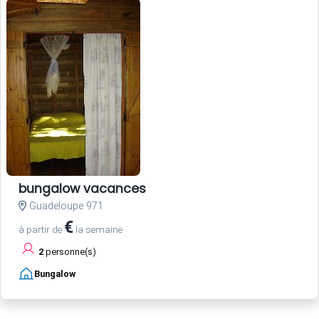
bungalow vacances
Guadeloupe 971
€
à partir de
la semaine
2
personne(s)
Bungalow