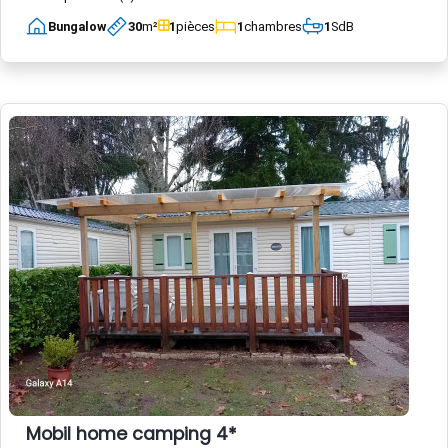
Bungalow
30
m²
1
pièces
1
chambres
1
SdB
Mobil home camping 4*