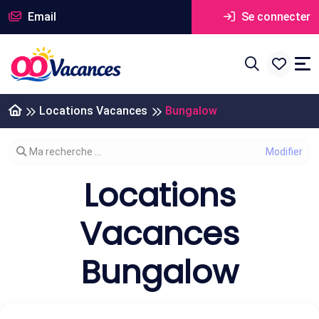
Email
Se connecter
Locations Vacances
Bungalow
Modifier votre recherche
Ma recherche ...
Locations
Vacances
Bungalow