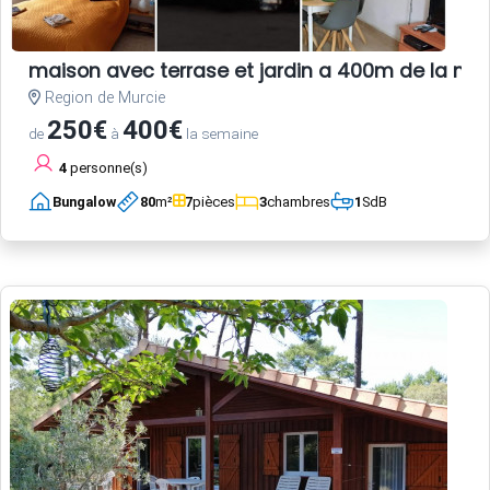
maison avec terrase et jardin a 400m de la me
Region de Murcie
250€
400€
de
à
la semaine
4
personne(s)
Bungalow
80
m²
7
pièces
3
chambres
1
SdB