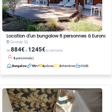
Location d'un bungalow 6 personnes à Euronat
Gironde 33
884€
1245€
de
à
la semaine
6
personne(s)
Bungalow
55
m²
4
pièces
3
chambres
1
SdB