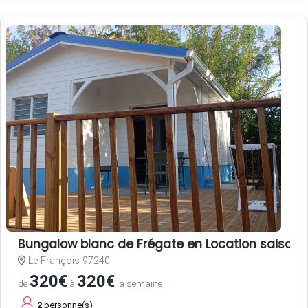
Bungalow blanc de Frégate en Location saisonni
Le François 97240
320€
320€
de
à
la semaine
2
personne(s)