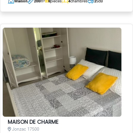
Maison
200
m²
8
pièces
4
chambres
2
SdB
MAISON DE CHARME
Jonzac 17500