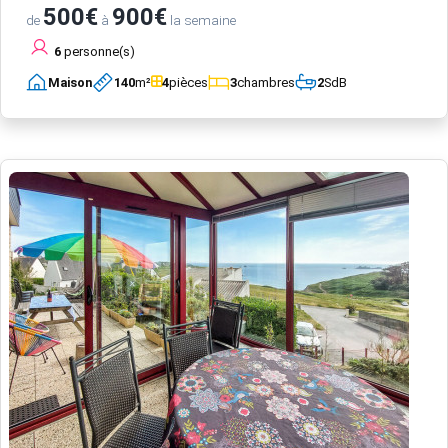
500€
900€
de
à
la semaine
6
personne(s)
Maison
140
m²
4
pièces
3
chambres
2
SdB