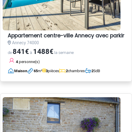
Appartement centre-ville Annecy avec parking e
Annecy 74000
841€
1488€
de
à
la semaine
4
personne(s)
Maison
65
m²
3
pièces
2
chambres
2
SdB