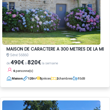
MAISON DE CARACTERE A 300 METRES DE LA MER
Séné 56860
490€
820€
de
à
la semaine
6
personne(s)
Maison
120
m²
5
pièces
2
chambres
1
SdB