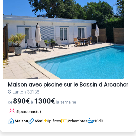
Maison avec piscine sur le Bassin d Arcachon
Lanton 33138
890€
1300€
de
à
la semaine
5
personne(s)
Maison
65
m²
3
pièces
2
chambres
1
SdB