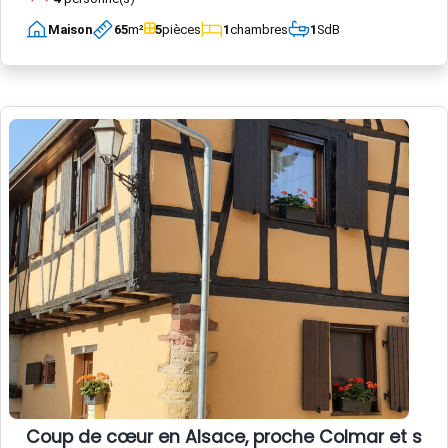
Maison
65
m²
5
pièces
1
chambres
1
SdB
Coup de cœur en Alsace, proche Colmar et sur la