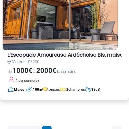
L'Escapade Amoureuse Ardéchoise Bis, maison d
Mercuer 07200
1000€
2000€
de
à
la semaine
4
personne(s)
Maison
100
m²
4
pièces
2
chambres
1
SdB