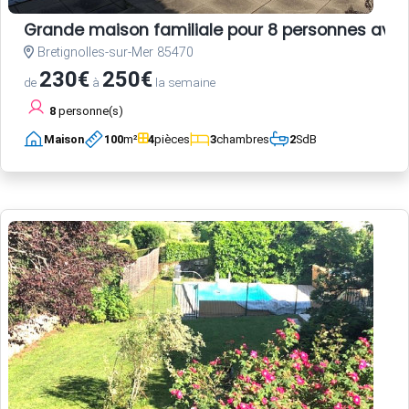
Grande maison familiale pour 8 personnes avec
Bretignolles-sur-Mer 85470
230€
250€
de
à
la semaine
8
personne(s)
Maison
100
m²
4
pièces
3
chambres
2
SdB