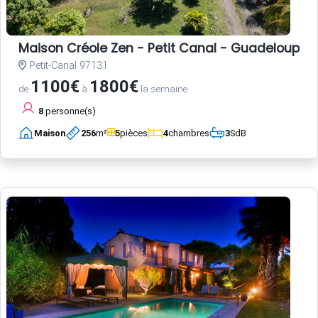
Maison Créole Zen - Petit Canal - Guadeloupe
Petit-Canal 97131
1100€
1800€
de
à
la semaine
8
personne(s)
Maison
256
m²
5
pièces
4
chambres
3
SdB