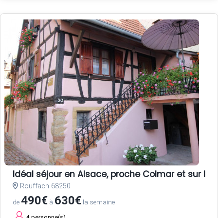
Idéal séjour en Alsace, proche Colmar et sur la r
Rouffach 68250
490€
630€
de
à
la semaine
4
personne(s)