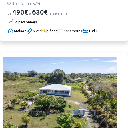
Rouffach 68250
490€
630€
de
à
la semaine
4
personne(s)
Maison
65
m²
5
pièces
1
chambres
1
SdB