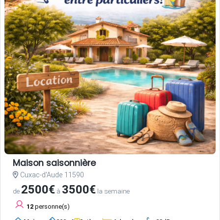
Maison saisonnière
Cuxac-d'Aude 11590
2500€
3500€
de
à
la semaine
12
personne(s)