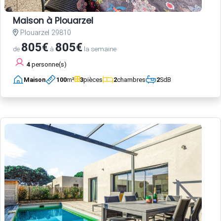
Maison à Plouarzel
Plouarzel 29810
805€
805€
de
à
la semaine
4
personne(s)
Maison
100
m²
3
pièces
2
chambres
2
SdB