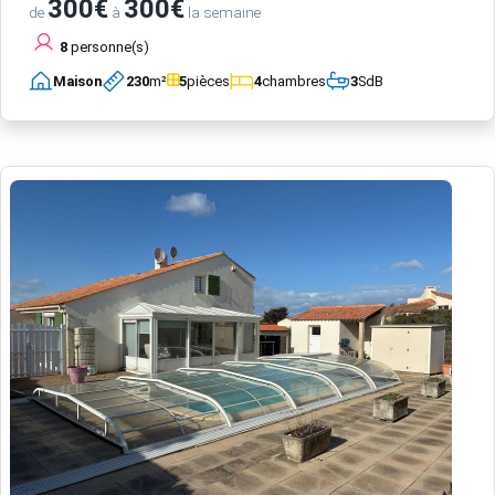
300€
300€
de
à
la semaine
8
personne(s)
Maison
230
m²
5
pièces
4
chambres
3
SdB