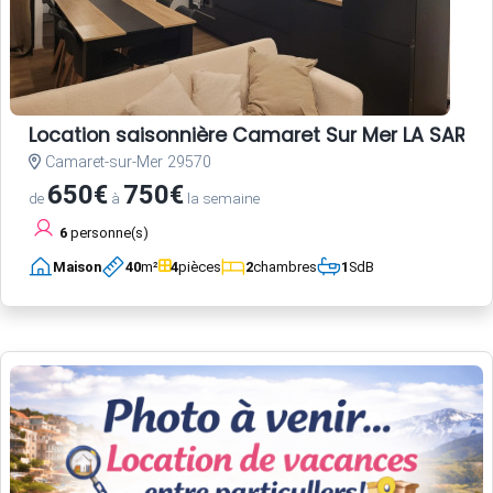
Location saisonnière Camaret Sur Mer LA SARDI
Camaret-sur-Mer 29570
650€
750€
de
à
la semaine
6
personne(s)
Maison
40
m²
4
pièces
2
chambres
1
SdB