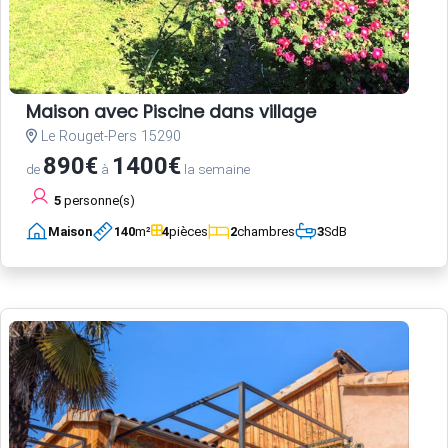
Maison avec Piscine dans village
Le Rouget-Pers 15290
890€
1400€
de
à
la semaine
5
personne(s)
Maison
140
m²
4
pièces
2
chambres
3
SdB