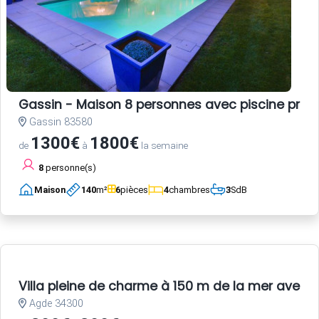
Gassin - Maison 8 personnes avec piscine privé
Gassin 83580
1300€
1800€
de
à
la semaine
8
personne(s)
Maison
140
m²
6
pièces
4
chambres
3
SdB
Villa pleine de charme à 150 m de la mer avec 
Agde 34300