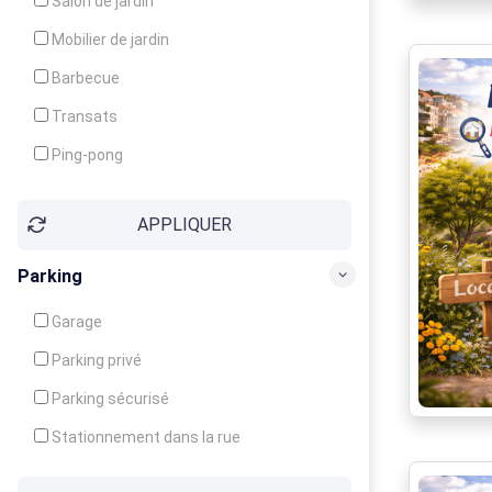
Salon de jardin
Local à ski
Mobilier de jardin
Climatisation
Barbecue
Ventilateur
Transats
Ping-pong
Baby-foot
APPLIQUER
Jeux d'enfants
Parking
Garage
Parking privé
Parking sécurisé
Stationnement dans la rue