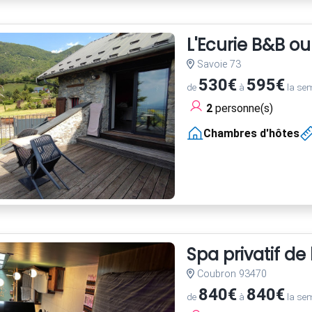
L'Ecurie B&B o
Savoie 73
530€
595€
de
à
la se
2
personne(s)
Chambres d'hôtes
Spa privatif de
Coubron 93470
840€
840€
de
à
la se