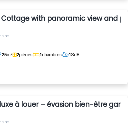
u Cottage with panoramic view and po
maine
25
m²
2
pièces
1
chambres
1
SdB
 luxe à louer – évasion bien-être gara
maine