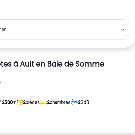
es à Ault en Baie de Somme
e
2500
m²
2
pièces
2
chambres
2
SdB