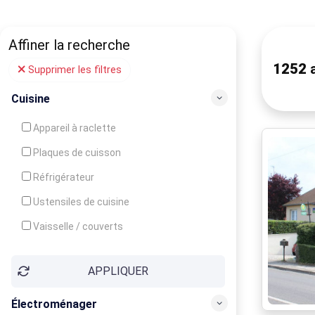
Affiner la recherche
1252
a
Supprimer les filtres
Cuisine
Appareil à raclette
Plaques de cuisson
Réfrigérateur
Ustensiles de cuisine
Vaisselle / couverts
Bouilloire
APPLIQUER
Cafetière
Congélateur
Électroménager