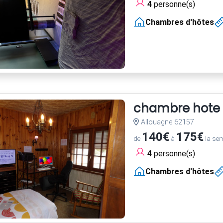
4
personne(s)
Chambres d'hôtes
chambre hote
Allouagne 62157
140€
175€
de
à
la se
4
personne(s)
Chambres d'hôtes