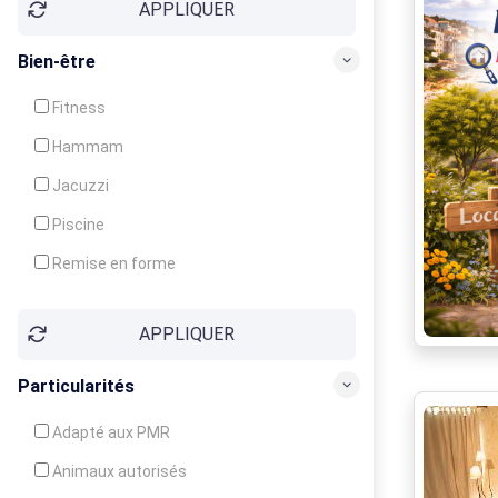
APPLIQUER
Bien-être
Fitness
Hammam
Jacuzzi
Piscine
Remise en forme
Sauna
APPLIQUER
Soins du corps
Particularités
Adapté aux PMR
Animaux autorisés