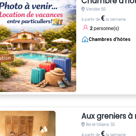
Chambre d'hôte
Vendée 85
€
à partir de
la semaine
2
personne(s)
Chambres d'hôtes
Aux greniers à 
Ille-et-Vilaine 35
€
à partir de
la semaine