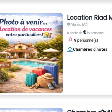
Location Riad
Maroc MA
€
à partir de
la semaine
9
personne(s)
Chambres d'hôtes