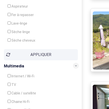
Cuisinière
Aspirateur
Four
Fer à repasser
Grille-pain
Lave-linge
Lave-vaisselle
Sèche-linge
Micro-ondes
Sèche cheveux
APPLIQUER
Multimedia
Internet / Wi-Fi
TV
Cable / satellite
Chaine Hi-Fi