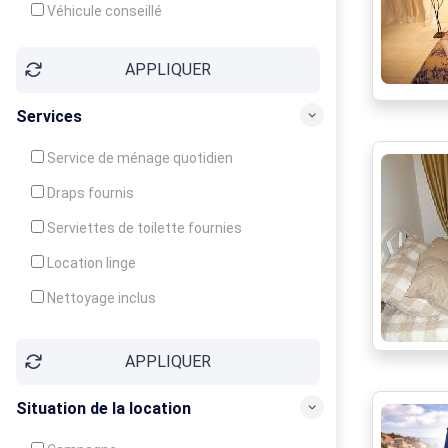
Véhicule conseillé
APPLIQUER
Services
Service de ménage quotidien
Draps fournis
Serviettes de toilette fournies
Location linge
Nettoyage inclus
Nettoyage en supplément
APPLIQUER
Garde d'enfants
Crèche
Situation de la location
Club enfants