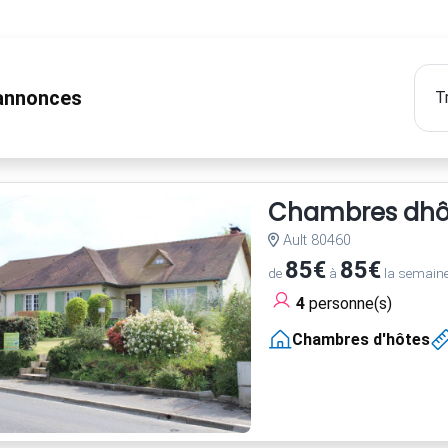
nnonces
Chambres dhôt
Ault 80460
85€
85€
de
à
la semain
4
personne(s)
Chambres d'hôtes