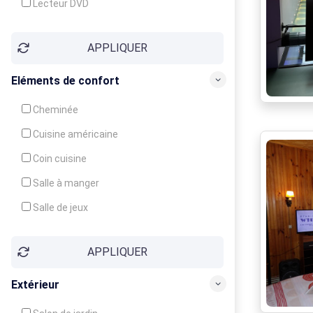
Lecteur DVD
Téléphone
APPLIQUER
Fax
Eléments de confort
Cheminée
Cuisine américaine
Coin cuisine
Salle à manger
Salle de jeux
Cour
APPLIQUER
Jardin
Balcon / Terrasse
Extérieur
Véranda