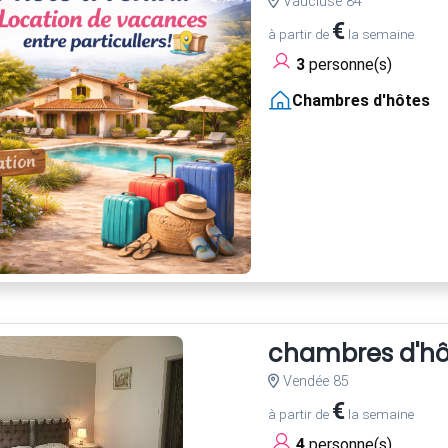
Vaucluse 84
€
à partir de
la semaine
3
personne(s)
Chambres d'hôtes
chambres d'hô
Vendée 85
€
à partir de
la semaine
4
personne(s)