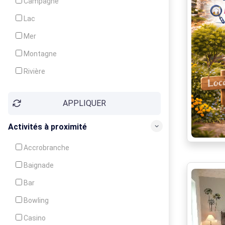
Campagne
Animation
Lac
Mer
Montagne
Rivière
Village
APPLIQUER
Ville
Activités à proximité
Accrobranche
Baignade
Bar
Bowling
Casino