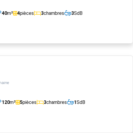
40
m²
4
pièces
3
chambres
3
SdB
maine
120
m²
5
pièces
3
chambres
1
SdB