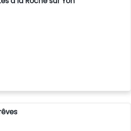
s à la Roche sur Yon
rêves