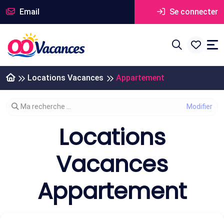
Email
Se connecter
Locations Vacances
Appartement
Modifier votre recherche
Ma recherche ...
Locations
Vacances
Appartement