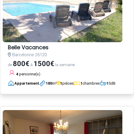
Belle Vacances
Barcelonne 26120
800€
1500€
de
à
la semaine
4
personne(s)
Appartement
180
m²
1
pièces
1
chambres
1
SdB