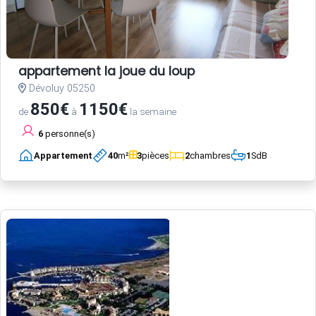
appartement la joue du loup
Dévoluy 05250
850€
1150€
de
à
la semaine
6
personne(s)
Appartement
40
m²
3
pièces
2
chambres
1
SdB