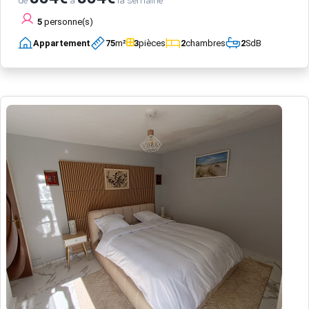
5
personne(s)
Appartement
75
m²
3
pièces
2
chambres
2
SdB