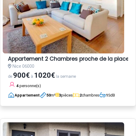
Appartement 2 Chambres proche de la place Garib
Nice 06000
900€
1020€
de
à
la semaine
4
personne(s)
Appartement
50
m²
3
pièces
2
chambres
1
SdB