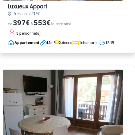
Luxueux Appart.
Provins 77160
397€
553€
de
à
la semaine
5
personne(s)
Appartement
42
m²
2
pièces
1
chambres
1
SdB