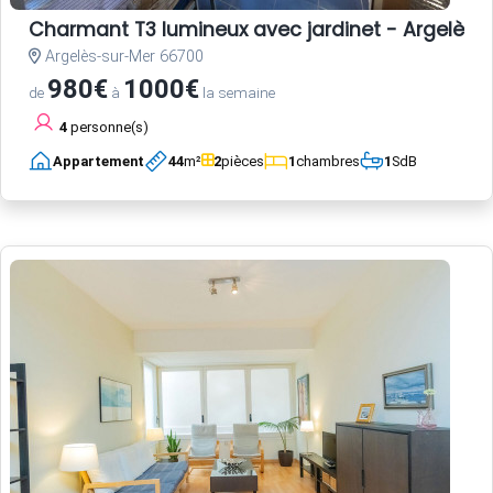
Charmant T3 lumineux avec jardinet - Argelès-
Argelès-sur-Mer 66700
980€
1000€
de
à
la semaine
4
personne(s)
Appartement
44
m²
2
pièces
1
chambres
1
SdB