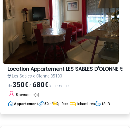
Location Appartement LES SABLES D'OLONNE 5 p
Les Sables-d'Olonne 85100
350€
680€
de
à
la semaine
5
personne(s)
Appartement
50
m²
2
pièces
1
chambres
1
SdB