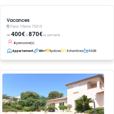
Vacances
Paris 19ème 75019
400€
870€
de
à
la semaine
4
personne(s)
Appartement
80
m²
1
pièces
1
chambres
1
SdB