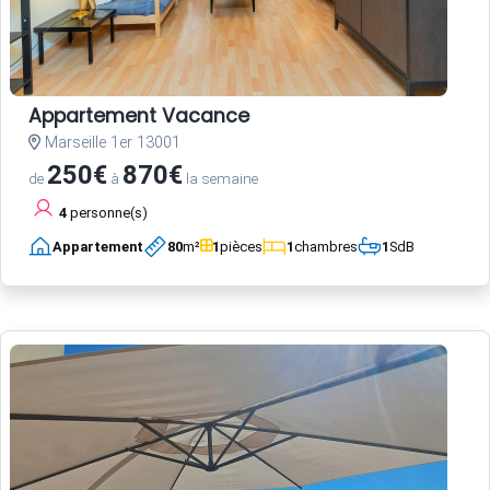
Appartement Vacance
Marseille 1er 13001
250€
870€
de
à
la semaine
4
personne(s)
Appartement
80
m²
1
pièces
1
chambres
1
SdB