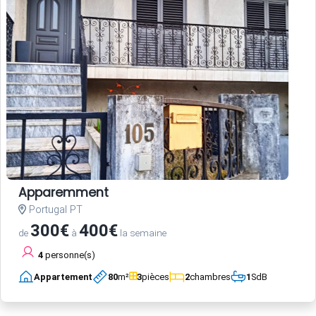
Apparemment
Portugal PT
300€
400€
de
à
la semaine
4
personne(s)
Appartement
80
m²
3
pièces
2
chambres
1
SdB