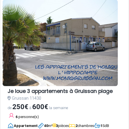
Je loue 3 appartements à Gruissan plage
Gruissan 11430
250€
600€
de
à
la semaine
6
personne(s)
Appartement
40
m²
3
pièces
2
chambres
1
SdB