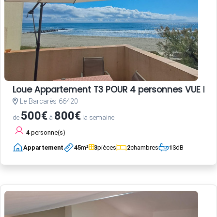
Loue Appartement T3 POUR 4 personnes VUE ME
Le Barcarès 66420
500€
800€
de
à
la semaine
4
personne(s)
Appartement
45
m²
3
pièces
2
chambres
1
SdB