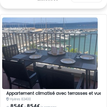
Appartement climatisé avec terrasses et vue po
Hyères 83400
854€
854€
de
à
la semaine