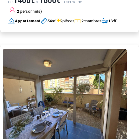
1400€
1600€
de
à
la semaine
2
personne(s)
Appartement
54
m²
2
pièces
2
chambres
1
SdB