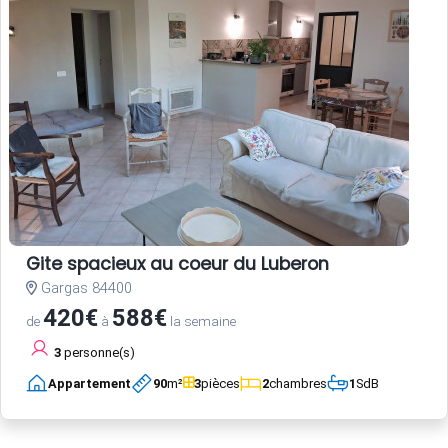
Gite spacieux au coeur du Luberon
Gargas 84400
420€
588€
de
à
la semaine
3
personne(s)
Appartement
90
m²
3
pièces
2
chambres
1
SdB