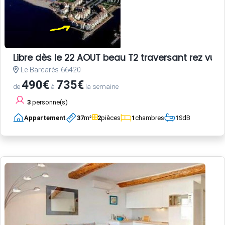
Libre dès le 22 AOUT beau T2 traversant rez vue 
Le Barcarès 66420
490€
735€
de
à
la semaine
3
personne(s)
Appartement
37
m²
2
pièces
1
chambres
1
SdB