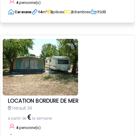
4
personne(s)
Caravane
14
m²
3
pièces
2
chambres
1
SdB
LOCATION BORDURE DE MER
Hérault 34
€
à partir de
la semaine
4
personne(s)