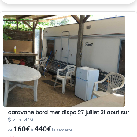
caravane bord mer dispo 27 juillet 31 aout sur ter
Vias 34450
160€
440€
de
à
la semaine