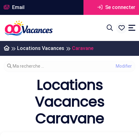
Email
Se connecter
Locations Vacances
Caravane
Modifier votre recherche
Ma recherche ...
Locations
Vacances
Caravane