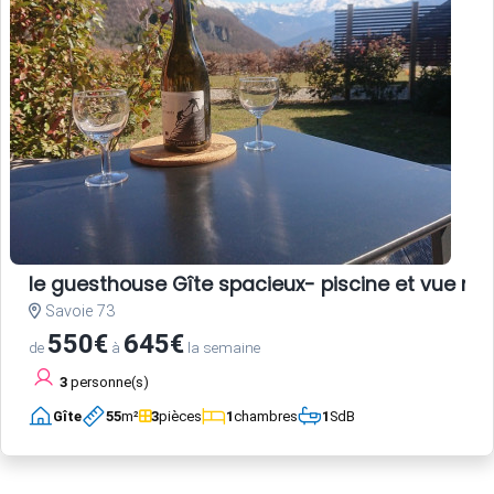
le guesthouse Gîte spacieux- piscine et vue m
Savoie 73
550€
645€
de
à
la semaine
3
personne(s)
Gîte
55
m²
3
pièces
1
chambres
1
SdB