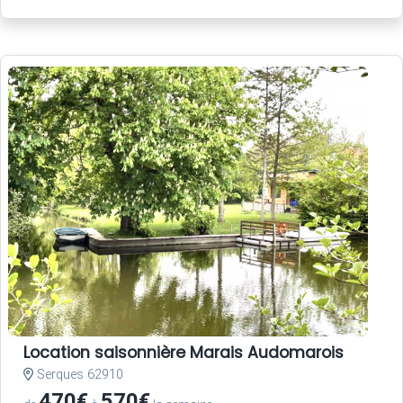
Location saisonnière Marais Audomarois
Serques 62910
470€
570€