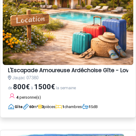
L'Escapade Amoureuse Ardéchoise Gîte - Love Room
Jaujac 07380
800€
1500€
de
à
la semaine
4
personne(s)
Gîte
60
m²
3
pièces
1
chambres
1
SdB