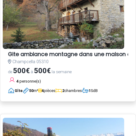
Gite ambiance montagne dans une maison anc
Champcella 05310
500€
500€
de
à
la semaine
4
personne(s)
Gîte
50
m²
4
pièces
2
chambres
1
SdB