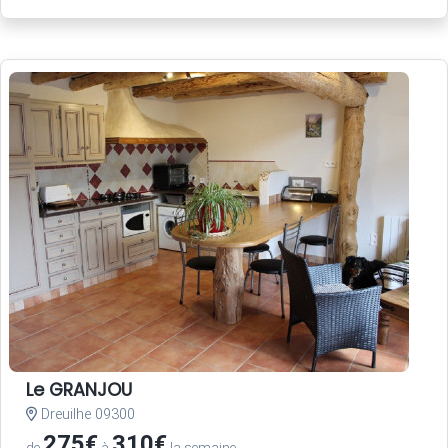
Le GRANJOU
Dreuilhe 09300
275€
310€
de
à
la semaine