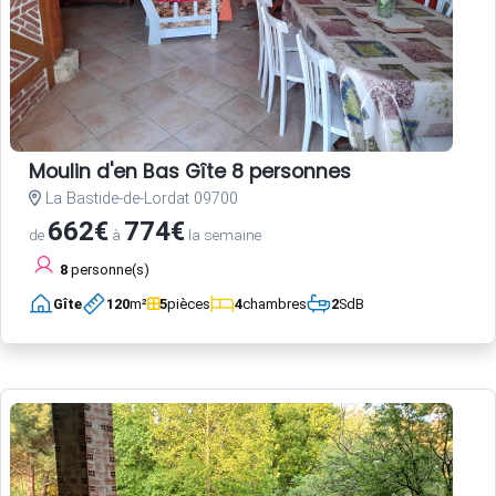
Moulin d'en Bas Gîte 8 personnes
La Bastide-de-Lordat 09700
662€
774€
de
à
la semaine
8
personne(s)
Gîte
120
m²
5
pièces
4
chambres
2
SdB