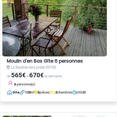
Moulin d'en Bas Gîte 6 personnes
La Bastide-de-Lordat 09700
565€
670€
de
à
la semaine
6
personne(s)
Gîte
120
m²
5
pièces
3
chambres
1
SdB