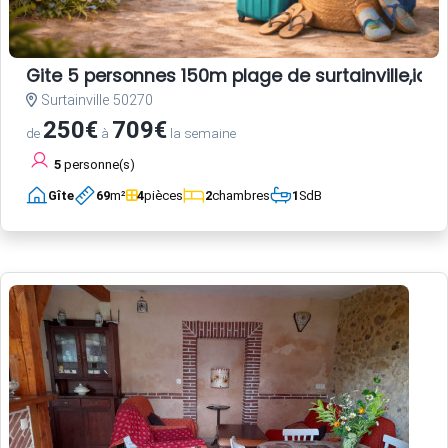
Gite 5 personnes 150m plage de surtainville,ideal
Surtainville 50270
250€
709€
de
à
la semaine
5
personne(s)
Gîte
69
m²
4
pièces
2
chambres
1
SdB