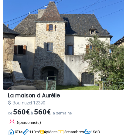
La maison d Aurélie
Bournazel 12390
560€
560€
de
à
la semaine
6
personne(s)
Gîte
110
m²
4
pièces
3
chambres
1
SdB