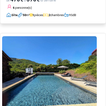
de
à
la semaine
6
personne(s)
Gîte
50
m²
1
pièces
2
chambres
1
SdB