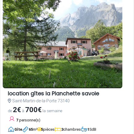
location gîtes la Planchette savoie
Saint-Martin-de-la-Porte 73140
2€
700€
de
à
la semaine
7
personne(s)
Gîte
65
m²
5
pièces
3
chambres
1
SdB