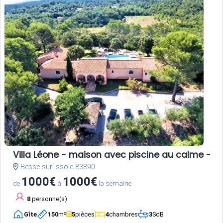
Villa Léone - maison avec piscine au calme - 2
Besse-sur-Issole 83890
1000€
1000€
de
à
la semaine
8
personne(s)
Gîte
150
m²
5
pièces
4
chambres
3
SdB