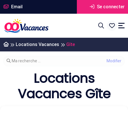
Email
Se connecter
Locations Vacances
Gîte
Modifier votre recherche
Ma recherche ...
Locations
Vacances Gîte