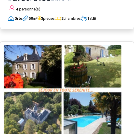
4
personne(s)
Gîte
50
m²
3
pièces
2
chambres
1
SdB