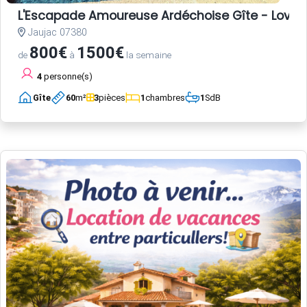
L'Escapade Amoureuse Ardéchoise Gîte - Love Room
Jaujac 07380
800€
1500€
de
à
la semaine
4
personne(s)
Gîte
60
m²
3
pièces
1
chambres
1
SdB