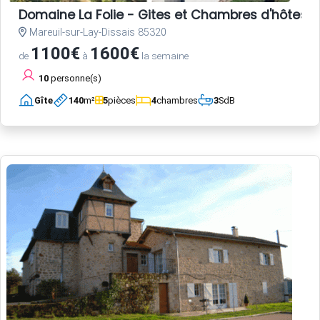
Domaine La Folie - Gites et Chambres d'hôtes 
Mareuil-sur-Lay-Dissais 85320
1100€
1600€
de
à
la semaine
10
personne(s)
Gîte
140
m²
5
pièces
4
chambres
3
SdB