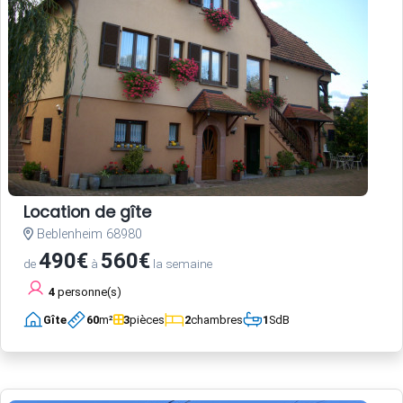
Location de gîte
Beblenheim 68980
490€
560€
de
à
la semaine
4
personne(s)
Gîte
60
m²
3
pièces
2
chambres
1
SdB