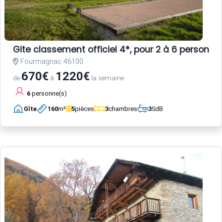
Gite classement officiel 4*, pour 2 à 6 person
Fourmagnac 46100
670€
1220€
de
à
la semaine
6
personne(s)
Gîte
160
m²
5
pièces
3
chambres
3
SdB