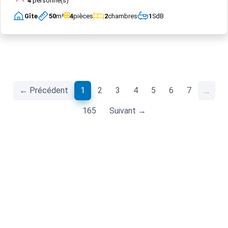
4
personne(s)
Gîte
50
m²
4
pièces
2
chambres
1
SdB
(current)
← Précédent
1
2
3
4
5
6
7
…
165
Suivant →