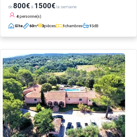
800€
1500€
de
à
la semaine
4
personne(s)
Gîte
60
m²
3
pièces
1
chambres
1
SdB