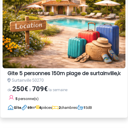
Gite 5 personnes 150m plage de surtainville,ideal
Surtainville 50270
250€
709€
de
à
la semaine
5
personne(s)
Gîte
69
m²
4
pièces
2
chambres
1
SdB