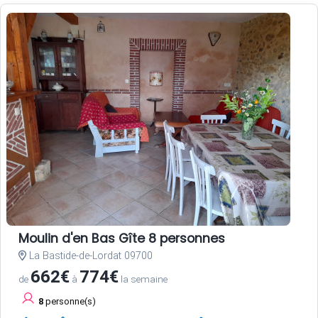
Moulin d'en Bas Gîte 8 personnes
La Bastide-de-Lordat 09700
662€
774€
de
à
la semaine
8
personne(s)