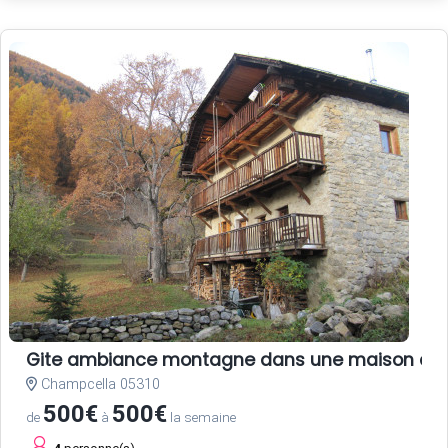
Gite ambiance montagne dans une maison anc
Champcella 05310
500€
500€
de
à
la semaine