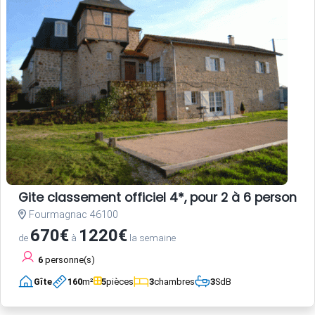
Gite classement officiel 4*, pour 2 à 6 person
Fourmagnac 46100
670€
1220€
de
à
la semaine
6
personne(s)
Gîte
160
m²
5
pièces
3
chambres
3
SdB