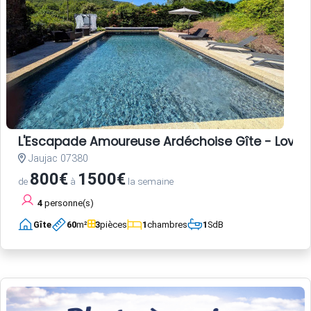
L'Escapade Amoureuse Ardéchoise Gîte - Love Room
Jaujac 07380
800€
1500€
de
à
la semaine
4
personne(s)
Gîte
60
m²
3
pièces
1
chambres
1
SdB