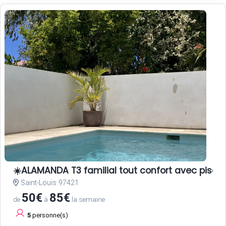
☀️ALAMANDA T3 familial tout confort avec pisci
Saint-Louis 97421
50€
85€
de
à
la semaine
5
personne(s)