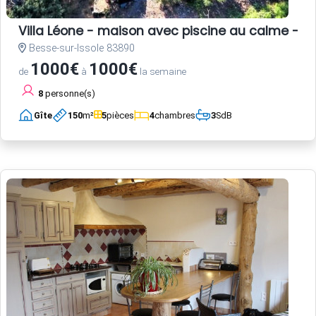
Villa Léone - maison avec piscine au calme - 2
Besse-sur-Issole 83890
1000€
1000€
de
à
la semaine
8
personne(s)
Gîte
150
m²
5
pièces
4
chambres
3
SdB