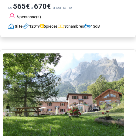
565€
670€
de
à
la semaine
6
personne(s)
Gîte
120
m²
5
pièces
3
chambres
1
SdB