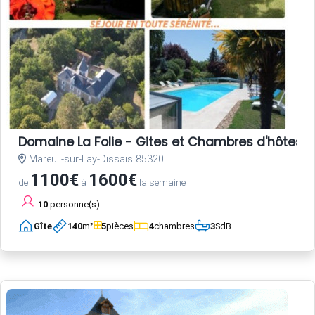
Domaine La Folie - Gites et Chambres d'hôtes 
Mareuil-sur-Lay-Dissais 85320
1100€
1600€
de
à
la semaine
10
personne(s)
Gîte
140
m²
5
pièces
4
chambres
3
SdB