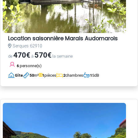
Location saisonnière Marais Audomarois
Serques 62910
470€
570€
de
à
la semaine
6
personne(s)
Gîte
50
m²
1
pièces
2
chambres
1
SdB