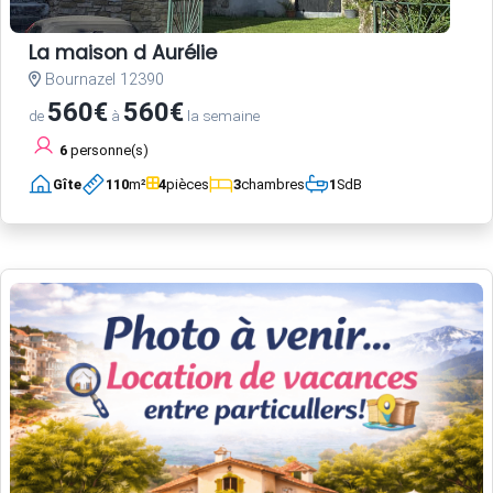
La maison d Aurélie
Bournazel 12390
560€
560€
de
à
la semaine
6
personne(s)
Gîte
110
m²
4
pièces
3
chambres
1
SdB