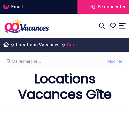
Email
Se connecter
Locations Vacances
Gîte
Modifier votre recherche
Ma recherche ...
Locations
Vacances Gîte