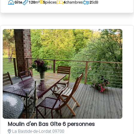
Gîte
120
m²
5
pièces
4
chambres
2
SdB
Moulin d'en Bas Gîte 6 personnes
La Bastide-de-Lordat 09700