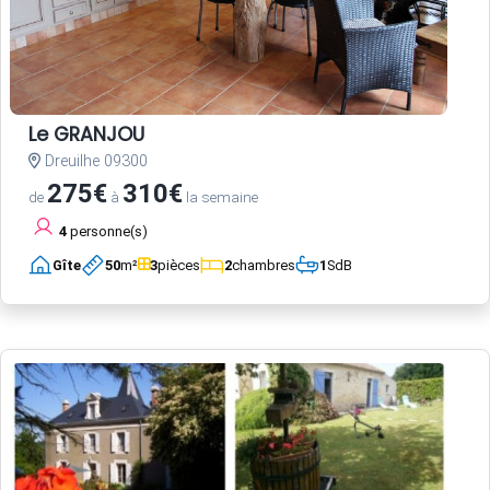
Le GRANJOU
Dreuilhe 09300
275€
310€
de
à
la semaine
4
personne(s)
Gîte
50
m²
3
pièces
2
chambres
1
SdB