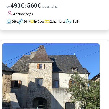
490€
560€
de
à
la semaine
4
personne(s)
Gîte
60
m²
3
pièces
2
chambres
1
SdB