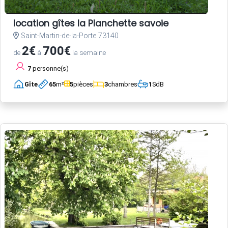
location gîtes la Planchette savoie
Saint-Martin-de-la-Porte 73140
2€
700€
de
à
la semaine
7
personne(s)
Gîte
65
m²
5
pièces
3
chambres
1
SdB