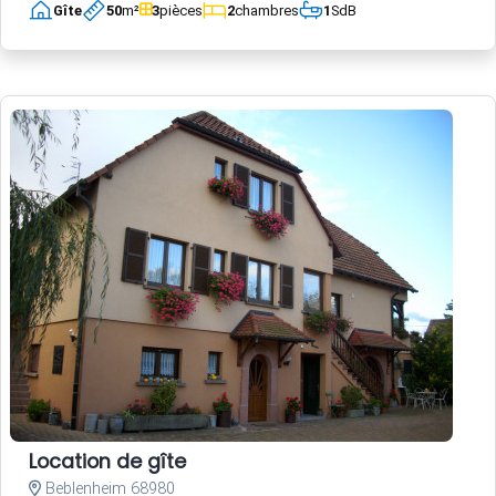
Gîte
50
m²
3
pièces
2
chambres
1
SdB
Location de gîte
Beblenheim 68980