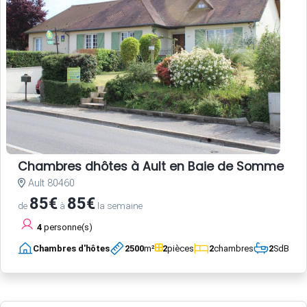
Chambres dhôtes à Ault en Baie de Somme
Ault 80460
85€
85€
de
à
la semaine
4
personne(s)
Chambres d'hôtes
2500
m²
2
pièces
2
chambres
2
SdB