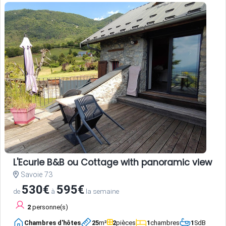
L'Ecurie B&B ou Cottage with panoramic view an
Savoie 73
530€
595€
de
à
la semaine
2
personne(s)
Chambres d'hôtes
25
m²
2
pièces
1
chambres
1
SdB