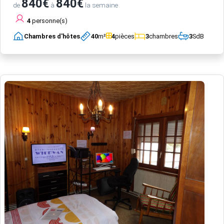
840€
840€
de
à
la semaine
4
personne(s)
Chambres d'hôtes
40
m²
4
pièces
3
chambres
3
SdB