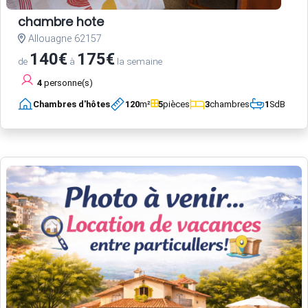
chambre hote
Allouagne 62157
140€
175€
de
à
la semaine
4
personne(s)
Chambres d'hôtes
120
m²
5
pièces
3
chambres
1
SdB