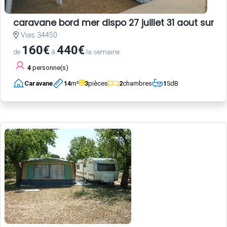
caravane bord mer dispo 27 juillet 31 aout sur ter
Vias 34450
160€
440€
de
à
la semaine
4
personne(s)
Caravane
14
m²
3
pièces
2
chambres
1
SdB