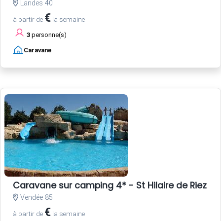
Landes 40
€
à partir de
la semaine
3
personne(s)
Caravane
Caravane sur camping 4* - St Hilaire de Riez - 
Vendée 85
€
à partir de
la semaine