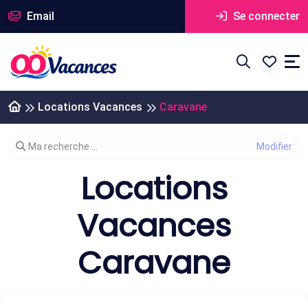
Email
Se connecter
Locations Vacances
Caravane
Modifier votre recherche
Ma recherche ...
Locations
Vacances
Caravane