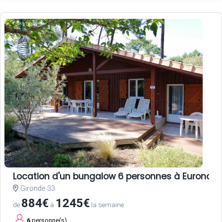
Location d'un bungalow 6 personnes à Euronat
Gironde 33
884€
1245€
de
à
la semaine
6
personne(s)