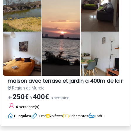
maison avec terrase et jardin a 400m de la me
Region de Murcie
250€
400€
de
à
la semaine
4
personne(s)
Bungalow
80
m²
7
pièces
3
chambres
1
SdB