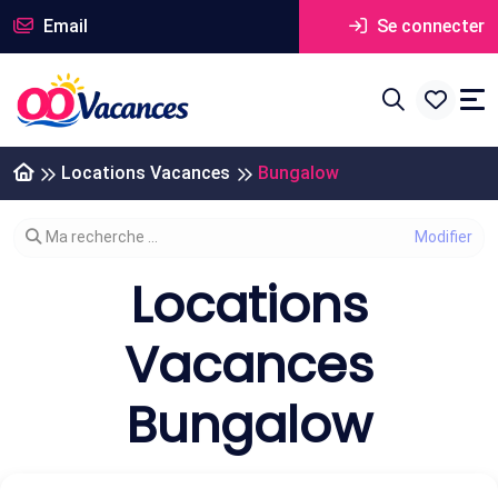
Email
Se connecter
Locations Vacances
Bungalow
Modifier votre recherche
Ma recherche ...
Locations
Vacances
Bungalow