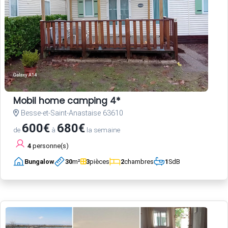
Mobil home camping 4*
Besse-et-Saint-Anastaise 63610
600€
680€
de
à
la semaine
4
personne(s)
Bungalow
30
m²
3
pièces
2
chambres
1
SdB