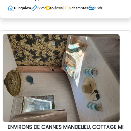
Bungalow
55
m²
4
pièces
3
chambres
1
SdB
ENVIRONS DE CANNES MANDELIEU, COTTAGE MER c