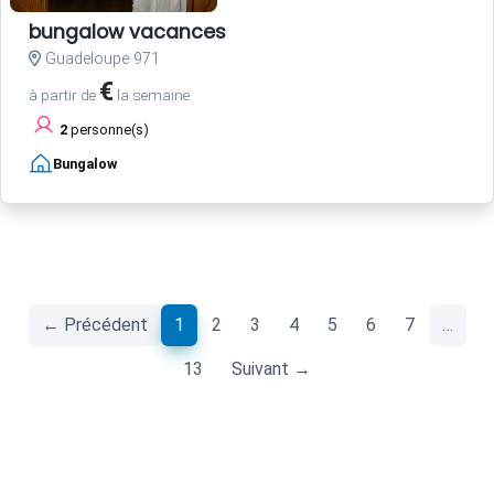
bungalow vacances
Guadeloupe 971
€
à partir de
la semaine
2
personne(s)
Bungalow
(current)
← Précédent
1
2
3
4
5
6
7
…
13
Suivant →