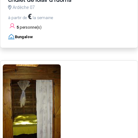
chalet de loisir a ruoms
Ardèche 07
€
à partir de
la semaine
5
personne(s)
Bungalow