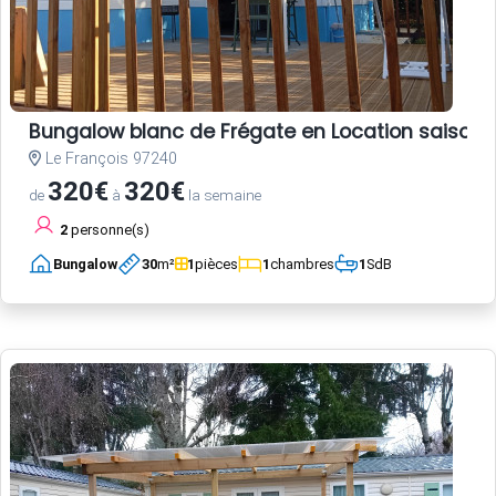
Bungalow blanc de Frégate en Location saisonni
Le François 97240
320€
320€
de
à
la semaine
2
personne(s)
Bungalow
30
m²
1
pièces
1
chambres
1
SdB