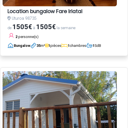
Location bungalow Fare Iriatai
Uturoa 98735
1505€
1505€
de
à
la semaine
2
personne(s)
Bungalow
35
m²
1
pièces
1
chambres
1
SdB