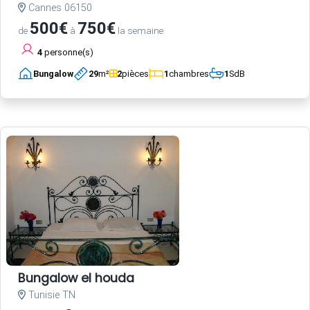
Cannes 06150
500€
750€
de
à
la semaine
4
personne(s)
Bungalow
29
m²
2
pièces
1
chambres
1
SdB
Bungalow el houda
Tunisie TN