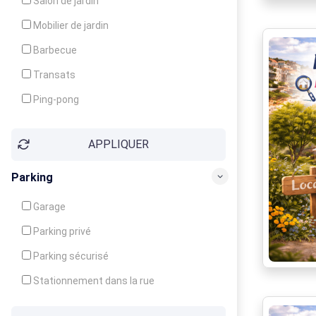
Salon de jardin
Local à ski
Mobilier de jardin
Climatisation
Barbecue
Ventilateur
Transats
Ping-pong
Baby-foot
APPLIQUER
Jeux d'enfants
Parking
Garage
Parking privé
Parking sécurisé
Stationnement dans la rue