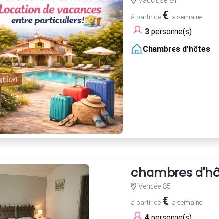
Vaucluse 84
€
à partir de
la semaine
3
personne(s)
Chambres d'hôtes
chambres d'hô
Vendée 85
€
à partir de
la semaine
4
personne(s)