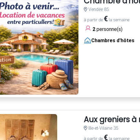
Chambre d'hôte
Vendée 85
€
à partir de
la semaine
2
personne(s)
Chambres d'hôtes
Aux greniers à 
Ille-et-Vilaine 35
€
à partir de
la semaine