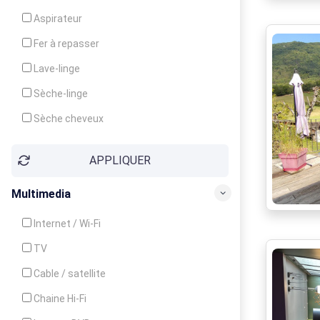
Cuisinière
Aspirateur
Four
Fer à repasser
Grille-pain
Lave-linge
Lave-vaisselle
Sèche-linge
Micro-ondes
Sèche cheveux
APPLIQUER
Multimedia
Internet / Wi-Fi
TV
Cable / satellite
Chaine Hi-Fi