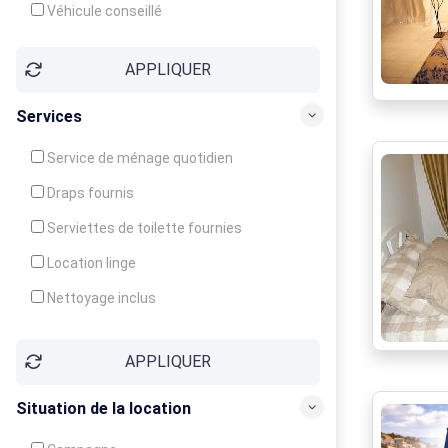
Véhicule conseillé
APPLIQUER
Services
Service de ménage quotidien
Draps fournis
Serviettes de toilette fournies
Location linge
Nettoyage inclus
Nettoyage en supplément
APPLIQUER
Garde d'enfants
Crèche
Situation de la location
Club enfants