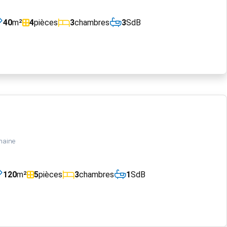
40
m²
4
pièces
3
chambres
3
SdB
maine
120
m²
5
pièces
3
chambres
1
SdB