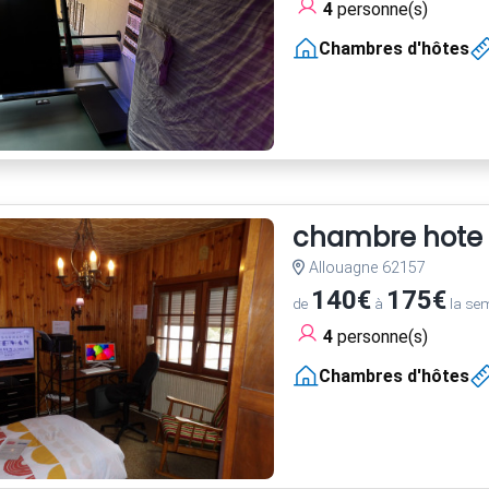
4
personne(s)
Chambres d'hôtes
chambre hote
Allouagne 62157
140€
175€
de
à
la se
4
personne(s)
Chambres d'hôtes