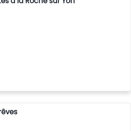
s à la Roche sur Yon
rêves