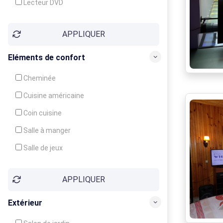
Lecteur DVD
Téléphone
APPLIQUER
Fax
Eléments de confort
Cheminée
Cuisine américaine
Coin cuisine
Salle à manger
Salle de jeux
Cour
APPLIQUER
Jardin
Balcon / Terrasse
Extérieur
Véranda