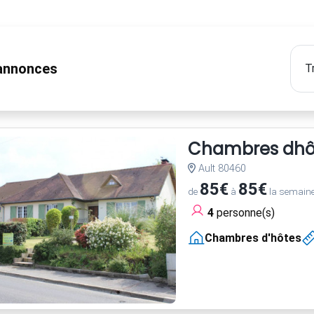
nnonces
Chambres dhôt
Ault 80460
85€
85€
de
à
la semain
4
personne(s)
Chambres d'hôtes