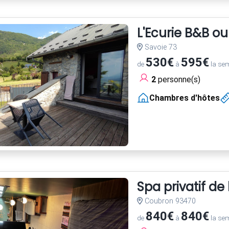
L'Ecurie B&B o
Savoie 73
530€
595€
de
à
la se
2
personne(s)
Chambres d'hôtes
Spa privatif de
Coubron 93470
840€
840€
de
à
la se