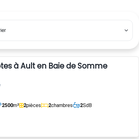
es à Ault en Baie de Somme
e
2500
m²
2
pièces
2
chambres
2
SdB