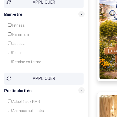
APPLIQUER
Bien-être
Fitness
Hammam
Jacuzzi
Piscine
Remise en forme
Sauna
APPLIQUER
Soins du corps
Particularités
Adapté aux PMR
Animaux autorisés