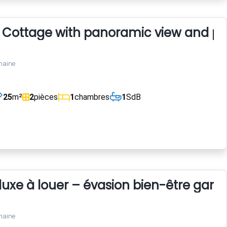
u Cottage with panoramic view and po
maine
25
m²
2
pièces
1
chambres
1
SdB
 luxe à louer – évasion bien-être gara
maine