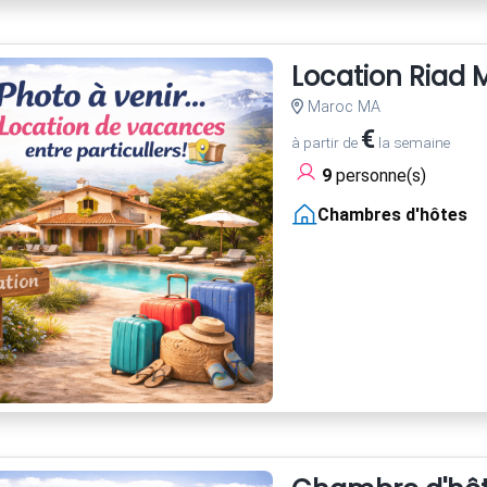
Location Riad
Maroc MA
€
à partir de
la semaine
9
personne(s)
Chambres d'hôtes