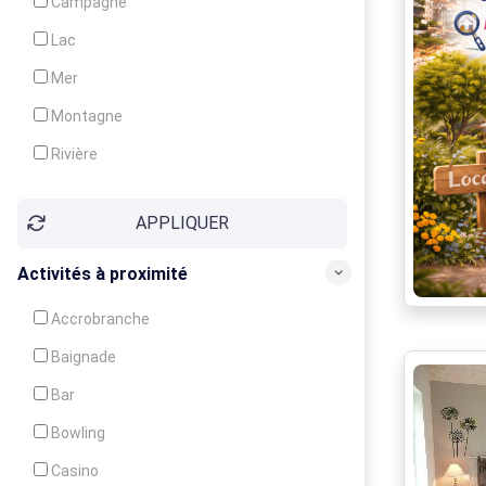
Campagne
Animation
Lac
Mer
Montagne
Rivière
Village
APPLIQUER
Ville
Activités à proximité
Accrobranche
Baignade
Bar
Bowling
Casino