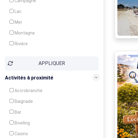
Campagne
Animation
Lac
Mer
Montagne
Rivière
Village
APPLIQUER
Ville
Activités à proximité
Accrobranche
Baignade
Bar
Bowling
Casino