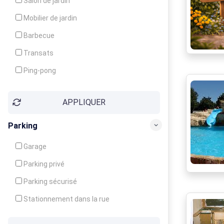
Salon de jardin
Local à ski
Mobilier de jardin
Climatisation
Barbecue
Ventilateur
Transats
Ping-pong
Baby-foot
APPLIQUER
Jeux d'enfants
Parking
Garage
Parking privé
Parking sécurisé
Stationnement dans la rue