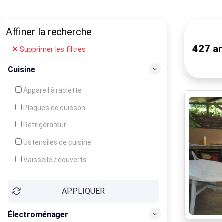
Affiner la recherche
427
an
Supprimer les filtres
Cuisine
Appareil à raclette
Plaques de cuisson
Réfrigérateur
Ustensiles de cuisine
Vaisselle / couverts
Bouilloire
APPLIQUER
Cafetière
Congélateur
Électroménager