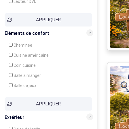
Lecteur DVD
Téléphone
APPLIQUER
Fax
Eléments de confort
Cheminée
Cuisine américaine
Coin cuisine
Salle à manger
Salle de jeux
Cour
APPLIQUER
Jardin
Balcon / Terrasse
Extérieur
Véranda