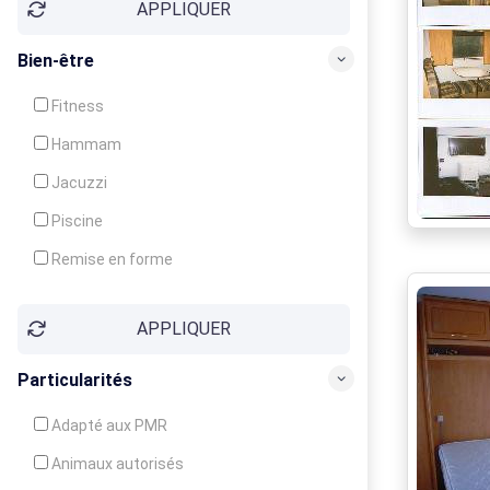
APPLIQUER
Bien-être
Fitness
Hammam
Jacuzzi
Piscine
Remise en forme
Sauna
APPLIQUER
Soins du corps
Particularités
Adapté aux PMR
Animaux autorisés