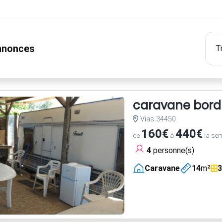
nonces
caravane bord m
Vias 34450
160€
440€
de
à
la se
4
personne(s)
Caravane
14
m²
3