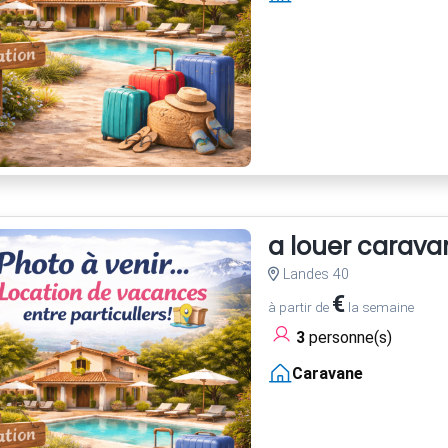
a louer carava
Landes 40
€
à partir de
la semaine
3
personne(s)
Caravane