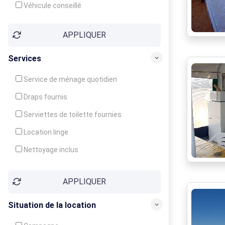
Véhicule conseillé
APPLIQUER
Services
Service de ménage quotidien
Draps fournis
Serviettes de toilette fournies
Location linge
Nettoyage inclus
Nettoyage en supplément
APPLIQUER
Garde d'enfants
Crèche
Situation de la location
Club enfants