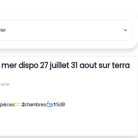
er dispo 27 juillet 31 aout sur terrain
maine
pièces
2
chambres
1
SdB