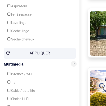
Cuisinière
Aspirateur
Four
Fer à repasser
Grille-pain
Lave-linge
Lave-vaisselle
Sèche-linge
Micro-ondes
Sèche cheveux
APPLIQUER
Multimedia
Internet / Wi-Fi
TV
Cable / satellite
Chaine Hi-Fi