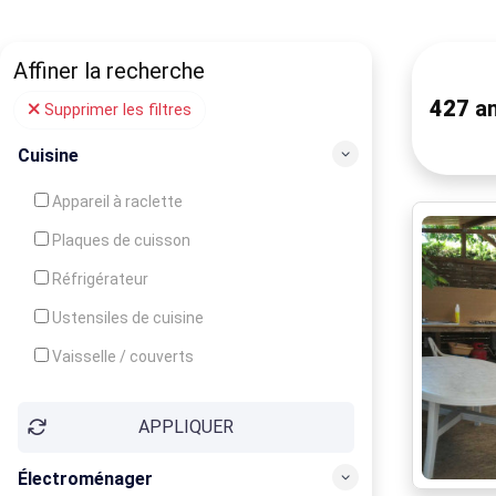
Affiner la recherche
427
an
Supprimer les filtres
Cuisine
Appareil à raclette
Plaques de cuisson
Réfrigérateur
Ustensiles de cuisine
Vaisselle / couverts
Bouilloire
APPLIQUER
Cafetière
Congélateur
Électroménager