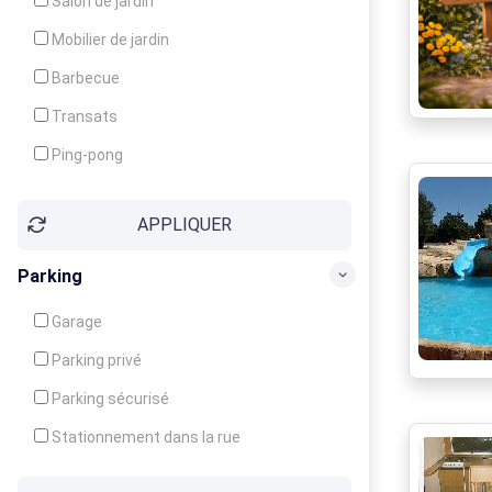
Salon de jardin
Local à ski
Mobilier de jardin
Climatisation
Barbecue
Ventilateur
Transats
Ping-pong
Baby-foot
APPLIQUER
Jeux d'enfants
Parking
Garage
Parking privé
Parking sécurisé
Stationnement dans la rue