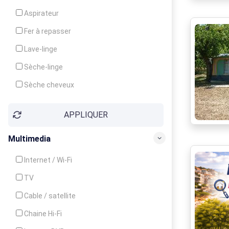
Cuisinière
Aspirateur
Four
Fer à repasser
Grille-pain
Lave-linge
Lave-vaisselle
Sèche-linge
Micro-ondes
Sèche cheveux
APPLIQUER
Multimedia
Internet / Wi-Fi
TV
Cable / satellite
Chaine Hi-Fi