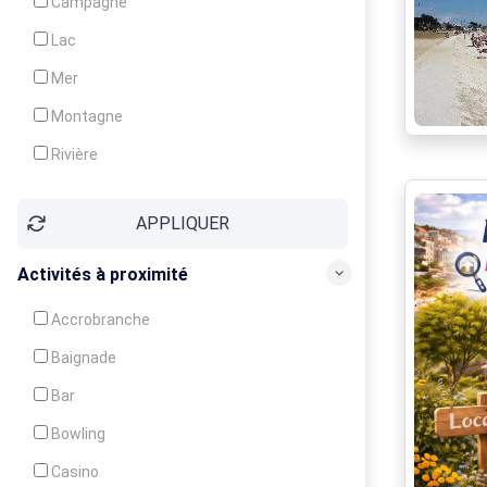
Campagne
Animation
Lac
Mer
Montagne
Rivière
Village
APPLIQUER
Ville
Activités à proximité
Accrobranche
Baignade
Bar
Bowling
Casino