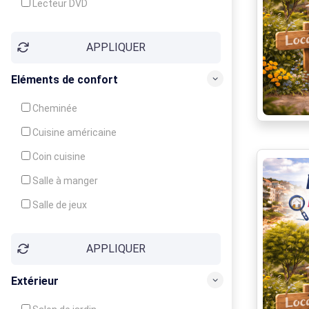
Lecteur DVD
Téléphone
APPLIQUER
Fax
Eléments de confort
Cheminée
Cuisine américaine
Coin cuisine
Salle à manger
Salle de jeux
Cour
APPLIQUER
Jardin
Balcon / Terrasse
Extérieur
Véranda