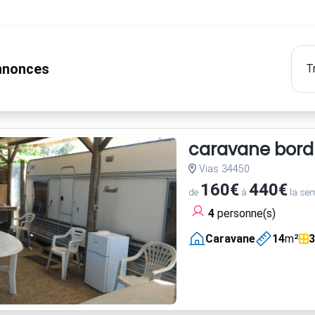
nonces
caravane bord m
Vias 34450
160€
440€
de
à
la se
4
personne(s)
Caravane
14
m²
3