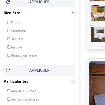
APPLIQUER
Bien-être
Fitness
Hammam
Jacuzzi
Piscine
Remise en forme
Sauna
APPLIQUER
Soins du corps
Particularités
Adapté aux PMR
Animaux autorisés