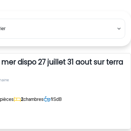
er dispo 27 juillet 31 aout sur terrain
maine
pièces
2
chambres
1
SdB