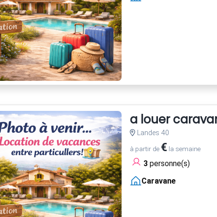
a louer carava
Landes 40
€
à partir de
la semaine
3
personne(s)
Caravane