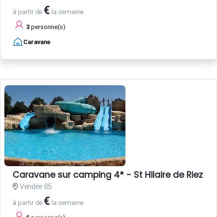
€
à partir de
la semaine
3
personne(s)
Caravane
Caravane sur camping 4* - St Hilaire de Riez - 
Vendée 85
€
à partir de
la semaine