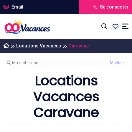
Email
Se connecter
Locations Vacances
Caravane
Modifier votre recherche
Ma recherche ...
Locations
Vacances
Caravane