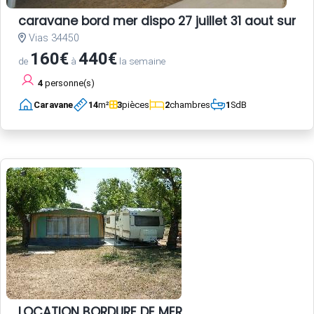
caravane bord mer dispo 27 juillet 31 aout sur ter
Vias 34450
160€
440€
de
à
la semaine
4
personne(s)
Caravane
14
m²
3
pièces
2
chambres
1
SdB
LOCATION BORDURE DE MER