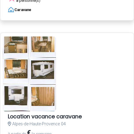
5
personne(s)
Caravane
Location vacance caravane
Alpes-de-Haute-Provence 04
€
à partir de
la semaine