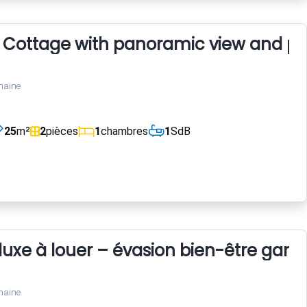
u Cottage with panoramic view and po
maine
25
m²
2
pièces
1
chambres
1
SdB
 luxe à louer – évasion bien-être gara
maine