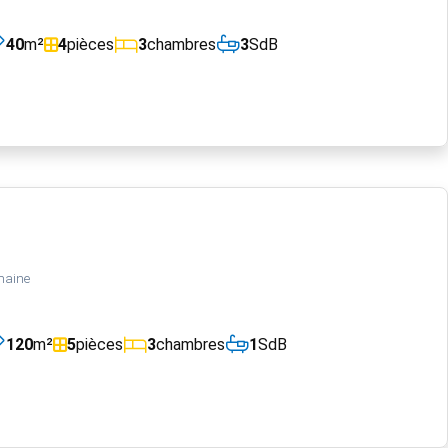
40
m²
4
pièces
3
chambres
3
SdB
maine
120
m²
5
pièces
3
chambres
1
SdB