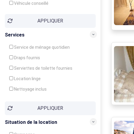
Véhicule conseillé
APPLIQUER
Services
Service de ménage quotidien
Draps fournis
Serviettes de toilette fournies
Location linge
Nettoyage inclus
Nettoyage en supplément
APPLIQUER
Garde d'enfants
Crèche
Situation de la location
Club enfants