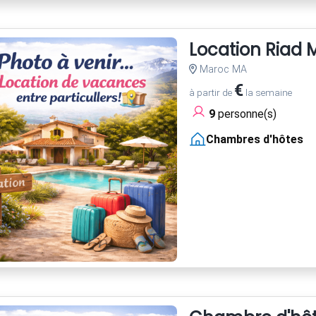
Location Riad
Maroc MA
€
à partir de
la semaine
9
personne(s)
Chambres d'hôtes