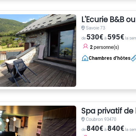
L'Ecurie B&B o
Savoie 73
530€
595€
de
à
la se
2
personne(s)
Chambres d'hôtes
Spa privatif de
Coubron 93470
840€
840€
de
à
la se