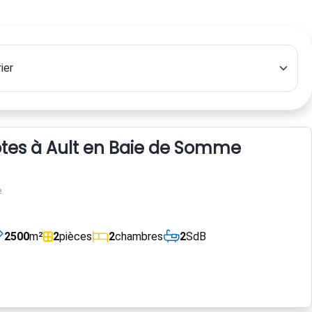
es à Ault en Baie de Somme
e
2500
m²
2
pièces
2
chambres
2
SdB