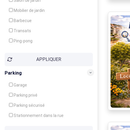
Salon de jardin
Local à ski
Mobilier de jardin
Climatisation
Barbecue
Ventilateur
Transats
Ping-pong
Baby-foot
APPLIQUER
Jeux d'enfants
Parking
Garage
Parking privé
Parking sécurisé
Stationnement dans la rue