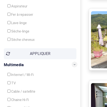
Cuisinière
Aspirateur
Four
Fer à repasser
Grille-pain
Lave-linge
Lave-vaisselle
Sèche-linge
Micro-ondes
Sèche cheveux
APPLIQUER
Multimedia
Internet / Wi-Fi
TV
Cable / satellite
Chaine Hi-Fi