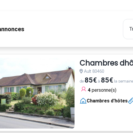
nnonces
Chambres dhôt
Ault 80460
85€
85€
de
à
la semain
4
personne(s)
Chambres d'hôtes