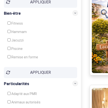
APPLIQUER
Bien-être
Fitness
Hammam
Jacuzzi
Piscine
Remise en forme
Sauna
APPLIQUER
Soins du corps
Particularités
Adapté aux PMR
Animaux autorisés