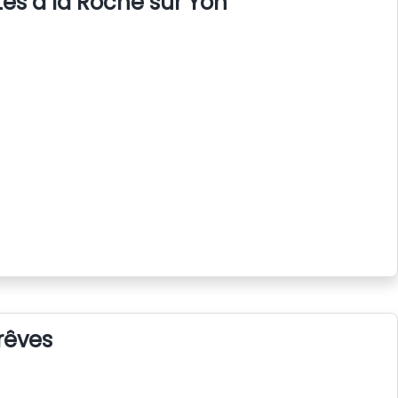
s à la Roche sur Yon
rêves