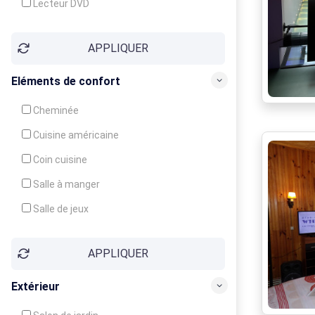
Lecteur DVD
Téléphone
APPLIQUER
Fax
Eléments de confort
Cheminée
Cuisine américaine
Coin cuisine
Salle à manger
Salle de jeux
Cour
APPLIQUER
Jardin
Balcon / Terrasse
Extérieur
Véranda