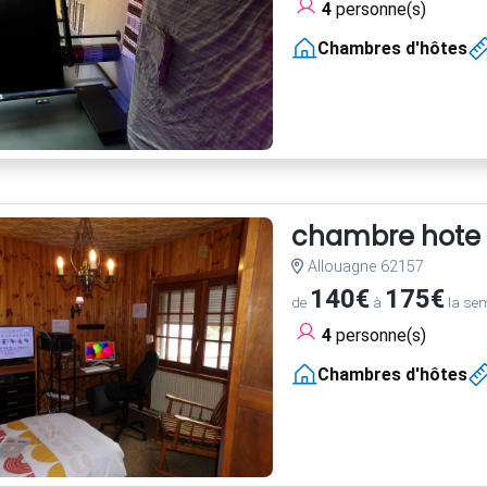
4
personne(s)
Chambres d'hôtes
chambre hote
Allouagne 62157
140€
175€
de
à
la se
4
personne(s)
Chambres d'hôtes