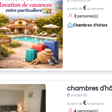
Vaucluse 84
€
à partir de
la semaine
3
personne(s)
Chambres d'hôtes
chambres d'hô
Vendée 85
€
à partir de
la semaine
4
personne(s)