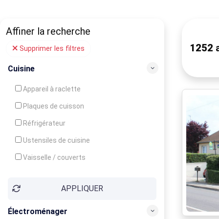
Affiner la recherche
1252
a
Supprimer les filtres
Cuisine
Appareil à raclette
Plaques de cuisson
Réfrigérateur
Ustensiles de cuisine
Vaisselle / couverts
Bouilloire
APPLIQUER
Cafetière
Congélateur
Électroménager