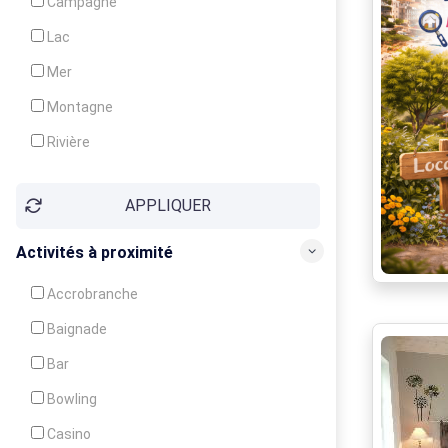
Campagne
Animation
Lac
Mer
Montagne
Rivière
Village
APPLIQUER
Ville
Activités à proximité
Accrobranche
Baignade
Bar
Bowling
Casino