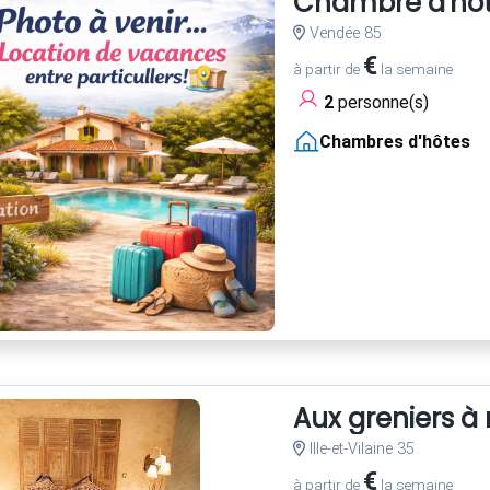
Chambre d'hôte
Vendée 85
€
à partir de
la semaine
2
personne(s)
Chambres d'hôtes
Aux greniers à 
Ille-et-Vilaine 35
€
à partir de
la semaine