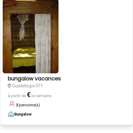
bungalow vacances
Guadeloupe 971
€
à partir de
la semaine
2
personne(s)
Bungalow