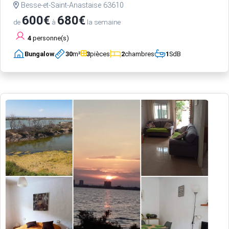
Besse-et-Saint-Anastaise 63610
600€
680€
de
à
la semaine
4
personne(s)
Bungalow
30
m²
3
pièces
2
chambres
1
SdB