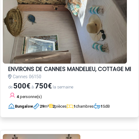
ENVIRONS DE CANNES MANDELIEU, COTTAGE MER c
Cannes 06150
500€
750€
de
à
la semaine
4
personne(s)
Bungalow
29
m²
2
pièces
1
chambres
1
SdB