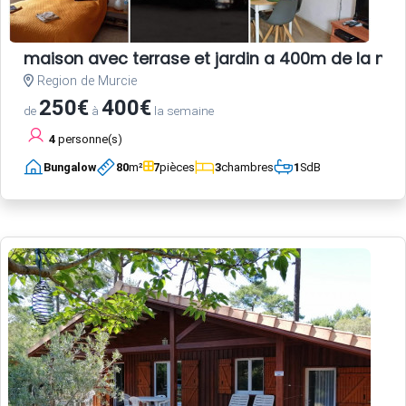
maison avec terrase et jardin a 400m de la me
Region de Murcie
250€
400€
de
à
la semaine
4
personne(s)
Bungalow
80
m²
7
pièces
3
chambres
1
SdB