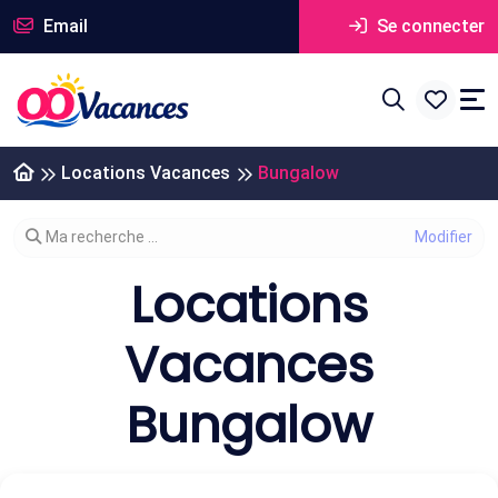
Email
Se connecter
Locations Vacances
Bungalow
Modifier votre recherche
Ma recherche ...
Locations
Vacances
Bungalow