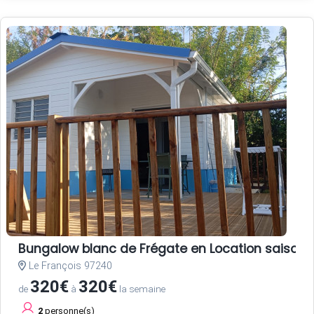
Bungalow blanc de Frégate en Location saisonni
Le François 97240
320€
320€
de
à
la semaine
2
personne(s)