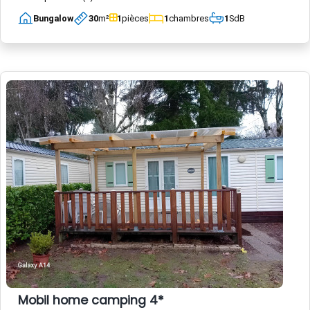
Bungalow
30
m²
1
pièces
1
chambres
1
SdB
Mobil home camping 4*