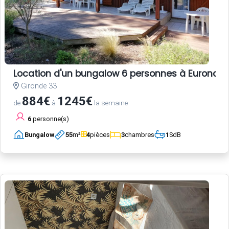
Location d'un bungalow 6 personnes à Euronat
Gironde 33
884€
1245€
de
à
la semaine
6
personne(s)
Bungalow
55
m²
4
pièces
3
chambres
1
SdB