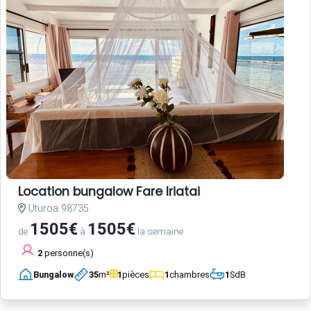
Location bungalow Fare Iriatai
Uturoa 98735
1505€
1505€
de
à
la semaine
2
personne(s)
Bungalow
35
m²
1
pièces
1
chambres
1
SdB