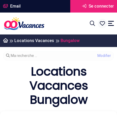
Email
Se connecter
Locations Vacances
Bungalow
Modifier votre recherche
Ma recherche ...
Locations
Vacances
Bungalow