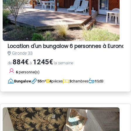
Location d'un bungalow 6 personnes à Euronat
Gironde 33
884€
1245€
de
à
la semaine
6
personne(s)
Bungalow
55
m²
4
pièces
3
chambres
1
SdB