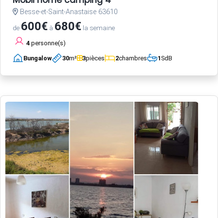
Mobil home camping 4*
Besse-et-Saint-Anastaise 63610
600€
680€
de
à
la semaine
4
personne(s)
Bungalow
30
m²
3
pièces
2
chambres
1
SdB