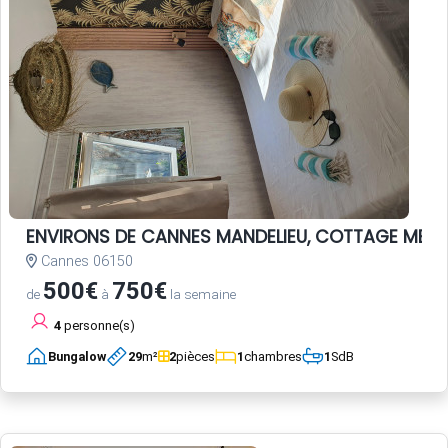
ENVIRONS DE CANNES MANDELIEU, COTTAGE MER c
Cannes 06150
500€
750€
de
à
la semaine
4
personne(s)
Bungalow
29
m²
2
pièces
1
chambres
1
SdB