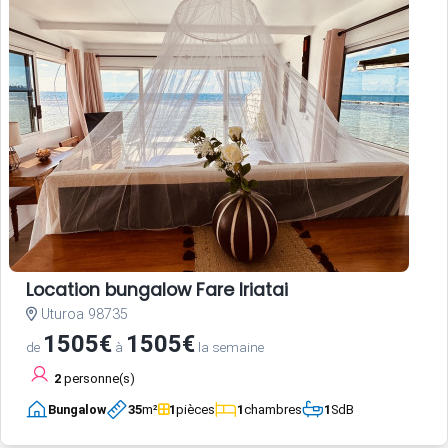
Location bungalow Fare Iriatai
Uturoa 98735
1505€
1505€
de
à
la semaine
2
personne(s)
Bungalow
35
m²
1
pièces
1
chambres
1
SdB