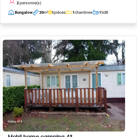
2
personne(s)
Bungalow
30
m²
1
pièces
1
chambres
1
SdB