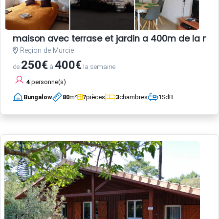
maison avec terrase et jardin a 400m de la me
Region de Murcie
250€
400€
de
à
la semaine
4
personne(s)
Bungalow
80
m²
7
pièces
3
chambres
1
SdB