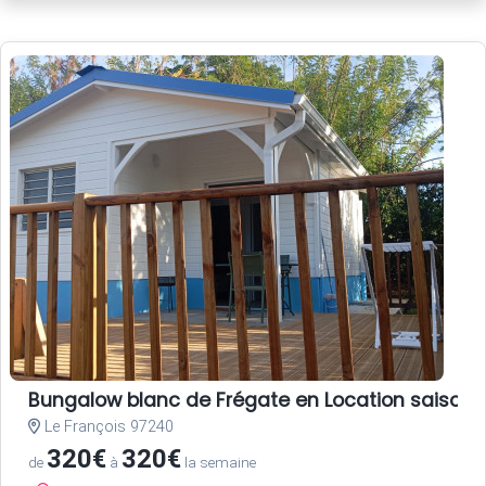
Bungalow blanc de Frégate en Location saisonni
Le François 97240
320€
320€
de
à
la semaine