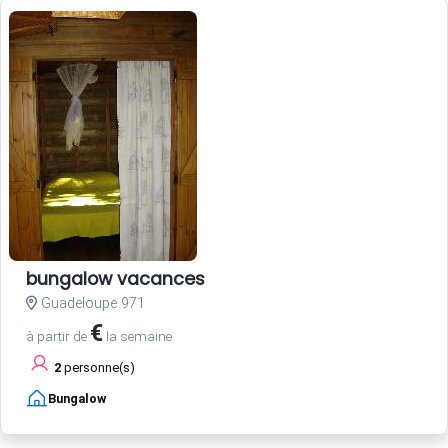
bungalow vacances
Guadeloupe 971
€
à partir de
la semaine
2
personne(s)
Bungalow