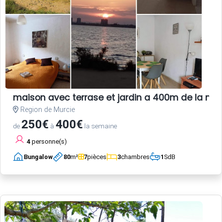
maison avec terrase et jardin a 400m de la me
Region de Murcie
250€
400€
de
à
la semaine
4
personne(s)
Bungalow
80
m²
7
pièces
3
chambres
1
SdB