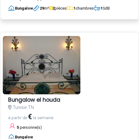
Bungalow
29
m²
2
pièces
1
chambres
1
SdB
Bungalow el houda
Tunisie TN
€
à partir de
la semaine
5
personne(s)
Bungalow