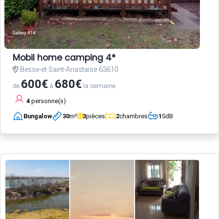
Mobil home camping 4*
Besse-et-Saint-Anastaise 63610
600€
680€
de
à
la semaine
4
personne(s)
Bungalow
30
m²
3
pièces
2
chambres
1
SdB