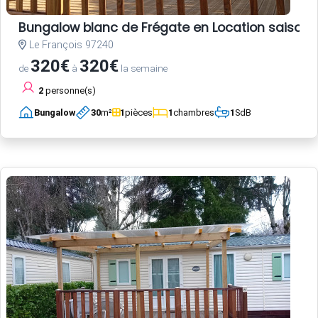
Bungalow blanc de Frégate en Location saisonni
Le François 97240
320€
320€
de
à
la semaine
2
personne(s)
Bungalow
30
m²
1
pièces
1
chambres
1
SdB