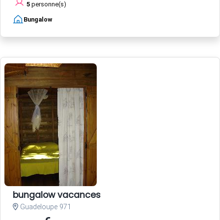
5
personne(s)
Bungalow
bungalow vacances
Guadeloupe 971