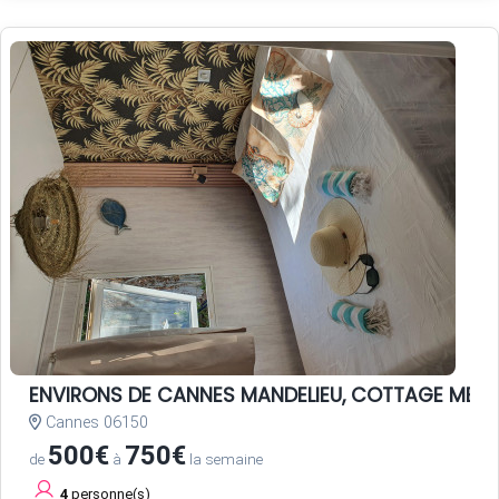
ENVIRONS DE CANNES MANDELIEU, COTTAGE MER c
Cannes 06150
500€
750€
de
à
la semaine
4
personne(s)