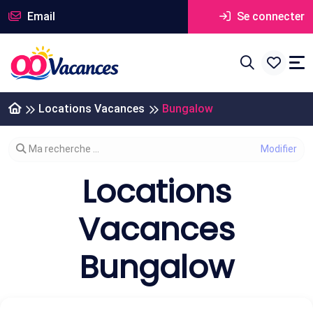
Email
Se connecter
Locations Vacances
Bungalow
Modifier votre recherche
Ma recherche ...
Locations
Vacances
Bungalow