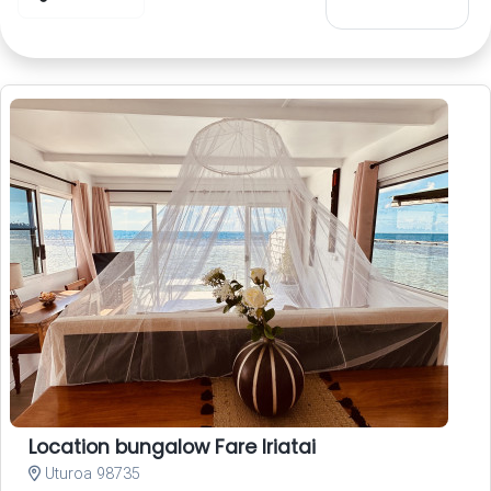
Location bungalow Fare Iriatai
Uturoa 98735