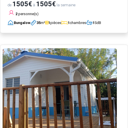
1505€
1505€
de
à
la semaine
2
personne(s)
Bungalow
35
m²
1
pièces
1
chambres
1
SdB