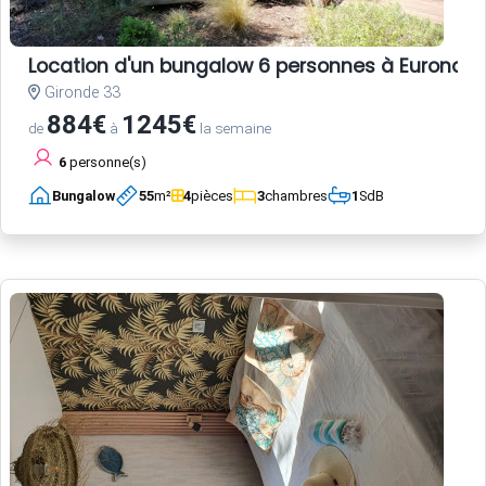
Location d'un bungalow 6 personnes à Euronat
Gironde 33
884€
1245€
de
à
la semaine
6
personne(s)
Bungalow
55
m²
4
pièces
3
chambres
1
SdB