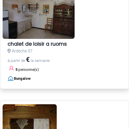
chalet de loisir a ruoms
Ardèche 07
€
à partir de
la semaine
5
personne(s)
Bungalow