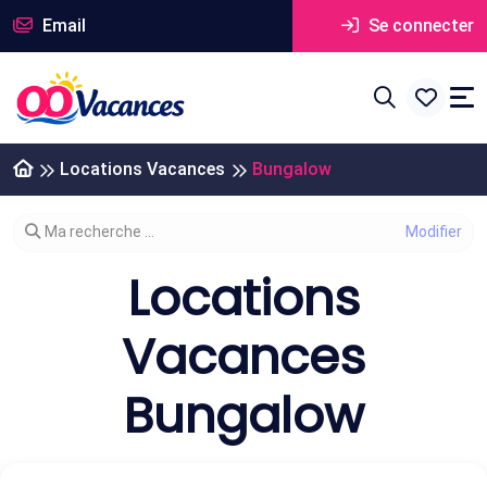
Email
Se connecter
Locations Vacances
Bungalow
Modifier votre recherche
Ma recherche ...
Locations
Vacances
Bungalow