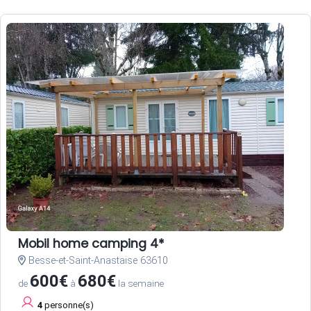
Mobil home camping 4*
Besse-et-Saint-Anastaise 63610
600€
680€
de
à
la semaine
4
personne(s)