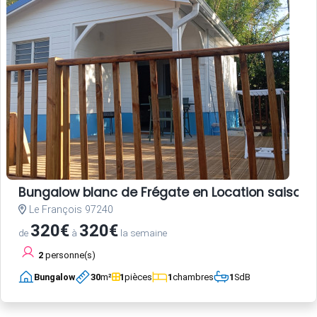
Bungalow blanc de Frégate en Location saisonni
Le François 97240
320€
320€
de
à
la semaine
2
personne(s)
Bungalow
30
m²
1
pièces
1
chambres
1
SdB