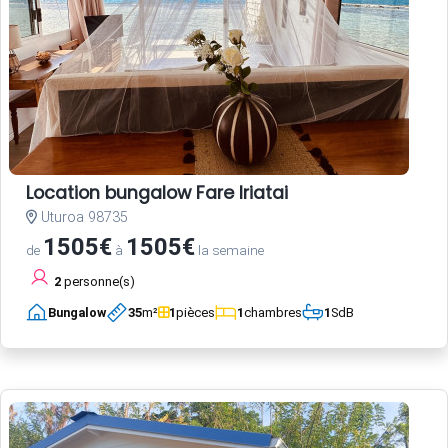
Location bungalow Fare Iriatai
Uturoa 98735
1505€
1505€
de
à
la semaine
2
personne(s)
Bungalow
35
m²
1
pièces
1
chambres
1
SdB