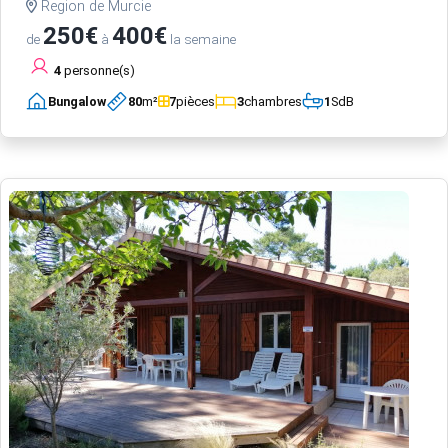
Region de Murcie
250€
400€
de
à
la semaine
4
personne(s)
Bungalow
80
m²
7
pièces
3
chambres
1
SdB