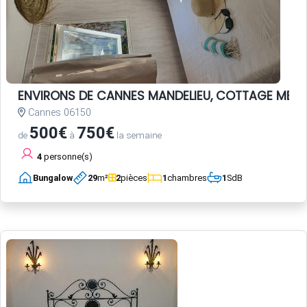
ENVIRONS DE CANNES MANDELIEU, COTTAGE MER c
Cannes 06150
500€
750€
de
à
la semaine
4
personne(s)
Bungalow
29
m²
2
pièces
1
chambres
1
SdB