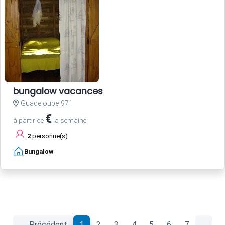
bungalow vacances
Guadeloupe 971
€
à partir de
la semaine
2
personne(s)
Bungalow
(current)
← Précédent
1
2
3
4
5
6
7
…