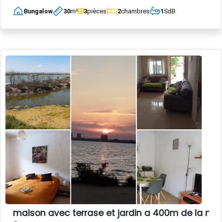
Bungalow
30
m²
3
pièces
2
chambres
1
SdB
maison avec terrase et jardin a 400m de la me