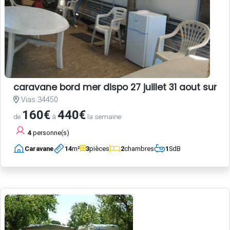
caravane bord mer dispo 27 juillet 31 aout sur ter
Vias 34450
160€
440€
de
à
la semaine
4
personne(s)
Caravane
14
m²
3
pièces
2
chambres
1
SdB