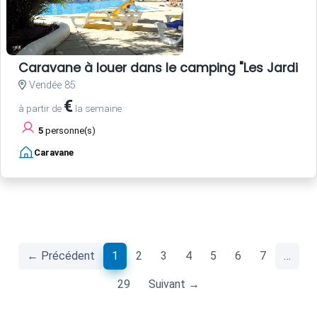
Caravane à louer dans le camping "Les Jardins d
Vendée 85
€
à partir de
la semaine
5
personne(s)
Caravane
(current)
← Précédent
1
2
3
4
5
6
7
…
29
Suivant →