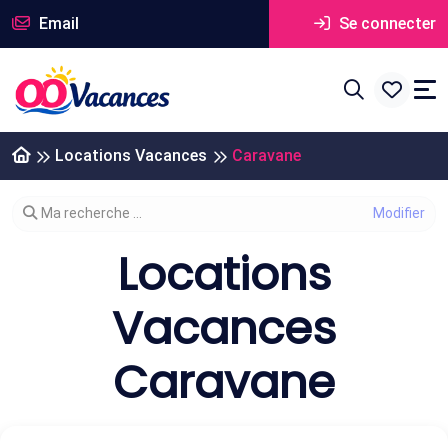
Email
Se connecter
Locations Vacances
Caravane
Modifier votre recherche
Ma recherche ...
Locations
Vacances
Caravane