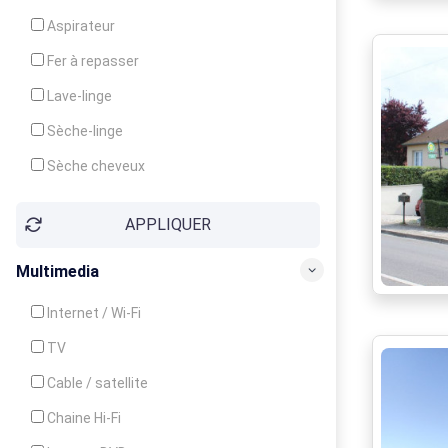
Cuisinière
Aspirateur
Four
Fer à repasser
Grille-pain
Lave-linge
Lave-vaisselle
Sèche-linge
Micro-ondes
Sèche cheveux
APPLIQUER
Multimedia
Internet / Wi-Fi
TV
Cable / satellite
Chaine Hi-Fi