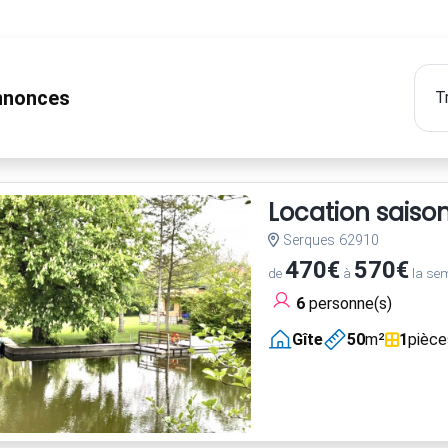
nonces
Location saiso
Serques 62910
470€
570€
de
à
la se
6
personne(s)
Gîte
50
m²
1
pièce