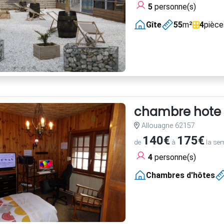
5
personne(s)
Gîte
55
m²
4
pièce
chambre hote
Allouagne 62157
140€
175€
de
à
la se
4
personne(s)
Chambres d'hôtes