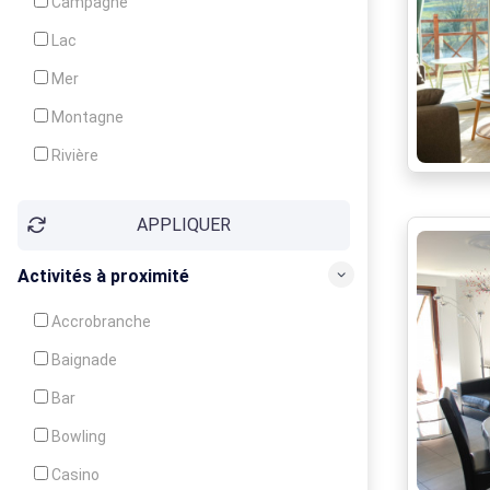
Campagne
Animation
Lac
Mer
Montagne
Rivière
Village
APPLIQUER
Ville
Activités à proximité
Accrobranche
Baignade
Bar
Bowling
Casino