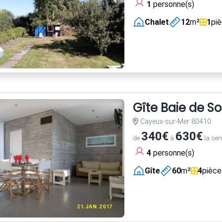
1
personne(s)
Chalet
12
m²
1
pi
Gîte Baie de 
Cayeux-sur-Mer 80410
340€
630€
de
à
la se
4
personne(s)
Gîte
60
m²
4
pièce