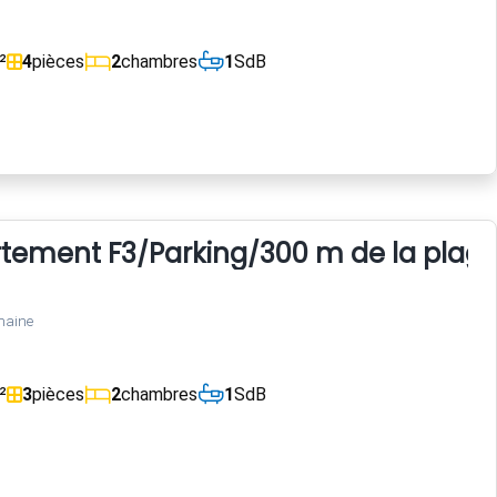
²
4
pièces
2
chambres
1
SdB
tement F3/Parking/300 m de la plag
maine
²
3
pièces
2
chambres
1
SdB