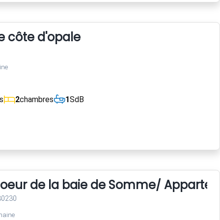
 côte d'opale
ine
s
2
chambres
1
SdB
oeur de la baie de Somme/ Appartem
80230
maine