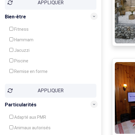
APPLIQUER
Bien-être
Fitness
Hammam
Jacuzzi
Piscine
Remise en forme
Sauna
APPLIQUER
Soins du corps
Particularités
Adapté aux PMR
Animaux autorisés