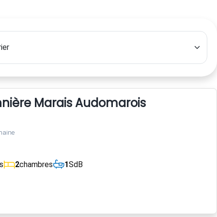
nnière Marais Audomarois
maine
s
2
chambres
1
SdB