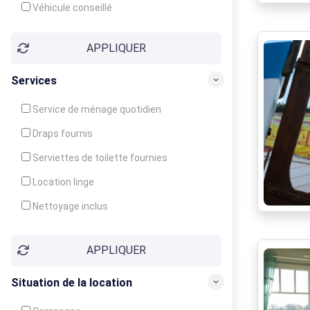
Véhicule conseillé
APPLIQUER
Services
Service de ménage quotidien
Draps fournis
Serviettes de toilette fournies
Location linge
Nettoyage inclus
Nettoyage en supplément
APPLIQUER
Garde d'enfants
Crèche
Situation de la location
Club enfants