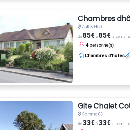
Chambres dhôt
Ault 80460
85€
85€
de
à
la semain
4
personne(s)
Chambres d'hôtes
Gite Chalet Co
Somme 80
33€
33€
de
à
la semain