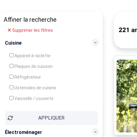
Affiner la recherche
221
an
Supprimer les filtres
Cuisine
Appareil à raclette
Plaques de cuisson
Réfrigérateur
Ustensiles de cuisine
Vaisselle / couverts
Bouilloire
APPLIQUER
Cafetière
Congélateur
Électroménager