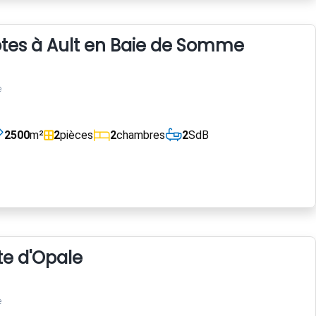
es à Ault en Baie de Somme
e
2500
m²
2
pièces
2
chambres
2
SdB
te d'Opale
e