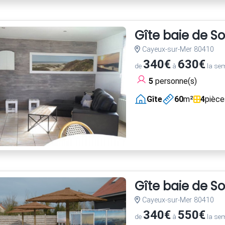
Gîte baie de 
Cayeux-sur-Mer 80410
340€
630€
de
à
la se
5
personne(s)
Gîte
60
m²
4
pièce
Gîte baie de S
Cayeux-sur-Mer 80410
340€
550€
de
à
la se