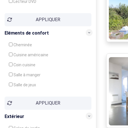
Lecteur DVD
Téléphone
APPLIQUER
Fax
Eléments de confort
Cheminée
Cuisine américaine
Coin cuisine
Salle à manger
Salle de jeux
Cour
APPLIQUER
Jardin
Balcon / Terrasse
Extérieur
Véranda