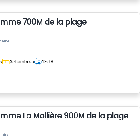
Somme 700M de la plage
maine
s
2
chambres
1
SdB
omme La Mollière 900M de la plage
maine