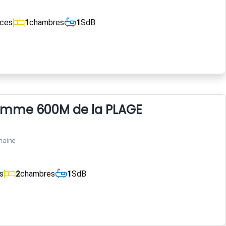
èces
1
chambres
1
SdB
Somme 600M de la PLAGE
maine
s
2
chambres
1
SdB