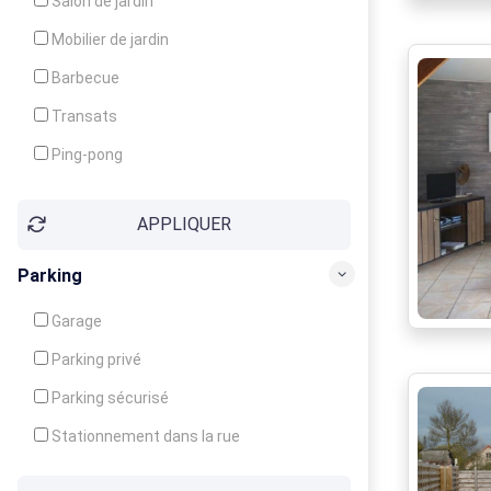
Salon de jardin
Local à ski
Mobilier de jardin
Climatisation
Barbecue
Ventilateur
Transats
Ping-pong
Baby-foot
APPLIQUER
Jeux d'enfants
Parking
Garage
Parking privé
Parking sécurisé
Stationnement dans la rue