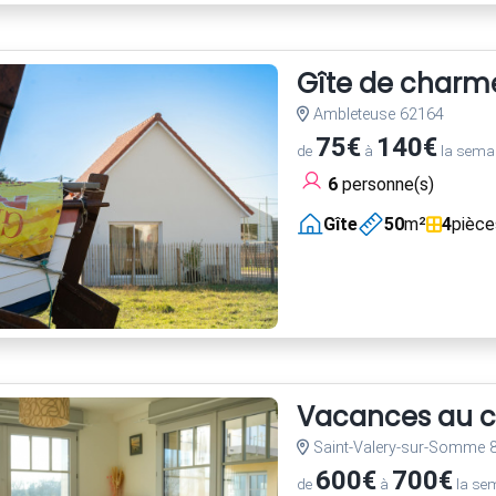
Gîte de charme
Ambleteuse 62164
75€
140€
de
à
la sema
6
personne(s)
Gîte
50
m²
4
pièce
Vacances au c
Saint-Valery-sur-Somme 
600€
700€
de
à
la se