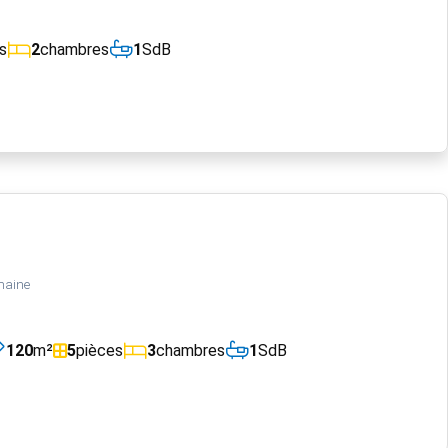
s
2
chambres
1
SdB
maine
120
m²
5
pièces
3
chambres
1
SdB