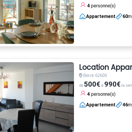
4
personne(s)
Appartement
60
m
Location Appar
Berck 62600
500€
990€
de
à
la se
4
personne(s)
Appartement
46
m