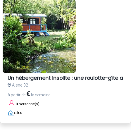
Un hébergement insolite : une roulotte-gîte au b
Aisne 02
€
à partir de
la semaine
3
personne(s)
Gîte