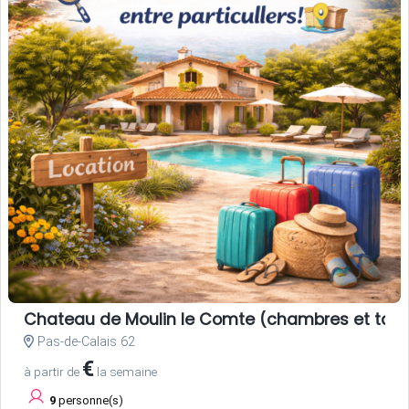
Chateau de Moulin le Comte (chambres et tabl
Pas-de-Calais 62
€
à partir de
la semaine
9
personne(s)