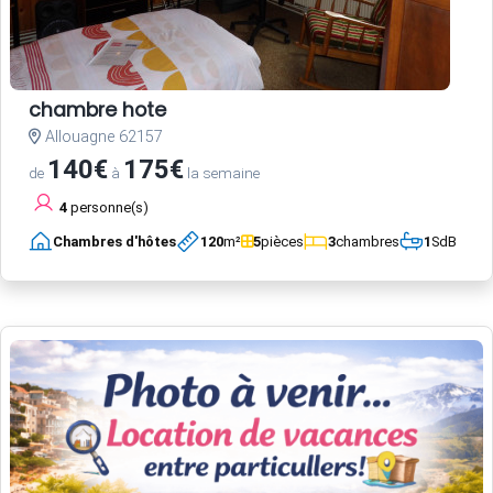
chambre hote
Allouagne 62157
140€
175€
de
à
la semaine
4
personne(s)
Chambres d'hôtes
120
m²
5
pièces
3
chambres
1
SdB