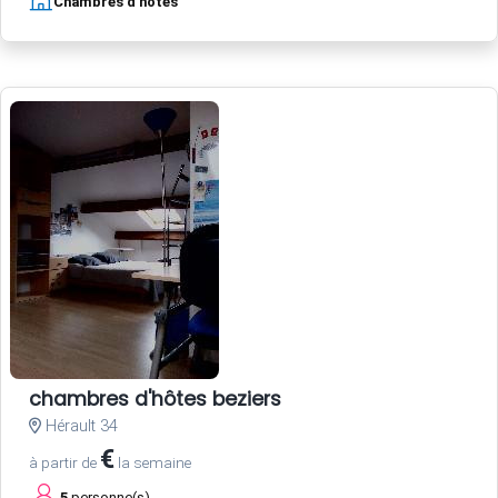
Chambres d'hôtes
chambres d'hôtes beziers
Hérault 34
€
à partir de
la semaine
5
personne(s)