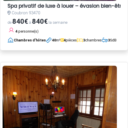
Spa privatif de luxe à louer – évasion bien-être 
Coubron 93470
840€
840€
de
à
la semaine
4
personne(s)
Chambres d'hôtes
40
m²
4
pièces
3
chambres
3
SdB