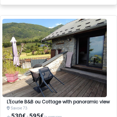
L'Ecurie B&B ou Cottage with panoramic view an
Savoie 73
530€
595€
de
à
la semaine