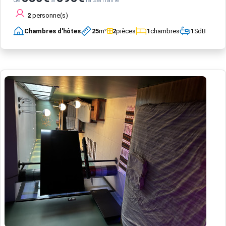
2
personne(s)
Chambres d'hôtes
25
m²
2
pièces
1
chambres
1
SdB