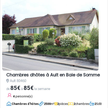
Chambres dhôtes à Ault en Baie de Somme
Ault 80460
85€
85€
de
à
la semaine
4
personne(s)
Chambres d'hôtes
2500
m²
2
pièces
2
chambres
2
SdB