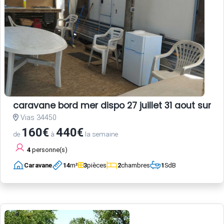
caravane bord mer dispo 27 juillet 31 aout sur ter
Vias 34450
160€
440€
de
à
la semaine
4
personne(s)
Caravane
14
m²
3
pièces
2
chambres
1
SdB