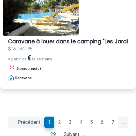
Caravane à louer dans le camping "Les Jardins d
Vendée 85
€
à partir de
la semaine
5
personne(s)
Caravane
(current)
← Précédent
1
2
3
4
5
6
7
…
29
Suivant →