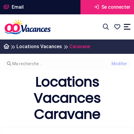
Email
Se connecter
Locations Vacances
Caravane
Modifier votre recherche
Ma recherche ...
Locations
Vacances
Caravane